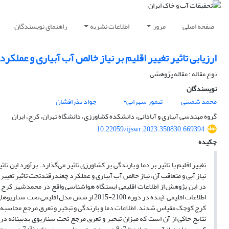
صفحه اصلی
مرور
اطلاعات نشریه
راهنمای نویسندگان
ارزیابی تاثیر تغییر اقلیم بر نیاز خالص آب آبیاری و عملکرد پتانسیل چغندرقند بهاره 
نوع مقاله : مقاله پژوهشی
نویسندگان
محمد شمسی
تیمور سهرابی*
جواد بذرافشان
گروه مهندسی آبیاری و آبادانی، دانشکده کشاورزی، دانشگاه تهران، کرج، ایران
10.22059/ijswr.2023.350830.669394
چکیده
تغییر اقلیم با تاثیر بر دما و بارندگی بر کشاورزی تاثیر می‌گذارد. برآورد این
نیاز آبی و متعاقب آن، نیاز خالص آب آبیاری و عملکرد چغندرقندتحت تاثیر تغییر 
کرج کوچک مقیاس شدند. اطلاعات دما و بارندگی و تبخیر و تعرق مرجع محاسبه‌شده با روش ه