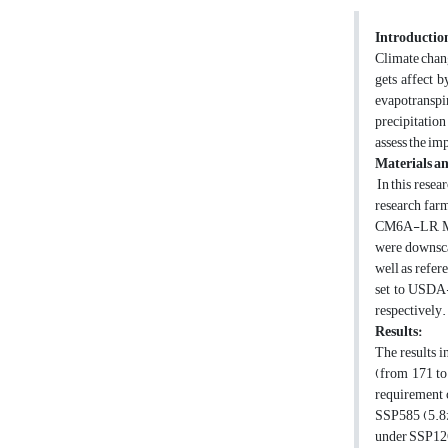
Introductio
Climate chang
gets affect b
evapotranspir
precipitation
assess the im
Materials a
In this resea
research far
CM6A-LR, MR
were downsca
well as refe
set to USDA-
respectively.
Results:
The results i
(from 171 to
requirement 
SSP585 (5.8%
under SSP126)