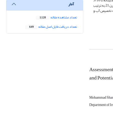
کرد. میزان نیاز آبی می‌تواند تا 8/7 درصد تحت سناریوی بدبینانه (7/3 درصد تحت سناریوی خوشبینانه) افزایش یابد. میزان نیاز آبیاری در دوره آینده تحت سناریوی بدبینانه تا 5/10
آمار
درصد (8/5 درصد تحت سناریوی خوشبینانه) افزایش پیدا خواهد کرد. میزان تغییرات مقادیر بیومس و ماده خشک چغندرقند تحت سناریوی بدبینانه در دوره انتهای قرن 21 به ترتیب
ر زمینه تخصیص آب و
تعداد مشاهده مقاله
1,128
تعداد دریافت فایل اصل مقاله
649
Assessment 
and Potentia
Mohammad Sha
Department of Irr