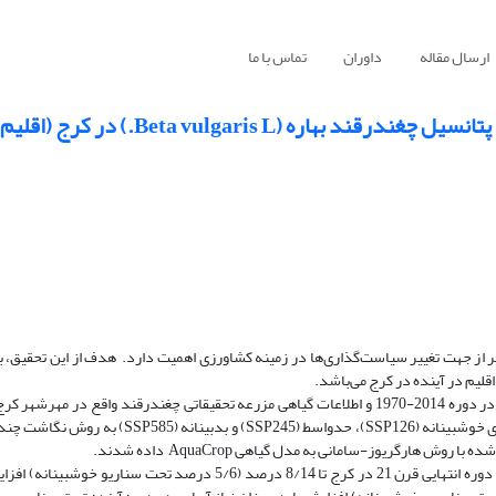
ارسال مقاله
داوران
تماس با ما
(Beta vulgaris L.) در کرج (اقلیم: BSk)
 تاثیر از جهت تغییر سیاست‌گذاری‌ها در زمینه کشاورزی اهمیت دارد. هدف از این تحقیق، 
اقلیم در آینده در کرج می‌باشد.
در این پژوهش از اطلاعات اقلیمی ایستگاه هواشناسی واقع در محمدشهر کرج در دوره 2014-1970 و اطلاعات گیاهی مزرعه تحقیقاتی چغندرقند و
اطلاعات اقلیمی آینده در دوره 2100-2015 از شش مدل اقلیمی تحت سناریوهای خوشبینانه (SSP126)، حد
ارگریوز-سامانی به مدل گیاهی AquaCrop داده شدند.
نتایج حاکی از آن است که میزان تبخیر و تعرق مرجع تحت سناریوی بدبینانه در دوره انتهایی قرن 21 در کرج تا 8/14 درصد (/6