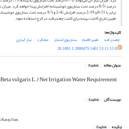
برابر با 8/11 و 2/19 درصد افزایش (2/4 و
تعیین تاریخ کاشت بهینه برای کشت چغندرقند در کرج استفاده نمود.
کلیدواژه‌ها
چغندر قند
تغییر اقلیم
سناریوی انتشار
عملکرد
نیاز آبیاری
20.1001.1.2008479.1401.53.11.15.8
عنوان مقاله
English
eta vulgaris L.) Net Irrigation Water Requirement
نویسندگان
English
 Karaj, Iran.
چکیده
English