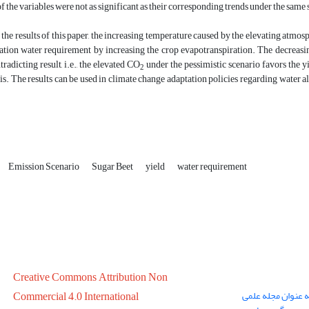
of the variables were not as significant as their corresponding trends under the same 
the results of this paper, the increasing temperature caused by the elevating atmo
gation water requirement by increasing the crop evapotranspiration. The decreasing
radicting result, i.e., the elevated CO
under the pessimistic scenario favors the y
2
s. The results can be used in climate change adaptation policies regarding water a
Emission Scenario
Sugar Beet
yield
water requirement
Creative Commons Attribution Non
ه عنوان مجله علمی
Commercial 4.0 International