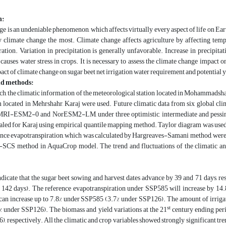
n:
e is an undeniable phenomenon, which affects virtually every aspect of life on Eart
y climate change the most. Climate change affects agriculture by affecting tempe
ation. Variation in precipitation is generally unfavorable. Increase in precipita
 causes water stress in crops. It is necessary to assess the climate change impact 
pact of climate change on sugar beet net irrigation water requirement and potential y
nd methods:
rch, the climatic information of the meteorological station located in Mohammadsha
m located in Mehrshahr, Karaj were used. Future climatic data from six gl
I-ESM2-0 and NorESM2-LM, under three optimistic, intermediate and pessimi
led for Karaj using empirical quantile mapping method. Taylor diagram was used t
rence evapotranspiration, which was calculated by Hargreaves-Samani method, were
SCS method in AquaCrop model. The trend and fluctuations of the climatic and 
ndicate that the sugar beet sowing and harvest dates advance by 39 and 71 days, r
 142 days). The reference evapotranspiration under SSP585 will increase by 14.
can increase up to 7.8% under SSP585 (3.7% under SSP126). The amount of irrigati
st
 under SSP126). The biomass and yield variations at the 21
century ending peri
, respectively. All the climatic and crop variables showed strongly significant tre