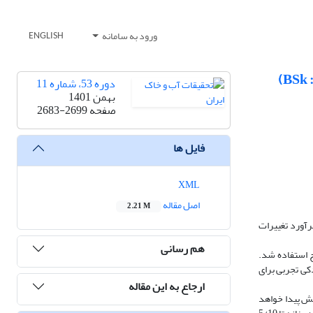
ورود به سامانه
ENGLISH
دوره 53، شماره 11
بهمن 1401
صفحه
2683-2699
فایل ها
XML
اصل مقاله
2.21 M
برآورد تغییرات
هم رسانی
اقع در مهرشهر کرج استفاده شد.
واسط (SSP245) و بدبینانه (SSP585) به روش نگاشت چندکی تجربی برای
ارجاع به این مقاله
5 درصد تحت سناریو خوشبینانه) افزایش پیدا خواهد