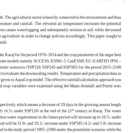
h. The agricultural sector is heavily connected to the environment and thus,
rature and rainfall. The elevated air temperature increases the potential
tion causes waterlogging and subsequently erosion in soil, while decreased
on agriculture in order to change policies accordingly. This paper sought to
ield.
hr, Karaj for the period 1970-2014 and the crop parameter of the sugar beet
obal climate models, namely ACCESS-ESM1-5, CanESM5, EC-EARTH3, IPSL-
stic scenarios (SSP126, SSP245 and SSP585) for the period 2015-2100
o evaluate the downscaling results. Temperature and precipitation data as
 given to AquaCrop model. The effective rainfall calculation approach was
crop variables were examined using the Mann-Kendall and Pettitt tests,
espectively, which means a decrease of 29 days in the growing season length
st
8% (6.5% under SSP126) at the end of the 21
century in Karaj. The water
on water requirement in the future period will increase up to 10.5% under
od will be 11.8% and 19.2% increase under SSP585 (4.2% and 5.9% increase
nd in the study period (1995-2100) under the pessimistic scenario, while the