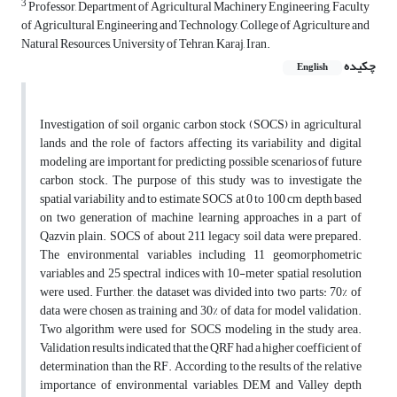
3
Professor, Department of Agricultural Machinery Engineering, Faculty
of Agricultural Engineering and Technology, College of Agriculture and
Natural Resources, University of Tehran, Karaj, Iran.
چکیده
English
Investigation of soil organic carbon stock (SOCS) in agricultural
lands and the role of factors affecting its variability and digital
modeling are important for predicting possible scenarios of future
carbon stock. The purpose of this study was to investigate the
spatial variability and to estimate SOCS at 0 to 100 cm depth based
on two generation of machine learning approaches in a part of
Qazvin plain. SOCS of about 211 legacy soil data were prepared.
The environmental variables including 11 geomorphometric
variables and 25 spectral indices with 10-meter spatial resolution
were used. Further, the dataset was divided into two parts: 70% of
data were chosen as training and 30% of data for model validation.
Two algorithm were used for SOCS modeling in the study area.
Validation results indicated that the QRF had a higher coefficient of
determination than the RF. According to the results of the relative
importance of environmental variables, DEM and Valley depth