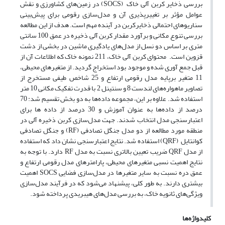
بررسی ذخایر کربن آلی خاک (SOCS) در زمین‌های کشاورزی و نقش
عوامل مؤثر بر تغییرپذیری آن و مدل‌سازی رقومی برای پیش‌بینی
سناریوهای احتمالی ذخایرکربن در آینده مهم است. هدف از این مطالعه
بررسی تنوع مکانی و برآورد مقدار کربن آلی ذخیره در عمق 100 سانتی
متری بر اساس دو نسل از مدل‌های یادگیری ماشین در بخشی از دشت
قزوین است. محتوای کربن آلی خاک، 211 نمونه خاک که اطلاعات آن از
قبل جمع آوری شده و موجود بود استخراج گردید. از متغیرهای محیطی،
11 متغیر برپایه مدل رقومی ارتفاع و 25 شاخص طیفی مستخرج از
تصاویر ماهواره‌های لندست 8 و سنتینل 2 با قدرت تفکیک مکانی 10 متر
استفاده شد. علاوه بر این، مجموعه داده‌ها به دو بخش تقسیم شد: 70
درصد از داده‌ها به عنوان آموزش و 30 درصد از داده ها برای
اعتبارسنجی مدل انتخاب شدند. جهت مدل‌سازی کربن ذخیره آلی در
منطقه مورد مطالعه از دو مدل جنگل تصادفی (RF) و جنگل تصادفی
کوانتایل (QRF) استفاده شد. نتایج اعتبارسنجی نشان داد که استفاده
از مدل QRF ضریب تعیین بالاتری نسبت به مدل RF دارد. با توجه به
نتایج اهمیت نسبی متغیرهای محیطی، پارامترهای مدل رقومی ارتفاع و
عمق دره نسبت به سایر متغیرها در مدل‌سازی فضایی SOCS اهمیت
بیشتری دارند. به طور کلی، پیشنهاد می‌شود که در فرآیند مدل‌سازی
ویژگی‌های ثانویه خاک، به بررسی مدل‌های هیبریدی پرداخته شود.
کلیدواژه‌ها