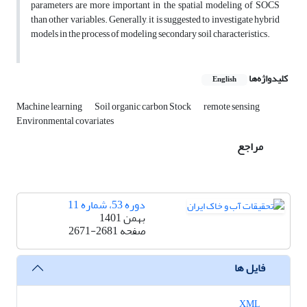
parameters are more important in the spatial modeling of SOCS
than other variables. Generally, it is suggested to investigate hybrid
models in the process of modeling secondary soil characteristics.
کلیدواژه‌ها
English
Machine learning
Soil organic carbon Stock
remote sensing
Environmental covariates
مراجع
دوره 53، شماره 11
بهمن 1401
صفحه
2671-2681
فایل ها
XML