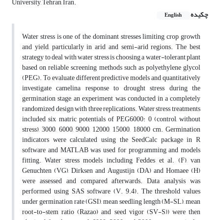
University, Tehran, Iran.
چکیده
English
Water stress is one of the dominant stresses limiting crop growth
and yield, particularly in arid and semi-arid regions. The best
strategy to deal with water stress is choosing a water-tolerant plant
based on reliable screening methods such as polyethylene glycol
(PEG). To evaluate different predictive models and quantitatively
investigate camelina response to drought stress during the
germination stage, an experiment was conducted in a completely
randomized design with three replications. Water stress treatments
included six matric potentials of PEG6000: 0 (control, without
stress), 3000, 6000, 9000, 12000, 15000, 18000 cm. Germination
indicators were calculated using the SeedCalc package in R
software and MATLAB was used for programming and models
fitting. Water stress models including Feddes et al. (F), van
Genuchten (VG), Dirksen and Augustijn (DA) and Homaee (H)
were assessed and compared afterwards. Data analysis was
performed using SAS software (V. 9.4). The threshold values
under germination rate (GSI), mean seedling length (M-SL), mean
root-to-stem ratio (Razao) and seed vigor (SV-S)) were then