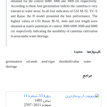
obtained for the control, 6000, 3000 and 3000 cm, respectively.
According to these four germination indices, the camelina is very
tolerant to water stress. In all four indicators of GSI, M-SL, SV-S
and Razao, the H model presented the best performance. The
highest values of GSI, Razao, M-SL, stem and root length were
obtained at matric potentials of control, 3000, 6000, 3000 and 6000
cm, respectively, indicating the suitability of camelina cultivation
in areas under water shortage.
کلیدواژه‌ها
English
germination
oil seeds
seed vigor
threshold value
water
shortage
مراجع
دوره 53، شماره 11
بهمن 1401
صفحه
2597-2611