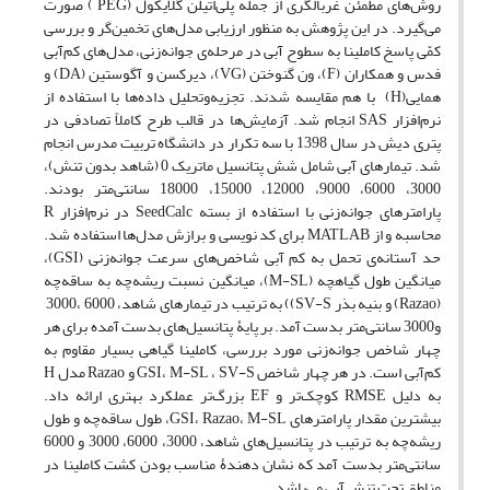
روش‌های مطمئن غربالگری از جمله پلی‌اتیلن گلایکول (PEG ) صورت
می‌گیرد. در این پژوهش به ‌منظور ارزیابی مدل‌های تخمین‌گر و بررسی
کمّی پاسخ کاملینا به سطوح آبی در مرحله‌ی جوانه‌زنی، مدل‌های کم‌آبی
فدس و همکاران (F)، ون گنوختن (VG)، دیرکسن و آگوستین (DA) و
همایی(H) با هم مقایسه شدند. تجزیه‌وتحلیل داده‌ها با استفاده از
نرم‌افزار SAS انجام شد. آزمایش‌ها در قالب طرح کاملاً تصادفی در
پتری دیش در سال 1398 با سه تکرار در دانشگاه تربیت مدرس انجام
شد. تیمارهای آبی شامل شش پتانسیل ماتریک 0 (شاهد بدون تنش)،
3000، 6000، 9000، 12000، 15000، 18000 سانتی‌متر بودند.
پارامترهای جوانه‌زنی با استفاده از بسته SeedCalc در نرم‌افزار R
محاسبه و از MATLAB برای کد نویسی و برازش مدل‌ها استفاده شد.
حد آستانه‌ی تحمل به کم آبی شاخص‌های سرعت جوانه‌زنی (GSI)،
میانگین طول گیاهچه (M-SL)، میانگین نسبت ریشه‌چه به ساقه‌چه
(Razao) و بنیه بذر SV-S)) به ترتیب در تیمارهای شاهد، 6000 ،3000
و3000 سانتی‌متر بدست آمد. بر پایۀ پتانسیل‌های بدست آمده برای هر
چهار شاخص جوانه‌زنی مورد بررسی، کاملینا گیاهی بسیار مقاوم به
کم‌آبی است. در هر چهار شاخص GSI، M-SL ، SV-S و Razao مدل H
به دلیل RMSE کوچک‌تر و EF بزرگ‌تر عملکرد بهتری ارائه داد.
بیشترین مقدار پارامترهای GSI، Razao، M-SL، طول ساقه‌چه و طول
ریشه‌چه به ترتیب در پتانسیل‌های شاهد، 3000، 6000، 3000 و 6000
سانتی‌متر بدست آمد که نشان دهندۀ مناسب بودن کشت کاملینا در
مناطق تحت تنش آبی می‌باشد.