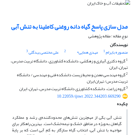
مدل سازی پاسخ گیاه دانه روغنی کاملینا به تنش آبی
نوع مقاله : مقاله پژوهشی
نویسندگان
3
2
1
منصوره بایرام
مهدی همایی*
علی مختصی بیدگلی
1
گروه دکتری آبیاری و زهکشی، دانشکده کشاورزی، دانشگاه تربیت مدرس،
تهران، ایران
2
گروه مهندسی معدن و محیط زیست دانشکده فنی و مهندسی / دانشگاه
تربیت مدرس/ تهران ایران
3
گروه زراعت، دانشکده کشاورزی دانشگاه تربیت مدرس، تهران، ایران
10.22059/ijswr.2022.344203.669290
چکیده
تنش آبی یکی از مهم‌ترین تنش‌های محدودکننده‌ی رشد و عملکرد
گیاهان به ‌ویژه در مناطق خشک و نیمه‌خشک است. بهترین راهکار برای
مواجهه با تنش آبی، انتخاب گیاه سازگار به کم آبی است که بر پایۀ