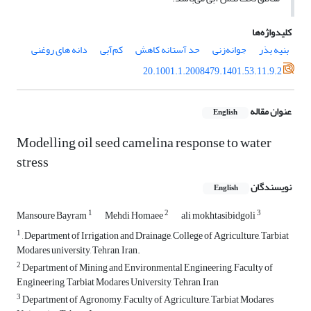
کلیدواژه‌ها
بنیه بذر
جوانه‌زنی
حد آستانه کاهش
کم‌آبی
دانه های روغنی
20.1001.1.2008479.1401.53.11.9.2
عنوان مقاله
English
Modelling oil seed camelina response to water
stress
نویسندگان
English
1
2
3
Mansoure Bayram
Mehdi Homaee
ali mokhtasibidgoli
1
, Department of Irrigation and Drainage, College of Agriculture, Tarbiat
Modares university, Tehran, Iran.
2
Department of Mining and Environmental Engineering, Faculty of
Engineering, Tarbiat Modares University, Tehran, Iran
3
Department of Agronomy, Faculty of Agriculture, Tarbiat Modares