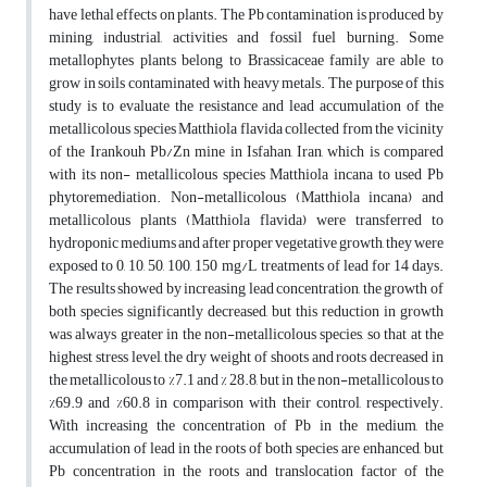
have lethal effects on plants. The Pb contamination is produced by
mining, industrial, activities and fossil fuel burning. Some
metallophytes plants belong to Brassicaceae family are able to
grow in soils contaminated with heavy metals. The purpose of this
study is to evaluate the resistance and lead accumulation of the
metallicolous species Matthiola flavida collected from the vicinity
of the Irankouh Pb/Zn mine in Isfahan, Iran, which is compared
with its non- metallicolous species Matthiola incana to used Pb
phytoremediation. Non-metallicolous (Matthiola incana) and
metallicolous plants (Matthiola flavida) were transferred to
hydroponic mediums and after proper vegetative growth, they were
exposed to 0, 10, 50, 100, 150 mg/L treatments of lead for 14 days.
The results showed by increasing lead concentration, the growth of
both species significantly decreased, but this reduction in growth
was always greater in the non-metallicolous species, so that at the
highest stress level, the dry weight of shoots and roots decreased in
the metallicolous to %7.1 and % 28.8, but in the non-metallicolous to
%69.9 and %60.8 in comparison with their control, respectively.
With increasing the concentration of Pb in the medium, the
accumulation of lead in the roots of both species are enhanced, but
Pb concentration in the roots and translocation factor of the