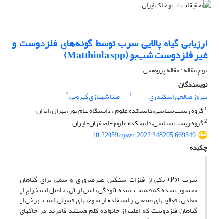
ارزیابی گیاه پالایی سرب توسط گونه‌های فلزدوست و
غیر فلزدوست شب‌بو (Matthiola spp)
نوع مقاله : مقاله پژوهشی
نویسندگان
2
1
بهروز صالحی اسکندری
مینا شهبازی گهرویی
1
گروه زیست‌شناسی،دانشکده علوم ، دانشگاه پیام نور، تهران، ایران
2
گروه زیست شناسی،دانشکده علوم - اصفهان- ایران
10.22059/ijswr.2022.348205.669349
چکیده
سرب (Pb) یکی از فلزات سنگین غیرضروری و سمی برای گیاهان
محسوب شده که قسمت عمده آلودگی ناشی از آن، حاصل استخراج از
معادن، فعالیت­های صنعتی و استفاده از سوخت­های فسیلی است. برخی از
گیاهان فلزدوست که اغلب از خانواده کلم هستند قادرند در خاک­های