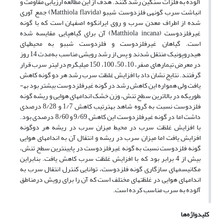
آلوده به فلزات سنگین رشد کنند. هدف از این مطالعه ارزیابی مقاومت و
انباشت سرب گونه­ی فلزدوست شب­بو (Matthiola flavida) جمع آوری
شده از اطراف معدن سرب و روی ایرانکوه اصفهان است که با گونه
غیرفلزدوست (Matthiola incana) آن برای گیاه­پایی مقایسه شده
است. گیاهان غیرفلزدوست و فلزدوست شب­بو به محیط­های
هیدروپونیک منتقل شدند و پس از رشد رویشی مناسب به‌مدت 14 روز
در معرض تیمارهای صفر، 10، 50، 100، 150 میلی­گرم در لیتر سرب قرار
گرفتند. نتایج نشان داد با افزایش غلظت سرب رشد هر دو گونه کاهش
یافت ولی همواره این کاهش رشد در گونه غیرفلزدوست بیشتر بود به­
طوری­که در بالاترین سطح تنش، وزن خشک اندام­های هوایی و ریشه گونه
فلزدوست نسبت به گروه شاهد به­ترتیب کاهش 1/7 و 8/28 درصدی
داشت اما در گونه غیرفلزدوست این کاهش 9/69 و 8/60 درصدی بود.
با افزایش غلظت سرب در محیط میزان سرب در ریشه هر دوگونه
افزایش یافت اما میزان سرب در ریشه و انتقال آن به اندام­های هوایی
گونه فلزدوست نسبت به گونه غیرفلزدوست در پایین­ترین سطح تنش،
بیش از 4 برابر بود که با افزایش غلظت سرب کاهش یافت. بنابراین
مکانیسم­های سازگاری گونه فلزدوست، توانایی کنترل انتقال سرب به
اندام­های هوایی در غلظت­های مختلف است که آن را برای رویش درمناطق
آلوده به سرب مناسب کرده است.
کلیدواژه‌ها