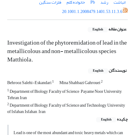
انباشت
رشد
Pb
خانواده کلم
فلزات سنگین
20.1001.1.2008479.1401.53.11.3.6
عنوان مقاله
English
Investigation of the phytoremidation of lead in the
metallicolous and non- metallicolous species
Matthiola.
نویسندگان
English
1
2
Behrooz Salehi-Eskandari
Mina Shahbazi Gahrouei
1
Department of Biology, Faculty of Science , Payame Noor University,
Tehran, Iran
2
Department of Biology, Faculty of Science and Technology, University
of Isfahan, Isfahan , Iran
چکیده
English
Lead is one of the most abundant and toxic heavy metals which can