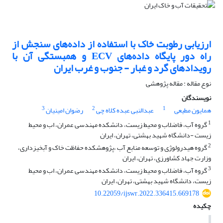
ارزیابی رطوبت خاک با استفاده از داده‌های سنجش از
راه دور پایگاه داده‌های ECV و همبستگی آن با
رویداد‌های گرد و غبار - جنوب و غرب ایران
نوع مقاله : مقاله پژوهشی
نویسندگان
3
2
1
همایون مطیعی
عبدالنبی عبده کلاه چی
رضوان امینیان
1
گروه آب، فاضلاب و محیط زیست، دانشکده مهندسی عمران، اب و محیط
زیست -دانشگاه شهید بهشتی، تهران، ایران
2
گروه هیدرولوژی و توسعه منابع آب ،پژوهشکده حفاظت خاک و آبخیزداری،
وزارت جهاد کشاورزی، تهران، ایران
3
گروه آب، فاضلاب و محیط زیست، دانشکده مهندسی عمران، اب و محیط
زیست، دانشگاه شهید بهشتی، تهران، ایران
10.22059/ijswr.2022.336415.669178
چکیده