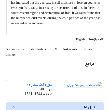
has increased, but the decrease in soil moisture in foreign countries
(western Iran), cause increasing the occurrence of dust in the entire
southwestern region and even central of Iran. It was also found that
the number of dust events during the cold periods of the year has
increased in recent years.
کلیدواژه‌ها
English
Soil moisture
Satellite data
ECV
Dust events
Climate
change
مراجع
دوره 53، شماره 7
مهر 1401
صفحه
1531-1544
فایل ها