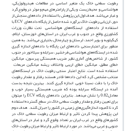
رطوبت سطحی خاک یک متغیر اساسی در مطالعات هیدرولوژیکی،
هواشناسی و محیط زیست و یکی از پارامترهای مهم و موثر در وقوع گرد
و غبار می‌باشد. هدف اول این پژوهش با استفاده از داده‌های سنجش از
دور، ارزیابی رطوبت خاک برآورد شده حاصل از پایگاه داده‌های ECV با
استفاده از داده‌های ایستگاه‌های هواشناسی تحت نظارت وزرات
کشاورزی واقع در جنوب و غرب ایران در استان‌های خوزستان، ایلام،
کهگیلویه و بویر احمد، لرستان و چهارمحال بختیاری می‌باشد. به همین
منظور برای اعتبارسنجی داده‌های این پایگاه با داده‌های اندازه گیری
شده در ایستگاه‌های هواشناسی فرخشهر، سرابله و سیلاخور در جنوب
کشور، از شاخص‌های آماری نظیر ضریب همبستگی پیرسون، میانگین
خطای مطلق، میانگین خطای اریبی واختلاف ریشه میانگین مربعات
استفاده شده است. نتایج اعتبار سنجی رطوبت خاک در ایستگاه‌های
منتخب مشخص کرد که این داده‌ها قادر هستند رفتار و مقدار رطوبت
خاک را با دقت نسبتا خوبی اندازه گیری کنند. بهترین نتیجه بدست
آمده در ایستگاه سرابله بوده که ضریب همبستگی بسیار خوب و
معادل0.82 را نشان میدهد. بنابراین داده‌های پایگاه ECV را میتوان
برای تعیین رفتار و مقدار رطوبت سطحی خاک در سطح گسترده استفاده
کرد تا کمبود اندازه‌گیری‌های زمینی در کشور را جبران کنند. هدف دوم
این پژوهش پیدا کردن تاثیر و ارتباط میزان رطوبت سطحی خاک در
کشورهای واقع در غرب ایران بر تعداد وقوع گرد و غبار در استان‌های
جنوبی و غربی می‌باشد. در مورد ارتباط تاثیر و ارتباط میزان رطوبت خاک