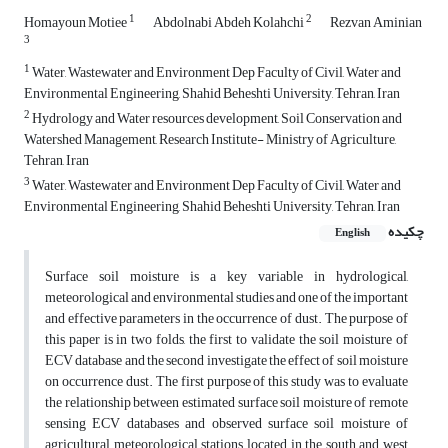
1
2
Homayoun Motiee
Abdolnabi Abdeh Kolahchi
Rezvan Aminian
3
1
Water, Wastewater and Environment Dep Faculty of Civil, Water and
Environmental Engineering, Shahid Beheshti University, Tehran, Iran
2
Hydrology and Water resources development, Soil Conservation and
Watershed Management, Research Institute- Ministry of Agriculture,
Tehran, Iran
3
Water, Wastewater and Environment Dep Faculty of Civil, Water and
Environmental Engineering, Shahid Beheshti University, Tehran, Iran
چکیده
English
Surface soil moisture is a key variable in hydrological,
meteorological and environmental studies and one of the important
and effective parameters in the occurrence of dust. The purpose of
this paper is in two folds, the first to validate the soil moisture of
ECV database and the second investigate the effect of soil moisture
on occurrence dust. The first purpose of this study was to evaluate
the relationship between estimated surface soil moisture of remote
sensing ECV databases and observed surface soil moisture of
agricultural meteorological stations located in the south and west