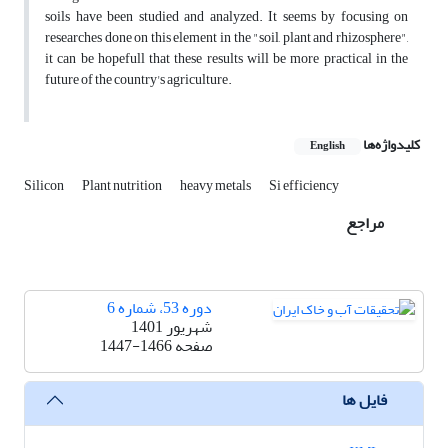
soils have been studied and analyzed. It seems by focusing on
researches done on this element in the "soil, plant and rhizosphere",
it can be hopefull that these results will be more practical in the
future of the country's agriculture.
کلیدواژه‌ها
English
Silicon
Plant nutrition
heavy metals
Si efficiency
مراجع
دوره 53، شماره 6
شهریور 1401
صفحه
1447-1466
فایل ها