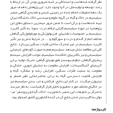
نظر گرفته شده­است و استدلالی بر شبه ضروری بودن آن در ارتباط با
رشد، توسعه و تولیدمثل در آن­ها وجود دارد. این پژوهش با هدف مرور
یک دهه تحقیقات انجام شده در زمینه­ی شیمی و تغذیه ­ی گیاهی عنصر
سیلیسیم در خاک و گیاه در گروه علوم و مهندسی خاک دانشگاه تهران
تهیه شده­است و برآن است تا ضمن مرور مهمترین دستاوردهای این
پژوهش­ها در حوزه سیلیسیم­ کارایی ارقام ذرت، سویا، به تأثیر کاربرد
سیلیسیم بر خصوصیات تغذیه­ای، فیزیولوژیکی و مورفولوژیکی گیاهان
مختلف اعم از گندم و ذرت و سورگوم و ... در شرایط تنش و نیز تأثیر
کاربرد سیلیسیم در غیر متحرک ساختن فلزات سنگین بپردازد. نتایج
کلی این مطالعه نشان می­دهد سیلیسیم هم به صورت کودهای شیمیایی
سیلیسیمی و نیز باکتری­های حل­کننده سیلیسیم، موجب افزایش سیستم
ریشه­ای گیاهان، تنظیم بیوسنتز هورمون­های گیاهی، تحریک تولید برخی
آنزیم­های آنتی­اکسیدانت، افزایش مقاومت به تنش­های شوری، خشکی و
مقاومت به سمیت فلزات سنگین، افزایش رشد و عملکرد گیاه و
افزایش قابلیت دسترسی گیاه به برخی عناصرغذایی نظیر فسفر و
نیتروژن می­گردد. در کنار این نتایج، فرکشن و جزء بندی سیلیسیم نیز
در خاک­های مختلف مورد تحقیق و تحلیل قرار گرفته­است. به نظر می­رسد
با تمرکز بر تحقیقات این عنصر با محوریت "خاک، گیاه و ریزوسفر" می­
توان به کاربردی­تر شدن نتایج آن در آینده کشاورزی کشور امیدوار بود.
کلیدواژه‌ها