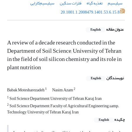
سیلیسیم
تغذیه گیاه
فلزات سنگین
سیلیسیم‌کارایی
20.1001.1.2008479.1401.53.6.15.8
عنوان مقاله
English
A review of a decade research conducted in the
Department of Soil Science, University of Tehran
in the field of soil silicon chemistry and its role in
plant nutrition
نویسندگان
English
1
2
Babak Motesharezadeh
Nasim Azam
1
Soil Science Department, University of Tehran, Karaj, Iran
2
Soil Science Department, Faculty of Agricultural Engineering &amp;
Technology, University of Tehran, Karaj, Iran
چکیده
English