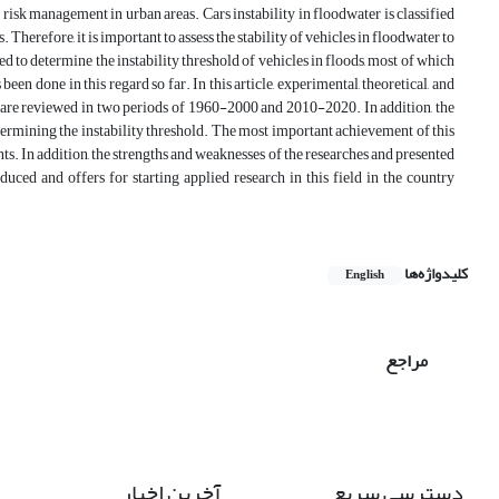
 risk management in urban areas. Cars instability in floodwater is classified
 Therefore, it is important to assess the stability of vehicles in floodwater to
 to determine the instability threshold of vehicles in floods, most of which
been done in this regard so far. In this article, experimental, theoretical, and
ld are reviewed in two periods of 1960-2000 and 2010-2020. In addition, the
etermining the instability threshold. The most important achievement of this
nts. In addition, the strengths and weaknesses of the researches and presented
ced and offers for starting applied research in this field in the country
کلیدواژه‌ها
English
مراجع
دسترسی سریع
آخرین اخبار