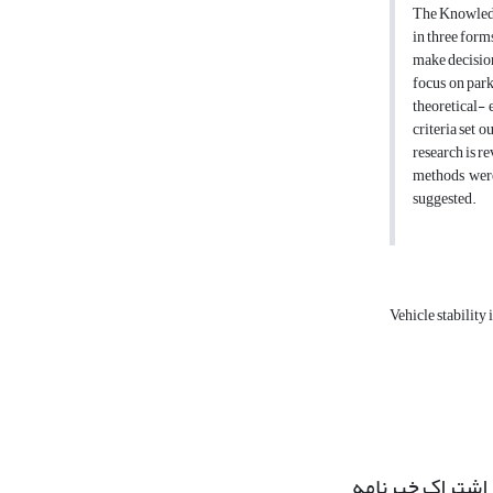
The Knowledge
in three forms
make decision
focus on parke
theoretical- 
criteria set 
research is r
methods were 
suggested.
Vehicle stability 
اشتراک خبرنامه