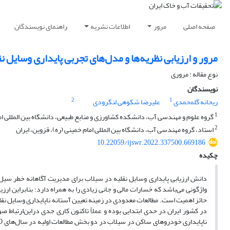
صفحه اصلی
مرور
اطلاعات نشریه
راهنمای نویسندگان
مرور و ارزیابی نظریه‌ها و مدل‌های تجربی پایداری وسایل ن
نوع مقاله : مروری
نویسندگان
2
1
ریحانه گلمحمدی
علیرضا شکوهی لنگرودی
1
گروه علوم و مهندسی آب، دانشکده کشاورزی و منابع طبیعی، دانشگاه بین المللی ام
2
استاد، گروه مهندسی آب، دانشگاه بین المللی امام خمینی (ره)، قزوین، ایران
10.22059/ijswr.2022.337500.669186
چکیده
دانش ارزیابی پایداری وسایل نقلیه در سیلاب برای مدیریت آگاهانه خطر سی
واژگونی می‌باشد که خسارات مالی و جانی زیادی را به همراه دارد؛ بنابراین ار
حائز اهمیت است. مطالعات معدودی در زمینه تعیین آستانه ناپایداری وسایل نق
در کشور ایران در حدی ابتدایی بوده و عملاً تاکنون کاری جدی دراین‌ارتباط 