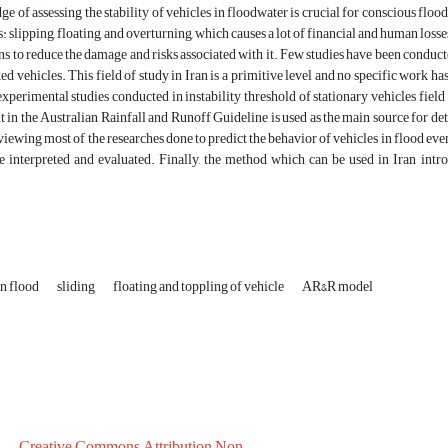
 of assessing the stability of vehicles in floodwater is crucial for conscious flood
: slipping, floating, and overturning, which causes a lot of financial and human losses.
s to reduce the damage and risks associated with it. Few studies have been conducted
d vehicles. This field of study in Iran is a primitive level and no specific work has 
experimental studies conducted in instability threshold of stationary vehicles fie
out in the Australian Rainfall and Runoff Guideline is used as the main source for d
eviewing most of the researches done to predict the behavior of vehicles in flood eve
interpreted and evaluated. Finally, the method which can be used in Iran introdu
in flood
sliding
floating and toppling of vehicle
AR&R model
Creative Commons Attribution Non