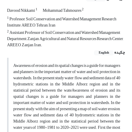
1
2
Davood Nikkami
Mohammad Tahmoures
1
Professor, Soil Conservation and Watershed Management Research
Institute, AREEO, Tehran, Iran
2
Assistant Professor of Soil Conservation and Watershed Management
Department, Zanjan Agricultural and Natural Resources Research Center,
AREEO, Zanjan, Iran.
چکیده
English
Awareness of erosion and its spatial changes is a guide for managers
and planners in the important matter of water and soil protection in
watersheds. In the present study water flow and sediment data of 40
hydrometric stations in the Middle Alborz region and in the
statistical period between the wateAwareness of erosion and its
spatial changes is a guide for managers and planners in the
important matter of water and soil protection in watersheds. In the
present study, with the aim of presenting a map of soil water erosion,
water flow and sediment data of 40 hydrometric stations in the
Middle Alborz region and in the statistical period between the
water years of 1980-1981 to 2020-2021 were used. First, the most