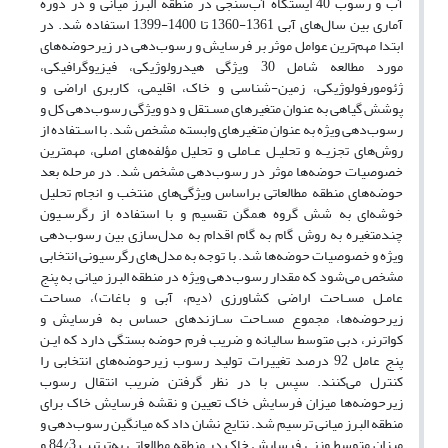
آب و رسوب 40 ایستگاه آب‌سنجی در منطقه البرز میانی و در دوره
آماری بین سال‌های آبی 1361-1360 تا 1400-1399 استفاده شد. در
ابتدا مهم‌ترین عوامل موثر بر فرسایش و رسوب‌دهی در زیرحوضه‌های
مورد مطالعه شامل 30 ویژگی هیدرولوژیکی، فیزیوگرافیکی،
ژئومورفولوژیکی، زمین-شناسی و خاک، اقلیمی، کاربری اراضی و
پوشش گیاهی به عنوان متغیرهای مسـتقل و دو ویژگی رسوب‌دهی کل و
رسوب‌دهی ویژه به عنوان متغیرهای وابسته مشخص شد. با اسـتفاده از
روش‌های تجزیـه و تحلیـل عـاملی و تحلیل مؤلفه‌های اصلی، مهمترین
خصوصیات حوضه‌ها موثر در رسوب‌دهی مشخص شد. در مرحله بعد
حوضه‌های منطقه مطالعاتی براساس ویژگی‌های منتخب و انجام تحلیل
خوشه‌ای به شش گروه همگن تقسیم و با استفاده از رگرسـیون
چندمتغیره به روش گام به گام اقدام به مدل‌سازی بین رسوب‌دهی
ویژه و خصوصیات حوضه‌ها شد. با توجه به مدل‌های رگرسیونی انتخابی
مشخص می‌شود که مقدار رسوب‌دهی ویژه در منطقه البرز میانی به پنج
عامـل مسـاحت اراضی کشاورزی (دیم، آبی و باغات)، مساحت
زیرحوضه‌ها، مجموع مسـاحت سـازندهای حساس به فرسایش و
کواترنر، دبی متوسط سالیانه و ضریب فرم حوضه بستگی دارد که ایـن
پنج عامل 92 درصد تغییرات تولید رسوب زیرحوضه‌های انتخابی را
کنترل می‌کنند. سپس با در نظر گرفتن ضریب انتقال رسوب
زیرحوضه‌ها میزان فرسایش خاک تعیین و نقشه فرسایش خاک برای
منطقه البرز میانی ترسیم شد. نتایج نشان داد که میانگین رسوب‌دهی و
میزان متوسط وزنی فرسایش خاک در منطقه مطالعاتی به‌ترتیب 84/3 و