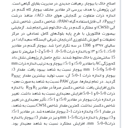
اصلاح خاک با بیوچار، رهیافت جدیدی در مدیریت بقایای گیاهی است.
این پژوهش با هدف بررسی اثر مقادیر مختلف بیوچار کاه گندم در
اندازه ذرات متفاوت بر گنجایش هوای خاک (AC)، منافذ درشت
(P
)، آب قابل‌استفاده گیاه (PAW)، شاخص دکستر، شاخص تنش
MAC
آبی (CWSI) و عملکرد گندم در یک خاک لوم شنی انجام شد. آزمایشی
به­صورت فاکتوریل با طرح پایه بلوک‌های کامل تصادفی در مرکز
تحقیقات و آموزش کشاورزی آذربایجان شرقی (ایستگاه سعیدآباد) در
سال­­های ۱۳۹۷ و 1398 در سه تکرار اجرا شد. بیوچار گندم در مقادیر
5/0٪، 5/1٪ و ۳٪ و با اندازه‌ ذرات 5/0-0، 1-5/0 و 2-1 میلی‌متر تا عمق
15 سانتی‌متری با خاک مخلوط شدند. نتایج حاصل از پژوهش نشان داد
که ویژگی AC با مقادیر 5/0٪ و 5/1٪ بیوچار و به ترتیب اندازه ذرات mm
5/0-0 وmm 1-5/0 بیوچار نسبت به شاهد بهبود یافت. مقدار 3%
بیوچار و اندازه ذرات 1-5/0 آن، سبب تولید بیشترین مقدار P
MAC
گردید. در تمام تیمارها، میزان PAW نسبت به شاهد به‌صورت معنی­
داری افزایش یافت. شاخص دکستر صرفاً در مقادیر R
وR
با اندازه
2
1
ذرات 5/0-0 و 1-5/0 افزایش معنی­داری نسبت به شاهد داشت. تغییر
در اندازه ذرات بیوچار در مقادیر 5/0٪ و 5/1٪، تأثیر معنی­داری در تغییر
شاخص دکستر نداشت. کمترین مقدار شاخص CWSI نسبت به شاهد،
در مقدار 5/1٪ و اندازه ذرات 1-2 بیوچار مشاهده شد. در مقادیر 5/1٪
و 3٪ بیوچار با اندازه ذراتmm 1-5/0 و نیز در مقدار 3٪ بیوچار با اندازه
ذراتmm 5/0-0، افزایش عملکرد نسبت به شاهد معنی­دار بود.