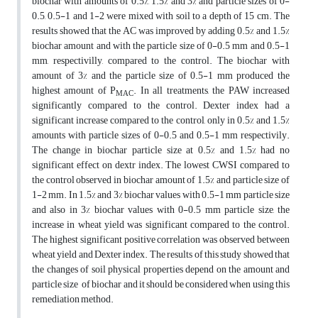
biochar with amounts of 0.5%, 1.5% and 3% and particle sizes of 0-
0.5, 0.5-1 and 1-2 were mixed with soil to a depth of 15 cm. The
results showed that the AC was improved by adding ​​0.5% and 1.5%
biochar amount and with the particle size of 0-0.5 mm and 0.5-1
mm, respectivilly, compared to the control. The biochar with
amount of 3% and the particle size of 0.5-1 mm produced the
highest amount of P
. In all treatments, the PAW increased
MAC
significantly compared to the control. Dexter index had a
significant increase compared to the control, only in 0.5% and 1.5%
amounts ​​with particle sizes of 0-0.5 and 0.5-1 mm
respectivily.
The change in biochar particle size at 0.5% and 1.5% ​​had no
significant effect on dextr index. The lowest CWSI compared to
the control observed in biochar amount of 1.5% and particle size of
1-2 mm. In 1.5% and 3% biochar values ​​with 0.5-1 mm particle size
and also in 3% biochar values ​​with 0-0.5 mm particle size, the
increase in wheat yield was significant compared to the control.
The highest significant positive correlation was observed between
wheat yield and Dexter index. The results of this study showed that
the changes of soil physical properties depend on the amount and
particle size of biochar and it should be considered when using this
remediation method.