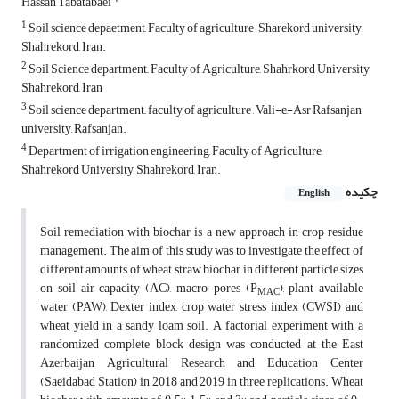
Hassan Tabatabaei
1
Soil science depaetment, Faculty of agriculture , Sharekord university,
Shahrekord, Iran.
2
Soil Science department,, Faculty of Agriculture, Shahrkord University,
Shahrekord, Iran
3
Soil science department,, faculty of agriculture , Vali-e-ِAsr Rafsanjan
university, Rafsanjan.
4
Department of irrigation engineering, Faculty of Agriculture,
Shahrekord University, Shahrekord, Iran.
چکیده
English
Soil remediation with biochar is a new approach in crop residue
management. The aim of this study was to investigate the effect of
different amounts of wheat straw biochar in different particle sizes
on soil air capacity (AC), macro-pores (P
), plant available
MAC
water (PAW), Dexter index, crop water stress index (CWSI) and
wheat yield in a sandy loam soil. A factorial experiment with a
randomized complete block design was conducted at the East
Azerbaijan Agricultural Research and Education Center
(Saeidabad Station) in 2018 and 2019 in three replications. Wheat