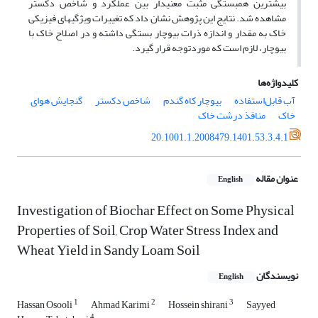
بیشترین همبستگی مثبت معنی­دار بین عملکرد و شاخص دکستر
مشاهده شد. نتایج این پژوهش نشان داد که تغییرات ویژگی­های فیزیکی
خاک به مقدار و اندازه ذرات بیوچار بستگی داشته و در اصلاح خاک با
بیوچار، لازم است که موردتوجه قرار گیرد.
کلیدواژه‌ها
آب قابل‌استفاده
بیوچار کاه گندم
شاخص دکستر
گنجایش هوای
خاک
منافذ درشت خاک
20.1001.1.2008479.1401.53.3.4.1
عنوان مقاله
English
Investigation of Biochar Effect on Some Physical
Properties of Soil, Crop Water Stress Index and
Wheat Yield in Sandy Loam Soil
نویسندگان
English
1
2
3
Hassan Osooli
Ahmad Karimi
Hossein shirani
Sayyed
4