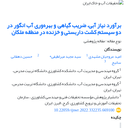
برآورد نیاز آبی، ضریب گیاهی و بهره‌وری آب انگور در
دو سیستم کشت داربستی و خزنده در منطقه ملکان
نوع مقاله : مقاله پژوهشی
نویسندگان
2
1
امید عروجیان مشهدی
سید مجید میرلطیفی*
حسین دهقانی
3
سانیج
1
گروه مهندسی و مدیریت آب، دانشکده کشاورزی دانشگاه تربیت مدرس،
تهران، ایران
2
گروه مهندسی و مدیریت آب، دانشکده کشاورزی، دانشگاه تربیت مدرس،
تهران، ایران
3
دانشیار پژوهش،مؤسسه تحقیقات فنی و مهندسی کشاورزی ، سازمان
تحقیقات آموزش و ترویج کشاورزی، کرج، البرز، ایران
10.22059/ijswr.2022.332235.669100
چکیده