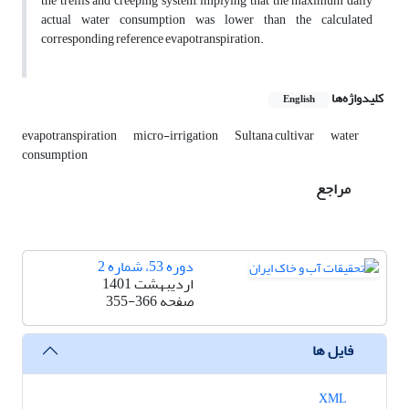
the trellis and creeping system, implying that the maximum daily
actual water consumption was lower than the calculated
corresponding reference evapotranspiration.
کلیدواژه‌ها
English
evapotranspiration
micro-irrigation
Sultana cultivar
water
consumption
مراجع
دوره 53، شماره 2
اردیبهشت 1401
صفحه
355-366
فایل ها
XML