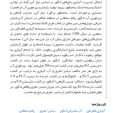
اعمال مدیریت آبیاری باغ‌های انگور بر اساس نیاز آبی گیاه در نواحی
خشک و نیمه‌خشک به‌منظور بهبود تولید پایدار و بهره‌وری آب از اهمیت
بسیاری برخوردار است. به‌منظور برآورد نیاز آبی، ضرایب گیاهی و
بهره‌وری آب انگور رقم سلطانی در منطقه ملکان در استان آذربایجان
شرقی دو پژوهش مزرعه‌ای در قالب طرح کاملا تصادفی با سه تکرار در
دو سیستم کشت داربستی و خزنده، تحت سیستم آبیاری قطره‌ای زیر
سطحی در سال 1399 انجام شد. با استفاده از داده های حاصل از
اندازه‌گیری‌های دوره‌ای اجزای بیلان آب در مزرعه، نیاز آبی ( محاسبه
گردید. کلیه عملیات داشت به‌صورت بهینه انجام و در طول آزمایش
سعی شد باتوجه‌به نتایج اندازه‌گیری رطوبت خاک، با انجام آبیاری به
موقع، رطوبت خاک از حد رطوبت سهل الوصول کمتر نگردد تا گیاه دچار
تنش رطوبتی نشود. میانگین انگور در طول دوره رشد در کشت
داربستی 451 میلی‌متر و در کشت خزنده 394 میلی‌متر بود. بهره‌وری آب
به ازای هر متر مکعب تبخیر-تعرق و آب آبیاری به ترتیب در کشت
داربستی 83/5 و... کیلوگرم و در کشت خزنده به ترتیب 83/5 و 1/6
کیلوگرم بود. حداکثر ضریب گیاهی () انگور در کشت داربستی 9/0 و در
کشت خزنده 82/0 بود که نشان داد میزان تبخیر-تعرق واقعی انگور در
طول فصل رشد همواره کمتر از تبخیر-تعرق مرجع بوده‌است.
کلیدواژه‌ها
آبیاری قطره‌ای
آب مصرفی انگور
تبخیر-تعرق
رقم سلطانی