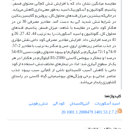
مقایسه میانگین نشان داد که با افزایش تنش کم‌آبی محتوای فسفر،
پتاسیم، گلوتاتیون و آسکوربیک اسید به طور معنی‌داری کاهش می‌یابد.
درحالی‌که بیشترین میزان قندهای محلول کل، پرولین و گلایسین بتائین
در شرایط تنش شدید آبی به دست آمد. مقادیر مصرفی 30 تن در
هکتار کود دامی در مقایسه با شاهد، میزان فسفر، پتاسیم، قندهای
محلول کل، گلوتاتیون و اسید آسکوربات را به ترتیب 44، 42، 27، 26 و
41 درصد افزایش داد. افزایش مقادیر مصرفی کود دامی نقش مؤثری
در جذب عناصر ریزمغذی (روی، مس و منگنز به ترتیب با مقادیر 57/2،
74/0 و 72/1 میلی‌گرم بر کیلوگرم) و بهبود محتوای رطوبت نسبی (54/83
درصد) و عملکرد بیوماس کاسنی (83/2506 کیلوگرم در هکتار) در هر
یک از سطوح آبیاری شد؛ لذا، در تیمارهای مختلف تنش، استفاده از کود
دامی با کاهش آسیب اکسیداتیو ناشی از کم‌آبی سبب بهبود جذب
عناصر غذایی و برخی ویژگی‌های بیوشیمیایی گیاه کاسنی در راستای
کشاورزی پایدار می‌باشد.
کلیدواژه‌ها
اسید آسکوربات
آنتی‌اکسیدان
کود آلی
تنش رطوبتی
20.1001.1.2008479.1401.53.2.7.2
عنوان مقاله