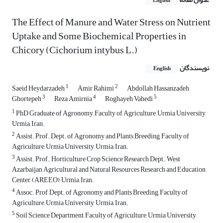
English
The Effect of Manure and Water Stress on Nutrient
Uptake and Some Biochemical Properties in
Chicory (Cichorium intybus L.)
نویسندگان
English
1
2
Saeid Heydarzadeh
Amir Rahimi
Abdollah Hassanzadeh
3
4
5
Ghortepeh
Reza Amirnia
Roghayeh Vahedi
1
PhD Graduate of Agronomy, Faculty of Agriculture, Urmia University,
Urmia, Iran.
2
Assist. Prof. Dept. of Agronomy and Plants Breeding, Faculty of
Agriculture, Urmia University, Urmia, Iran.
3
Assist. Prof., Horticulture Crop Science Research Dept., West
Azarbaijan Agricultural and Natural Resources Research and Education
Center, (AREEO), Urmia, Iran.
4
Assoc. Prof, Dept. of Agronomy and Plants Breeding, Faculty of
Agriculture, Urmia University, Urmia, Iran.
5
Soil Science Department, Faculty of Agriculture, Urmia University,