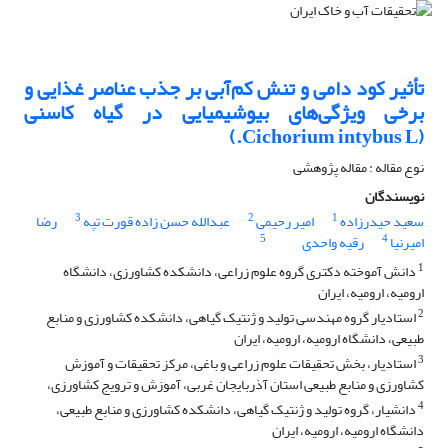
تأثیر کود دامی و تنش کم‌آبی بر جذب عناصر غذایی و
برخی ویژگی‌های بیوشیمیایی در گیاه کاسنی
(Cichorium intybus L.)
نوع مقاله : مقاله پژوهشی
نویسندگان
3
2
1
سعید حیدرزاده
امیر رحیمی
عبدالله حسن زاده قورت تپه
رضا
5
4
امیرنیا
رقیه واحدی
1
دانش آموخته دکتری گروه علوم زراعی، دانشکده کشاورزی، دانشگاه
ارومیه، ارومیه، ایران
2
استادیار گروه مهندسی تولید و ژنتیک گیاهی، دانشکده کشاورزی و منابع
طبیعی، دانشگاه ارومیه، ارومیه، ایران
3
استادیار، بخش تحقیقات علوم زراعی و باغی، مرکز تحقیقات و آموزش
کشاورزی و منابع طبیعی استان آذربایجان غربی، آموزش و ترویج کشاورزی،
4
دانشیار، گروه تولید و ژنتیک گیاهی، دانشکده کشاورزی و منابع طبیعی،
دانشگاه ارومیه، ارومیه، ایران