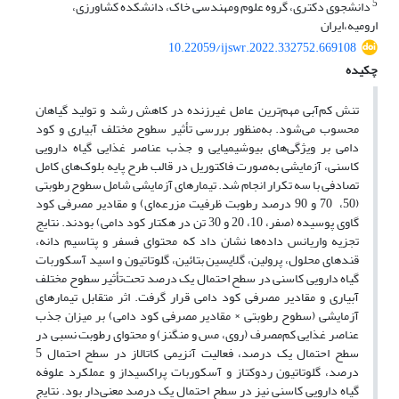
5
دانشجوی دکتری، گروه علوم ومهندسی خاک، دانشکده کشاورزی،
ارومیه،ایران
10.22059/ijswr.2022.332752.669108
چکیده
تنش کم‌آبی مهم‌ترین عامل غیرزنده در کاهش رشد و تولید گیاهان
محسوب می‌شود. به‌منظور بررسی تأثیر سطوح مختلف آبیاری و کود
دامی بر ویژگی‌های بیوشیمیایی و جذب عناصر غذایی گیاه دارویی
کاسنی، آزمایشی به‌صورت فاکتوریل در قالب طرح پایه بلوک‌های کامل
تصادفی با سه تکرار انجام شد. تیمارهای آزمایشی شامل سطوح رطوبتی
(50، 70 و 90 درصد رطوبت ظرفیت مزرعه‌ای) و مقادیر مصرفی کود
گاوی پوسیده (صفر، 10، 20 و 30 تن در هکتار کود دامی) بودند. نتایج
تجزیه واریانس داده‌ها نشان داد که محتوای فسفر و پتاسیم دانه،
قندهای محلول، پرولین، گلایسین بتائین، گلوتاتیون و اسید آسکوربات
گیاه دارویی کاسنی در سطح احتمال یک درصد تحت‌تأثیر سطوح مختلف
آبیاری و مقادیر مصرفی کود دامی قرار گرفت. اثر متقابل تیمارهای
آزمایشی (سطوح رطوبتی × مقادیر مصرفی کود دامی) بر میزان جذب
عناصر غذایی کم‌مصرف (روی، مس و منگنز) و محتوای رطوبت نسبی در
سطح احتمال یک درصد، فعالیت آنزیمی کاتالاز در سطح احتمال 5
درصد، گلوتاتیون ردوکتاز و آسکوربات پراکسیداز و عملکرد علوفه
گیاه دارویی کاسنی نیز در سطح احتمال یک درصد معنی‌دار بود. نتایج