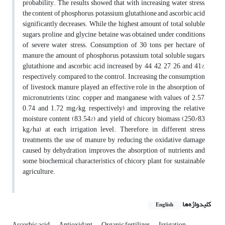
probability. The results showed that with increasing water stress,
the content of phosphorus, potassium, glutathione and ascorbic acid
significantly decreases. While the highest amount of total soluble
sugars, proline and glycine betaine was obtained under conditions
of severe water stress. Consumption of 30 tons per hectare of
manure the amount of phosphorus, potassium, total soluble sugars,
glutathione and ascorbic acid increased by 44, 42, 27, 26 and 41%,
respectively, compared to the control. Increasing the consumption
of livestock manure played an effective role in the absorption of
micronutrients (zinc, copper and manganese with values of 2.57,
0.74 and 1.72 mg/kg, respectively) and improving the relative
moisture content (83.54%) and yield of chicory biomass (250/83
kg/ha) at each irrigation level. Therefore, in different stress
treatments, the use of manure by reducing the oxidative damage
caused by dehydration improves the absorption of nutrients and
some biochemical characteristics of chicory plant for sustainable
agriculture.
کلیدواژه‌ها
English
Ascorbic acid
Antioxidant
Organic fertilizer
Irrigation