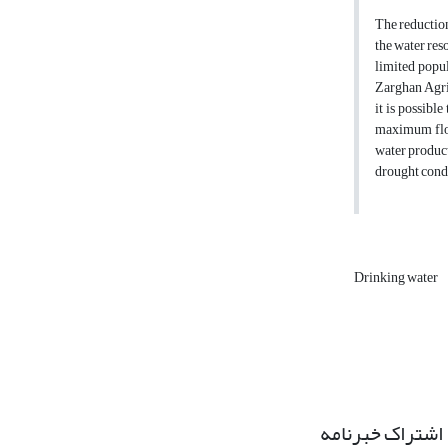
The reduction
the water res
limited popul
Zarghan Agric
it is possibl
maximum flow
water product
drought condi
Drinking water
اشتراک خبرنامه