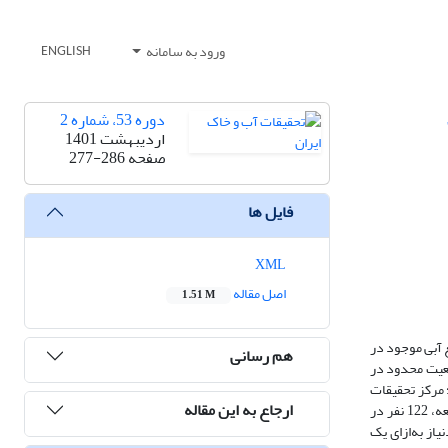
ورود به سامانه
ENGLISH
دوره 53، شماره 2
اردیبهشت 1401
صفحه
277-286
فایل ها
XML
اصل مقاله
1.51 M
ع آبی موجود در
هم رسانی
معیت محدود در
یابی آن از سه منطقه؛ مرکز تحقیقات
ارجاع به این مقاله
کشاورزی زرقان، روستای سلطان‌آباد و روستای کمال آباد نمونه آب جمع‌آوری گردید. نتایج نشان داد، امکان تأمین آب شرب روزانه 146 نفر در منطقه اول موردمطالعه، 122 نفر در
د. بیشینه دبی تولید آب شیرین L/h 61 با درصد بازیافت 41% و انرژی موردنیاز به‌ازای یک