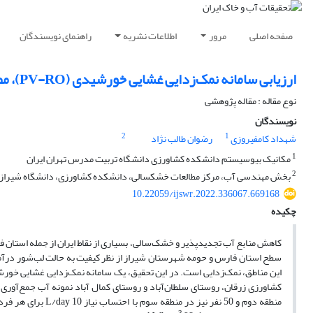
صفحه اصلی
مرور
اطلاعات نشریه
راهنمای نویسندگان
ارزیابی سامانه نمک‌زدایی غشایی خورشیدی (PV-RO)، مطالعه موردی: روستاهای حومه استان فارس، شهرستان شیراز
نوع مقاله : مقاله پژوهشی
نویسندگان
2
1
شهداد کامفیروزی
رضوان طالب نژاد
1
مکانیک بیوسیستم دانشکده کشاورزی دانشگاه تربیت مدرس تهران ایران
2
بخش مهندسی آب، مرکز مطالعات خشکسالی، دانشکده کشاورزی، دانشگاه شیراز، ش
10.22059/ijswr.2022.336067.669168
چکیده
کاهش منابع آب تجدیدپذیر و خشک‌سالی‌، بسیاری از نقاط ایران از جمله استان ف
سطح استان فارس و حومه شهرستان شیراز از نظر کیفیت به حالت لب‌شور درآمد