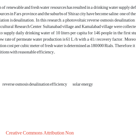
 of renewable and fresh water resources has resulted in a drinking water supply defi
ources in Fars province and the suburbs of Shiraz city have become saline, one of the 
ation is desalination. In this research, a photovoltaic reverse osmosis desalinat
ultural Research Center, Sultanabad village, and Kamalabad village were collected
e to supply daily drinking water of 10 liters per capita for 146 people in the first s
 rate of permeate water production is 61 L/h with a 41% recovery factor. Moreov
ion cost per cubic meter of fresh water is determined as 180,000 Rials. Therefore, it 
tions with reasonable efficiency
.
reverse osmosis desalination efficiency
solar energy
Creative Commons Attribution Non