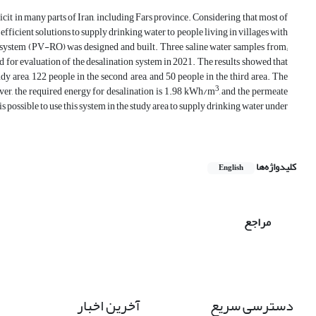
cit in many parts of Iran, including Fars province. Considering that most of
efficient solutions to supply drinking water to people living in villages with
ion system (PV-RO) was designed and built. Three saline water samples from;
 for evaluation of the desalination system in 2021. The results showed that
tudy area, 122 people in the second area, and 50 people in the third area. The
3
er, the required energy for desalination is 1.98 kWh/m
, and the permeate
is possible to use this system in the study area to supply drinking water under
کلیدواژه‌ها
English
مراجع
دسترسی سریع
آخرین اخبار