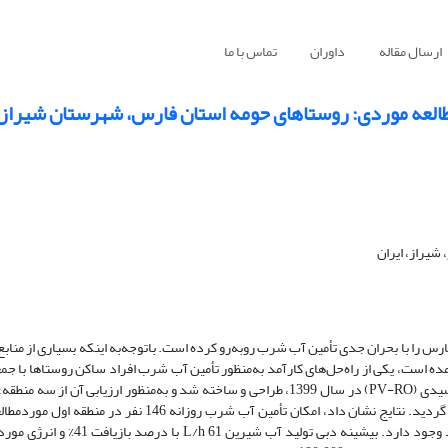
ارسال مقاله
داوران
تماس با ما
یراز، ایران
ارس را با بحران جدی تأمین آب شرب روبه‌رو کرده است. باتوجه‌به اینکه بسیاری از مناب
ه است، یکی از راه‌حل‌های کارآمد به‌منظور تأمین آب شرب افراد ساکن روستاها با ج
این مناطق، نمک‌زدایی است. در این تحقیق، یک سامانه نمک‌زدایی غشایی خورشیدی (PV-RO) در سال 1399، طراحی و ساخته شد و به‌منظور ارز
منطقه دوم و 50 نفر نیز در منطقه سوم با احتساب نیاز L/day 10 برای هر فرد وجود دار