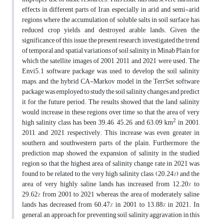
effects in different parts of Iran, especially in arid and semi-arid
regions where the accumulation of soluble salts in soil surface has
reduced crop yields and destroyed arable lands. Given the
significance of this issue, the present research investigated the trend
of temporal and spatial variations of soil salinity in Minab Plain for
which the satellite images of 2001, 2011, and 2021 were used. The
Envi5.1 software package was used to develop the soil salinity
maps, and the hybrid CA-Markov model in the TerrSet software
package was employed to study the soil salinity changes and predict
it for the future period. The results showed that the land salinity
would increase in these regions over time so that the area of very
2
high salinity class has been 39.46, 45.26, and 63.09 km
in 2001,
2011, and 2021, respectively. This increase was even greater in
southern and southwestern parts of the plain. Furthermore, the
prediction map showed the expansion of salinity in the studied
region so that the highest area of salinity change rate in 2021 was
found to be related to the very high salinity class (20.24%) and the
area of very highly saline lands has increased from 12.20% to
29.62% from 2001 to 2021 whereas the area of moderately saline
lands has decreased from 60.47% in 2001 to 13.88% in 2021. In
general, an approach for preventing soil salinity aggravation in this