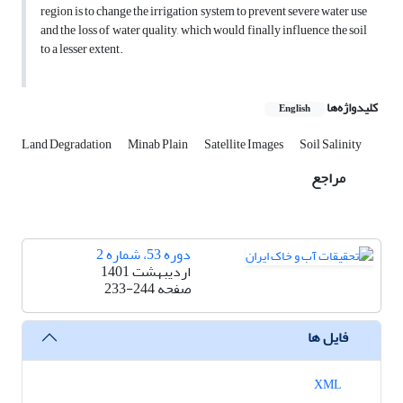
region is to change the irrigation system to prevent severe water use
and the loss of water quality, which would finally influence the soil
to a lesser extent.
کلیدواژه‌ها
English
Land Degradation
Minab Plain
Satellite Images
Soil Salinity
مراجع
دوره 53، شماره 2
اردیبهشت 1401
صفحه
233-244
فایل ها
XML