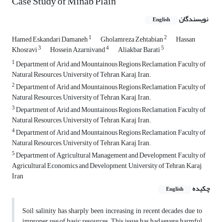
Case Study of Minab Plain
نویسندگان
English
1
2
Hamed Eskandari Damaneh
Gholamreza Zehtabian
Hassan
3
4
5
Khosravi
Hossein Azarnivand
Aliakbar Barati
1
Department of Arid and Mountainous Regions Reclamation, Faculty of
Natural Resources, University of Tehran, Karaj, Iran.
2
Department of Arid and Mountainous Regions Reclamation, Faculty of
Natural Resources, University of Tehran, Karaj, Iran.
3
Department of Arid and Mountainous Regions Reclamation, Faculty of
Natural Resources, University of Tehran, Karaj, Iran.
4
Department of Arid and Mountainous Regions Reclamation, Faculty of
Natural Resources, University of Tehran, Karaj, Iran.
5
Department of Agricultural Management and Development, Faculty of
Agricultural Economics and Development, University of Tehran, Karaj,
Iran
چکیده
English
Soil salinity has sharply been increasing in recent decades due to
improper use of basic resources. This issue has had severe harmful