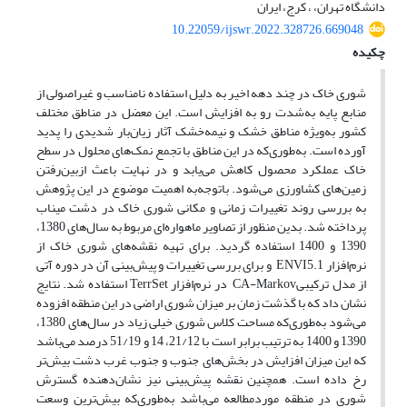
دانشگاه تهران، ، کرج، ایران
10.22059/ijswr.2022.328726.669048
چکیده
شوری خاک در چند دهه اخیر به دلیل استفاده نامناسب و غیراصولی از
منابع پایه به‌شدت رو به افزایش است. این معضل در مناطق مختلف
کشور به‌ویژه مناطق خشک و نیمه‌خشک آثار زیان‌بار شدیدی را پدید
آورده است. به‌طوری‌که در این مناطق با تجمع نمک‌های محلول در سطح
خاک عملکرد محصول کاهش می‌یابد و در نهایت باعث ازبین‌رفتن
زمین‌های کشاورزی می‌شود. باتوجه‌به اهمیت موضوع در این پژوهش
به بررسی روند تغییرات زمانی و مکانی شوری خاک در دشت میناب
پرداخته شد. بدین منظور از تصاویر ماهواره‌ای مربوط به سال‌های 1380،
1390 و 1400 استفاده گردید. برای تهیه نقشه‌های شوری خاک از
نرم‌افزار ENVI5.1 و برای بررسی تغییرات و پیش‌بینی آن در دوره آتی
از مدل ترکیبیCA-Markov در نرم‌افزار TerrSet استفاده شد. نتایج
نشان داد که با گذشت زمان بر میزان شوری اراضی در این منطقه افزوده
می‌شود به‌طوری‌که مساحت کلاس شوری خیلی زیاد در سال‌های 1380،
1390 و 1400 به ترتیب برابر است با 21/12، 14 و 51/19 درصد می‌باشد
که این میزان افزایش در بخش‌های جنوب و جنوب غرب دشت بیش‌تر
رخ داده است. همچنین نقشه پیش‌بینی نیز نشان‌دهنده گسترش
شوری در منطقه موردمطالعه می‌باشد به‌طوری‌که بیش‌ترین وسعت