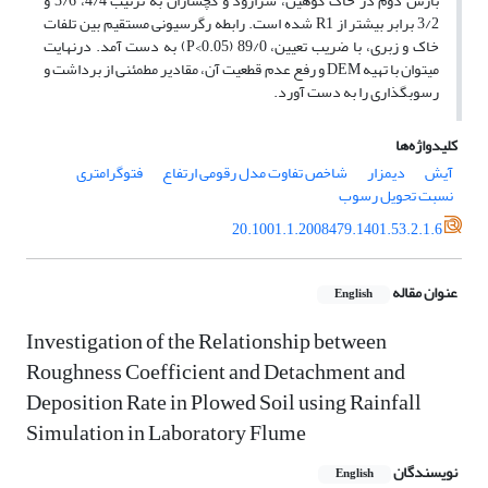
بارش دوم در خاک کوهین، سرارود و گچساران به ترتیب 4/4، 3/6 و
3/2 برابر بیشتر از R1 شده است. رابطه رگرسیونی مستقیم بین تلفات
خاک و زبری، با ضریب تعیین، 89/0 (P<0.05) به ­دست آمد. درنهایت
می­توان با تهیه DEM و رفع عدم قطعیت­ آن، مقادیر مطمئنی از برداشت و
رسوب­گذاری را به دست آورد.
کلیدواژه‌ها
آیش
دیمزار
شاخص تفاوت مدل رقومی ارتفاع
فتوگرامتری
نسبت تحویل رسوب
20.1001.1.2008479.1401.53.2.1.6
عنوان مقاله
English
Investigation of the Relationship between
Roughness Coefficient and Detachment and
Deposition Rate in Plowed Soil using Rainfall
Simulation in Laboratory Flume
نویسندگان
English