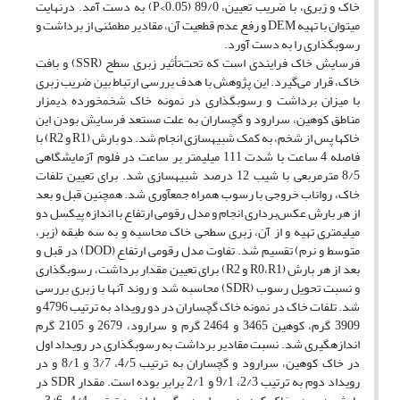
خاک و زبری، با ضریب تعیین، 89/0 (P<0.05) به ­دست آمد. درنهایت
می­توان با تهیه DEM و رفع عدم قطعیت­ آن، مقادیر مطمئنی از برداشت و
رسوب­گذاری را به دست آورد.
فرسایش خاک فرایندی است که تحت‌تأثیر زبری سطح (SSR) و بافت
خاک، قرار می‌گیرد. این پژوهش با هدف بررسی ارتباط بین ضریب زبری
با میزان برداشت و رسوب­گذاری در نمونه خاک شخم­خورده دیمزار
مناطق کوهین، سرارود و گچساران به علت مستعد فرسایش بودن این
خاک­ها پس از شخم، به کمک شبیه­سازی انجام شد. دو بارش (R1 و R2) با
فاصله 4 ساعت با شدت 111 میلی­متر بر ساعت در فلوم آزمایشگاهی
8/5 مترمربعی با شیب 12 درصد شبیه­سازی شد. برای تعیین تلفات
خاک، رواناب خروجی با رسوب همراه جمع­آوری شد. همچنین قبل و بعد
از هر بارش عکس‌برداری انجام و مدل­ رقومی ­ارتفاع با اندازه پیکسل دو
میلی­متری تهیه و از آن، زبری­ سطحی ­خاک محاسبه و به سه طبقه (زبر،
متوسط و نرم) تقسیم شد. تفاوت مدل­ رقومی ­ارتفاع (DOD) در قبل و
بعد از هر بارش (R0،R1 و R2) برای تعیین مقدار برداشت، رسوب­گذاری
و نسبت­ تحویل ­رسوب (SDR) محاسبه شد و روند آن­ها با زبری بررسی
شد. تلفات خاک در نمونه خاک گچساران در دو رویداد به ترتیب 4796 و
3909 گرم، کوهین 3465 و 2464 گرم و سرارود، 2679 و 2105 گرم
اندازه­گیری شد. نسبت مقادیر برداشت به رسوب­گذاری در رویداد اول
در خاک کوهین، سرارود و گچساران به ترتیب 4/5، 3/7 و 8/1 و در
رویداد دوم به ترتیب 2/3، 9/1 و 2/1 برابر بوده­ است. مقدار SDR در