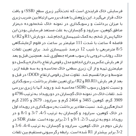
فرسایش خاک فرایندی است که تحت‌تأثیر زبری سطح (SSR) و بافت
خاک، قرار می‌گیرد. این پژوهش با هدف بررسی ارتباط بین ضریب زبری
با میزان برداشت و رسوب­گذاری در نمونه خاک شخم­خورده دیمزار
مناطق کوهین، سرارود و گچساران به علت مستعد فرسایش بودن این
خاک­ها پس از شخم، به کمک شبیه­سازی انجام شد. دو بارش (R1 و R2) با
فاصله 4 ساعت با شدت 111 میلی­متر بر ساعت در فلوم آزمایشگاهی
8/5 مترمربعی با شیب 12 درصد شبیه­سازی شد. برای تعیین تلفات
خاک، رواناب خروجی با رسوب همراه جمع­آوری شد. همچنین قبل و بعد
از هر بارش عکس‌برداری انجام و مدل­ رقومی ­ارتفاع با اندازه پیکسل دو
میلی­متری تهیه و از آن، زبری­ سطحی ­خاک محاسبه و به سه طبقه (زبر،
متوسط و نرم) تقسیم شد. تفاوت مدل­ رقومی ­ارتفاع (DOD) در قبل و
بعد از هر بارش (R0،R1 و R2) برای تعیین مقدار برداشت، رسوب­گذاری
و نسبت­ تحویل ­رسوب (SDR) محاسبه شد و روند آن­ها با زبری بررسی
شد. تلفات خاک در نمونه خاک گچساران در دو رویداد به ترتیب 4796 و
3909 گرم، کوهین 3465 و 2464 گرم و سرارود، 2679 و 2105 گرم
اندازه­گیری شد. نسبت مقادیر برداشت به رسوب­گذاری در رویداد اول
در خاک کوهین، سرارود و گچساران به ترتیب 4/5، 3/7 و 8/1 و در
رویداد دوم به ترتیب 2/3، 9/1 و 2/1 برابر بوده­ است. مقدار SDR در
بارش دوم در خاک کوهین، سرارود و گچساران به ترتیب 4/4، 3/6 و
3/2 برابر بیشتر از R1 شده است. رابطه رگرسیونی مستقیم بین تلفات