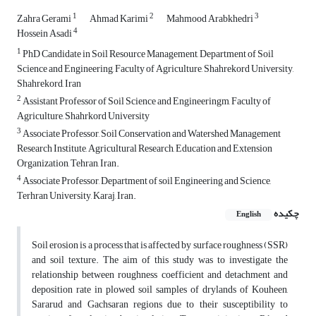
1
2
3
Zahra Gerami
Ahmad Karimi
Mahmood Arabkhedri
4
Hossein Asadi
1
PhD Candidate in Soil Resource Management, Department of Soil
Science and Engineering, Faculty of Agriculture, Shahrekord University,
Shahrekord, Iran
2
Assistant Professor of Soil Science and Engineeringm, Faculty of
Agriculture, Shahrkord University
3
Associate Professor, Soil Conservation and Watershed Management
Research Institute, Agricultural Research, Education and Extension
Organization, Tehran, Iran.
4
Associate Professor, Department of soil Engineering and Science,
Terhran University, Karaj, Iran.
چکیده
English
Soil erosion is a process that is affected by surface roughness (SSR)
and soil texture. The aim of this study was to investigate the
relationship between roughness coefficient and detachment and
deposition rate in plowed soil samples of drylands of Kouheen,
Sararud and Gachsaran regions due to their susceptibility to