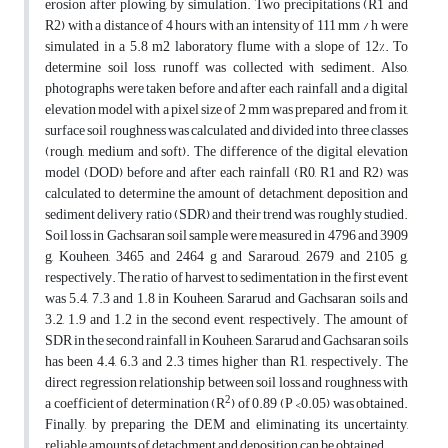
erosion after plowing, by simulation. Two precipitations (R1 and
R2) with a distance of 4 hours with an intensity of 111 mm / h were
simulated in a 5.8 m2 laboratory flume with a slope of 12%. To
determine soil loss, runoff was collected with sediment. Also,
photographs were taken before and after each rainfall and a digital
elevation model with a pixel size of 2 mm was prepared and from it,
surface soil roughness was calculated and divided into three classes
(rough, medium and soft). The difference of the digital elevation
model (DOD) before and after each rainfall (R0, R1 and R2) was
calculated to determine the amount of detachment, deposition and
sediment delivery ratio (SDR) and their trend was roughly studied.
Soil loss in Gachsaran soil sample were measured in 4796 and 3909
g, Kouheen, 3465 and 2464 g and Sararoud, 2679 and 2105 g,
respectively. The ratio of harvest to sedimentation in the first event
was 5.4, 7.3 and 1.8 in Kouheen, Sararud and Gachsaran soils and
3.2, 1.9 and 1.2 in the second event, respectively. The amount of
SDR in the second rainfall in Kouheen, Sararud and Gachsaran soils
has been 4.4, 6.3 and 2.3 times higher than R1, respectively. The
direct regression relationship between soil loss and roughness with
2
a coefficient of determination (R
) of 0.89 (P <0.05) was obtained.
Finally, by preparing the DEM and eliminating its uncertainty,
reliable amounts of detachment and deposition can be obtained.