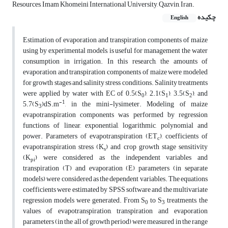
Resources, Imam Khomeini International University, Qazvin, Iran.
چکیده
English
Estimation of evaporation and transpiration components of maize
using by experimental models, is useful for management the water
consumption in irrigation. In this research, the amounts of
evaporation and transpiration components of maize were modeled
for growth stages and salinity stress conditions. Salinity treatments
were applied by water with EC of 0.5(S
), 2.1(S
), 3.5(S
), and
0
1
2
-1
5.7(S
)dS.m
, in the mini-lysimeter. Modeling of maize
3
evapotranspiration components was performed by regression
functions of linear, exponential, logarithmic, polynomial and
power. Parameters of evapotranspiration (ET
), coefficients of
c
evapotranspiration stress (K
) and crop growth stage sensitivity
s
(K
) were considered as the independent variables and
pi
transpiration (T) and evaporation (E) parameters (in separate
models) were considered as the dependent variables. The equations
coefficients were estimated by SPSS software and the multivariate
regression models were generated. From S
to S
treatments, the
0
3
values of evapotranspiration, transpiration and evaporation
parameters (in the all of growth period) were measured in the range