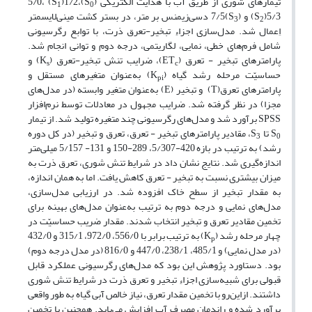
تیمارهای شوری از طریق آب با هدایت الکتریکی (S
)5/0، (S
)1/2،
1
0
)5/3 و (S
(S
)7/5 دسی‌زیمنس بر متر، در بستر کشت مینی‌لایسمتر
3
2
اِعمال شد. مدل‌سازی اجزاءِ تبخیر-تعرق ذرت، با توابع رگرسیونی
شامل فرم‌های خطی، نمایی، لگاریتمی، درجه دوم و توانی انجام شد.
پارامترهای تبخیر - تعرق (ET
)، ضرایب تنش تبخیر-تعرق (K
) و
s
c
حساسیّت مرحله رشد گیاه (K
) به‌عنوان متغیرهای مستقل و
pi
پارامترهای تعرق(T) و تبخیر (E) به‌عنوان متغیر وابسته (در مدل‌های
مجزا) در نظر گرفته شد. ضرایب مجهول در معادلات توسط نرم‌افزار
SPSS برآورد شد و مدل‌های رگرسیونی چند متغیره تولید شد. از تیمار
S
تا S
، مقادیر پارامترهای تبخیر - تعرق، تعرق و تبخیر (در کل دوره
3
0
رشد) به ترتیب در بازه 420-5/307، 289-150 و 131- 5/157 میلی‌متر
اندازه‌گیری شد. نتایج نشان داد در شرایط تنش شوری، تعرق ذرت به
میزان بیشتری نسبت به تبخیر - تعرق کاهش یافت. اما به همان اندازه،
به مقدار تبخیر از سطح خاک افزوده شد. در ارزیابی مدل‌سازی‌،
مدل‌های نمایی و درجه دوم به ترتیب به‌عنوان مدل‌های بهینه برای
تخمین مقادیر تعرق و تبخیر انتخاب شدند. مقدار ضریب حساسیّت در
چهار مرحله رشد (K
) به ترتیب برابر با 556/0، 972/0، 315/1 و 432/0
p
(در مدل نمایی) و 485/1، 238/1، 447/0 و 816/0 (در مدل درجه دوم)
بود. دستاورد پژوهش این بود که مدل‌های رگرسیونی عملکرد قابل
قبولی برای شبیه‌سازی اجزاءِ تبخیر و تعرق ذرت در شرایط تنش شوری
داشتند. ازاین‌رو با تخمین مقدار تعرق، نیاز خالص آبی گیاه به طور واقعی
برآورد شده و راندمان مصرف آب افزایش می‌یابد. همچنین با تخمین