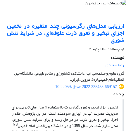
ارزیابی مدل‌های رگرسیونی چند متغیره در تخمین
اجزای تبخیر و تعرق ذرت علوفه‌ای، در شرایط تنش
شوری
نوع مقاله : مقاله پژوهشی
نویسنده
رضا سعیدی
گروه علوم و مهندسی آب، دانشکده کشاورزی و منابع طبیعی، دانشگاه بین
المللی امام خمینی(ره)، قزوین، ایران.
10.22059/ijswr.2022.335453.669157
چکیده
تخمین اجزاءِ تبخیر و تعرق گیاه ذرت با استفاده از مدل‌های تجربی، برای
مدیریت مصرف آب در آبیاری سودمند است. در این پژوهش، مقدار
اجزاءِ تبخیر و تعرق ذرت در مراحل رشد و برای شرایط تنش شوری،
(ره)
مدل‌سازی شد. در سال 1399 و در دانشگاه بین‌المللی امام خمینی
،