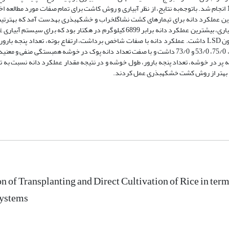
تصادفی در ایستگاه تحقیقات کشاورزی استان گلستان، طی سال­های 1398 و 1399 انجام شد. باتوجه‌به نتایج، از نظر آبیاری و روش کاشت برای تمام صفات مورد
دست آمد و اختلاف معنی‏داری با سایر تیمارها در سطح احتمال پنج درصد آزمون LSD داشت. عملکرد دانه با صفات شاخص برداشت، ارتفاع بوته، تعد
انه پر در خوشه، تعداد پنجه بارور، طول خوشه و در نتیجه مقدار عملکرد دانه نسبت به ت
د بهتر از روش کشت خشکه­بذری عمل کردند.
on of Transplanting and Direct Cultivation of Rice in ter
Systems