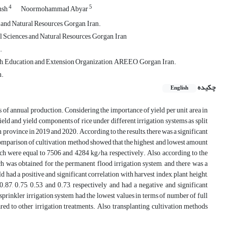
4
5
hsh
Noormohammad Abyar
and Natural Resources, Gorgan, Iran.
 Sciences and Natural Resources, Gorgan, Iran
.
ch, Education and Extension Organization, AREEO, Gorgan, Iran.
n.
چکیده
English
s of annual production. Considering the importance of yield per unit area in
yield and yield components of rice under different irrigation systems as split
province in 2019 and 2020. According to the results, there was a significant
n comparison of cultivation method showed that the highest and lowest amount
ich were equal to 7506 and 4284 kg/ha, respectively. Also, according to the
h was obtained for the permanent flood irrigation system, and there was a
d had a positive and significant correlation with harvest index, plant height,
 0.87, 0.75, 0.53 and 0.73, respectively and had a negative and significant
sprinkler irrigation system had the lowest values in terms of number of full
ared to other irrigation treatments. Also, transplanting cultivation methods