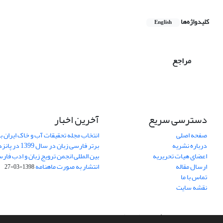
کلیدواژه‌ها
English
مراجع
دسترسی سریع
آخرین اخبار
صفحه اصلی
انتخاب مجله تحقیقات آب و خاک ایران ب
درباره نشریه
برتر فارسی زبان 
اعضای هیات تحریریه
بین المللی انجمن ترویج زبان و ادب فار
ارسال مقاله
انتشار به صورت ماهنامه
1398-03-27
تماس با ما
نقشه سایت
سامانه مدیریت نشریات علمی.
طراحی و پیاده سازی از
سیناوب