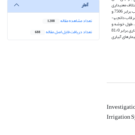
آمار
 مطالعه اختلاف معنی­داری
وجود داشت. نتایج مقایسه میانگین روش کشت نشان داد که بیشترین و کمترین عملکرد دانه برای تیمارهای کشت نشاگل­خراب و خشکه­بذری به­دست آمد که به­ترتیب برابر 7506 و
4284 کیلوگرم در هکتار بود. همچنین باتوجه‌به نتایج مقایسه میانگین روش آبیاری، بیشترین عملکرد دانه برابر 6899 کیلوگرم در هکتار بود که برای سیستم آبیاری غرقاب دائم به­
تعداد مشاهده مقاله
1,288
اد پنجه بارور، طول خوشه و
تعداد دانه پر در خوشه همبستگی مثبت و معنی­داری به­ترتیب برابر 89/0، 87/0، 75/0، 53/0 و 73/0 داشت و با صفت تعداد دانه پوک در خوشه همبستگی منفی و معنی­داری برابر 81/0
تعداد دریافت فایل اصل مقاله
688
یمارهای آبیاری
Investigati
Irrigation 