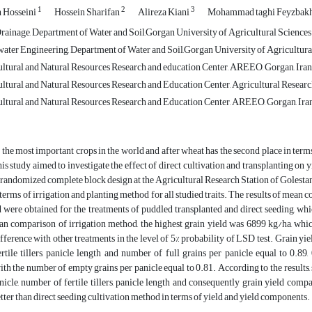
1
2
3
 Hosseini
Hossein Sharifan
Alireza Kiani
Mohammad taghi Feyzbak
Drainage, Department of Water and Soil,Gorgan University of Agricultural Sciences 
ater Engineering, Department of Water and Soil,Gorgan University of Agricultural
ltural and Natural Resources Research and education Center, AREEO, Gorgan, Iran
ltural and Natural Resources Research and Education Center, Agricultural Resear
ltural and Natural Resources Research and Education Center, AREEO, Gorgan, Ira
f the most important crops in the world and after wheat has the second place in term
this study aimed to investigate the effect of direct cultivation and transplanting on 
 randomized complete block design at the Agricultural Research Station of Golestan 
 terms of irrigation and planting method for all studied traits. The results of mea
d were obtained for the treatments of puddled transplanted and direct seeding, wh
an comparison of irrigation method, the highest grain yield was 6899 kg/ha, whic
ifference with other treatments in the level of 5% probability of LSD test. Grain yiel
tile tillers, panicle length and number of full grains per panicle equal to 0.89,
ith the number of empty grains per panicle equal to 0.81. According to the results, 
nicle, number of fertile tillers, panicle length and consequently grain yield comp
ter than direct seeding cultivation method in terms of yield and yield components.