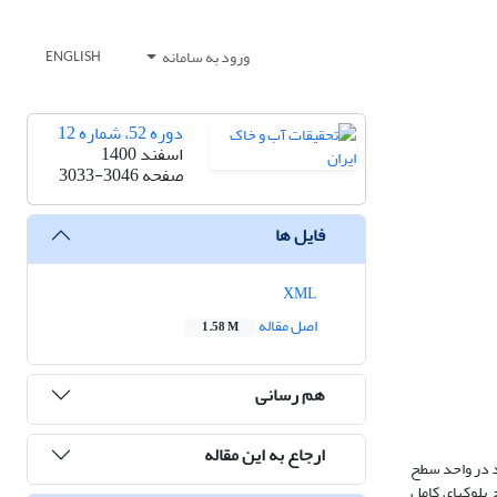
ورود به سامانه
ENGLISH
دوره 52، شماره 12
اسفند 1400
صفحه
3033-3046
فایل ها
XML
اصل مقاله
1.58 M
هم رسانی
ارجاع به این مقاله
د در واحد سطح
بلوک­های کامل