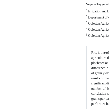
Seyede Tayyebeh
1
Irrigation and 
2
Department of w
3
Golestan Agricu
4
Golestan Agricu
5
Golestan Agricu
Rice is one o
agriculture, 
plot based on
difference in
of grain yiel
results of me
significant d
number of fer
correlation w
grains per pa
performed bet