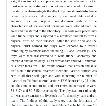
a significant impact on soil protection against wind erosion. But in
most wind erosion studies, it has not been considered. The aim of
this study was to investigate the effect of physical crust disturbance
caused by livestock traffic on soil crusted erodibility and dust
emission. For this purpose, three dominant soils with the
characteristic of surface crust formation were selected from the
areas and transferred to the laboratory. The soils were placed into
wind tunnel trays and subjected to a simulated rainfall to form a
physical crust on their surfaces. After the soils dried and the
physical crust formed, the trays were exposed to different
trampling by livestock's hoof including 1, 2 and 5 crossings. The
trays were then transferred to a wind tunnel laboratory and
threshold friction velocity (TFV), erosion rate and PM10 emission
flux were measured. The results showed that erosion and dust
diffusion in the control treatment (without livestock traffic) was
zero in all three soil types and with increasing the number of
livestock traffic from one to five times TFV decreased by 25 to 49%,
and the amount soil erosion and dust emission increased between
54-317% and 80-545%, respectively. The physical crust of sandy
soil was more sensitive to livestock traffic than clay loam and silt
loam. The findings of this study show that the formation of
physical crust in this area is a desirable and valuable feature for