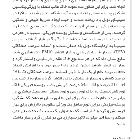
انجام شد. برای این منظور سه نمونه خاک غالب منطقه با ویژگی پتانسیل
تشکیل پوسته سطحی انتخاب و به آزمایشگاه منتقل شدند. خاک­ها در
سینی­های تونل باد ریخته شدند و جهت ایجاد شرایط طبیعی و تشکیل
پوسته فیزیکی در سطح آن­ها تحت یک بارندگی شبیه­سازی شده قرار
گرفتند. پس از خشک­شدن و تشکیل پوسته فیزیکی، سینی­ها در معرض
تردد چند دام سبک با تعداد دفعات 1 ، 2 و 5 بار قرار گرفتند. سپس
سینی­ها به آزمایشگاه تونل باد منتقل شدند و آستانه سرعت اصطکاکی
(TFV)، مقدار فرسایش بادی و شار انتشار PM10 اندازه­گیری شد.
نتایج نشان داد که در هر سه نوع خاک مقدار فرسایش و انتشار گرد و
غبار در تیمار شاهد (بدون تردد دام) صفر بود و با افزایش تعداد
دفعات تردد دام از یک بار تا 5 بار آستانه سرعت اصطکاکی 25 تا 49
درصد کاهش، و مقدار فرسایش خاک و انتشار گرد و غبار به ترتیب بین
54 -317 درصد و 80 - 545 درصد افزایش یافت. پوسته فیزیکی خاک
لوم شنی نسبت به خاک لوم رسی و لوم سیلتی حساسیت بیشتری در
برابر تردد دام داشت. یافته­های این تحقیق نشان می­دهد که تشکیل
پوسته فیزیکی در این نوع مناطق یک ویژگی مطلوب و با ارزش برای مهار
فرسایش و گرد و غبار است که به عنوان یک تثبیت کننده طبیعی عمل
می­کند و حفظ آنها می­تواند تاثیر بسیار زیادی در کنترل گرد و غبار داشته
باشد.
کلیدواژه‌ها