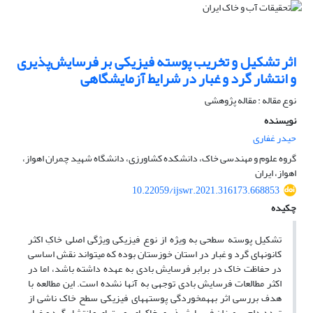
اثر تشکیل و تخریب پوسته فیزیکی بر فرسایش‌پذیری
و انتشار گرد و غبار در شرایط آزمایشگاهی
نوع مقاله : مقاله پژوهشی
نویسنده
حیدر غفاری
گروه علوم و مهندسی خاک، دانشکده کشاورزی، دانشگاه شهید چمران اهواز،
اهواز، ایران
10.22059/ijswr.2021.316173.668853
چکیده
تشکیل پوسته سطحی به ویژه از نوع فیزیکی ویژگی اصلی خاکِ­ اکثر
کانون­های گرد و غبار در استان خوزستان بوده که می­تواند نقش اساسی
در حفاظت خاک در برابر فرسایش بادی به عهده داشته باشد، اما در
اکثر مطالعات فرسایش بادی توجهی به آن­ها نشده است. این مطالعه با
هدف بررسی اثر به­هم­خوردگی پوسته­های فیزیکی سطح خاک ناشی از
تردد دام بر میزان فرسایش­پذیری خاک­های پوسته­ای و انتشار گرد و غبار