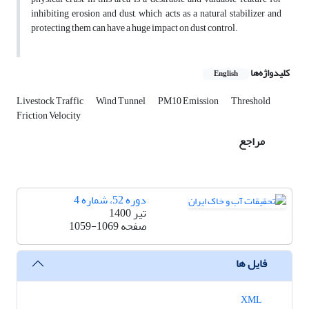
inhibiting erosion and dust, which acts as a natural stabilizer and
protecting them can have a huge impact on dust control.
کلیدواژه‌ها
English
Livestock Traffic
Wind Tunnel
PM10 Emission
Threshold
Friction Velocity
مراجع
دوره 52، شماره 4
تیر 1400
صفحه
1059-1069
فایل ها
XML