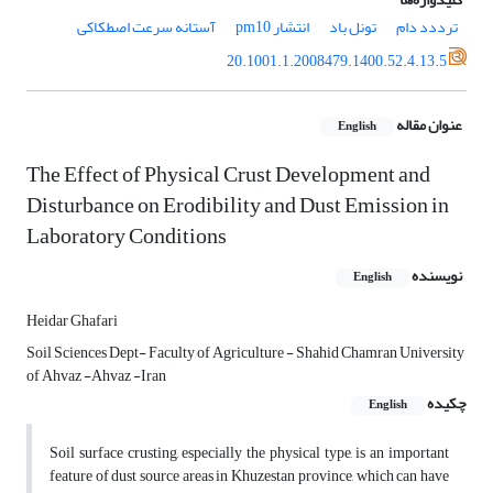
ترددد دام
تونل باد
انتشار pm10
آستانه سرعت اصطکاکی
20.1001.1.2008479.1400.52.4.13.5
عنوان مقاله
English
The Effect of Physical Crust Development and
Disturbance on Erodibility and Dust Emission in
Laboratory Conditions
نویسنده
English
Heidar Ghafari
Soil Sciences Dept- Faculty of Agriculture - Shahid Chamran University
of Ahvaz -Ahvaz -Iran
چکیده
English
Soil surface crusting, especially the physical type, is an important
feature of dust source areas in Khuzestan province, which can have