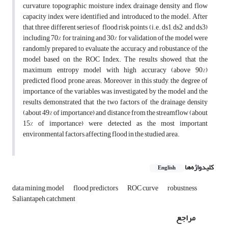
curvature, topographic moisture index, drainage density and flow
capacity index were identified and introduced to the model. After
that, three different series of flood risk points (i.e. ds1, ds2, and ds3)
including 70% for training and 30% for validation of the model were
randomly prepared to evaluate the accuracy and robustance of the
model based on the ROC Index. The results showed that the
maximum entropy model with high accuracy (above 90%)
predicted flood prone areas. Moreover, in this study, the degree of
importance of the variables was investigated by the model and the
results demonstrated that the two factors of the drainage density
(about 49% of importance) and distance from the streamflow (about
15% of importance) were detected as the most important
environmental factors affecting flood in the studied area.
کلیدواژه‌ها
English
data mining model
flood predictors
ROC curve
robustness
Saliantapeh catchment
مراجع