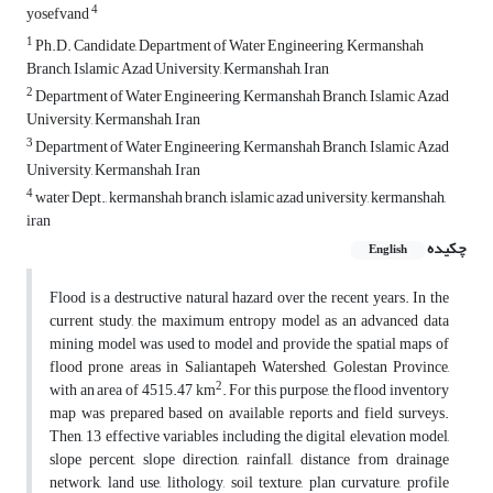
4
yosefvand
1
Ph.D. Candidate, Department of Water Engineering, Kermanshah
Branch, Islamic Azad University, Kermanshah, Iran
2
Department of Water Engineering, Kermanshah Branch, Islamic Azad
University, Kermanshah, Iran
3
Department of Water Engineering, Kermanshah Branch, Islamic Azad
University, Kermanshah, Iran
4
water Dept., kermanshah branch, islamic azad university, kermanshah,
iran
چکیده
English
Flood is a destructive natural hazard over the recent years. In the
current study, the maximum entropy model as an advanced data
mining model was used to model and provide the spatial maps of
flood prone areas in Saliantapeh Watershed, Golestan Province,
2
with an area of 4515.47 km
. For this purpose, the flood inventory
map was prepared based on available reports and field surveys.
Then, 13 effective variables including the digital elevation model,
slope percent, slope direction, rainfall, distance from drainage
network, land use, lithology, soil texture, plan curvature, profile