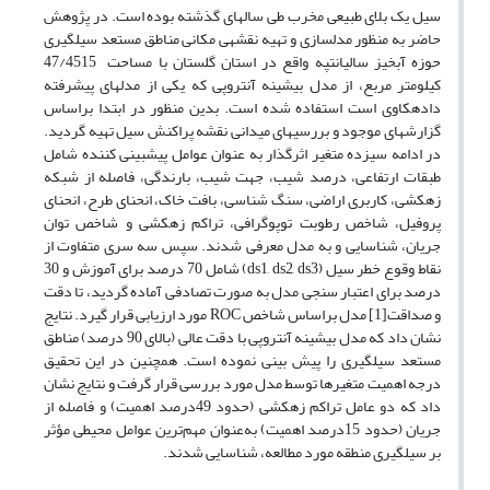
سیل یک بلای طبیعی مخرب طی سال­های گذشته بوده است. در پژوهش
حاضر به منظور مدل­سازی و تهیه نقشه­ی مکانی مناطق مستعد سیل­گیری
حوزه آبخیز سالیان­تپه واقع در استان گلستان با مساحت 47/4515
کیلومتر مربع، از مدل بیشینه آنتروپی که یکی از مدل­های پیشرفته
داده­کاوی است استفاده شده است. بدین منظور در ابتدا براساس
گزارش­های موجود و بررسی­های میدانی نقشه پراکنش سیل تهیه گردید.
در ادامه سیزده متغیر اثرگذار به عنوان عوامل پیش­بینی کننده شامل
طبقات ارتفاعی، درصد شیب، جهت شیب، بارندگی، فاصله از شبکه
زهکشی، کاربری اراضی، سنگ شناسی، بافت خاک، انحنای طرح، انحنای
پروفیل، شاخص رطوبت توپوگرافی، تراکم زهکشی و شاخص توان
جریان، شناسایی و به مدل معرفی شدند. سپس سه سری متفاوت از
نقاط وقوع خطر سیل (ds1, ds2, ds3) شامل 70 درصد برای آموزش و 30
درصد برای اعتبار سنجی مدل به صورت تصادفی آماده گردید، تا دقت
و صداقت[1] مدل براساس شاخص ROC مورد ارزیابی قرار گیرد. نتایج
نشان داد که مدل بیشینه آنتروپی با دقت عالی (بالای 90 درصد) مناطق
مستعد سیل­گیری را پیش بینی نموده است. همچنین در این تحقیق
درجه اهمیت متغیر­ها توسط مدل مورد بررسی قرار گرفت و نتایج نشان
داد که دو عامل تراکم زهکشی (حدود 49درصد اهمیت) و فاصله از
جریان (حدود 15درصد اهمیت) به‌عنوان مهم‌ترین عوامل محیطی مؤثر
بر سیل­گیری منطقه مورد مطالعه، شناسایی شدند.