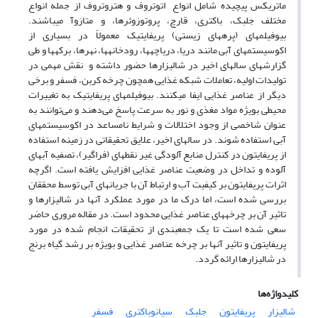
ماتریکس پیچیده شامل انواع اتوتروف و هتروتروف از جمله انواع
مختلف جلبک، باکتری، قارچ، پروتوزوئرها، و متازوآ می‏باشند.
بیوفیلم‏های (پره‏های زیستی) پریفایتیک معمولاً در بسیاری از
اکوسیستم‏های آبی مانند دریا، دریاچه‏ها، رودخانه‎ها، نهرها، برکه‏ها و طی
گزارش‏های سال‏های اخیر در شالیزارها حضور داشته و نقش مهمی در
تولیدات اولیه، تعاملات شبکه غذایی همچون چرخه کربن، فسفر و برخی
دیگر از عناصر غذایی ایفا می‎کنند. بیوفیلم‏های پریفایتیک به تغییرات
محیطی بویژه مواد مغذی و نور به سرعت پاسخ می‌دهند و می‌توانند به
عنوان شاخصی از وجود اختلالات و شرایط نامساعد در اکوسیستم‎های
آبی استفاده شوند. در سال‏های اخیر، علایق تحقیقاتی در زمینه استفاده
از پریفایتون در کنترل منابع آلودگی غیر نقطه‎ای (فراگیر)، تصفیه آب‎های
آلوده و تداخل در وضعیت عناصر غذایی افزایش یافته است. اگرچه
اثرات پریفایتون بر کیفیت آب و ارتباط آن با جریان‏های آبی توسط محققان
بررسی شده است، اما درک ما در مورد عملکرد آن‏ها در شالیزارها و
تاثیر آن بر چرخه‎های عناصر غذایی محدود است. در مقاله مروری حاضر
سعی شده است تا یک جمع‏بندی از تحقیقات انجام شده در مورد
پریفایتون و تاثیر آن‏ها بر چرخه عناصر غذایی و بویژه بر رشد گیاه برنج
در شالیزارها ارائه گردد.
کلیدواژه‌ها
شالیزار
پریفایتون
جلبک
سیانوباکتری
فسفر