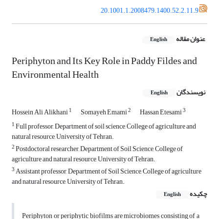
20.1001.1.2008479.1400.52.2.11.9
عنوان مقاله
English
Periphyton and Its Key Role in Paddy Fildes and
Environmental Health
نویسندگان
English
1
2
3
Hossein Ali Alikhani
Somayeh Emami
Hassan Etesami
1
Full professor, Department of soil science, College of agriculture and
natural resource, University of Tehran.
2
Postdoctoral researcher, Department of Soil Science, College of
agriculture and natural resource, University of Tehran.
3
Assistant professor, Department of Soil Science, College of agriculture
and natural resource, University of Tehran.
چکیده
English
Periphyton or periphytic biofilms are microbiomes consisting of a