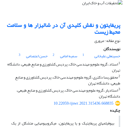
پریفایتون و نقش کلیدی آن در شالیزار ها و سلامت
محیط زیست
نوع مقاله : مروری
نویسندگان
3
2
1
حسینعلی علیخانی
سمیه امامی
حسن اعتصامی
1
استاد، گروه علوم و مهندسی خاک، پردیس کشاورزی و منابع طبیعی، دانشگاه
تهران
2
محقق پسا دکتری، گروه علوم و مهندسی خاک، پردیس کشاورزی و منابع
طبیعی، دانشگاه تهران
3
استادیار، گروه علوم و مهندسی خاک، پردیس کشاورزی و منابع طبیعی،
دانشگاه تهران
10.22059/ijswr.2021.315436.668835
چکیده
بیوفیلم‏های پریفایتیک و یا پریفایتون، میکروبیوم‏هایی متشکل از یک