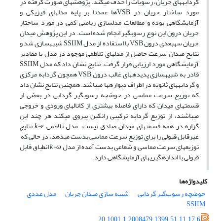
گردابه­های جریان، رسوبات را حذف می­کند. پژوهش­های صورت گرفته در
مورد ساختار جریان در VSBها عمدتا بر پایه مدل­های فیزیکی و
آزمایشگاهی بوده و مطالعات مدلسازی ریاضی کمی در مورد ساختار
جریان درون این نوع رسوب­گیر انجام شده است. در این پژوهش میدان
جریان سه­بعدی درون VSB با استفاده از مدل SSIIM شبیه­سازی شد و
نتایج میدان سرعت حاصل از مدل­های تلاطمی موجود در مدل با مقادیر
آزمایشگاهی مورد ارزیابی قرار گرفت. نتایج نشان داد که مدل SSIIM
قادر به شبیه­سازی پدیده­های غالب درون VSB همچون گردابه مرکزی
و گردابه­های ثانویه در اطراف دیواره­ها می­باشد. همچنین نتایج نشان داد
که توزیع سرعت مماسی در حوضچه رسوب­گیر گردابی در بعضی از
قسمت­های میدان که دارای فاصله بیشتری از کانال­های ورودی و خروجی
می­باشند، از توزیع گردابه ترکیبی رانکین پیروی می­کند هر چند این
گزاره در همه قسمت­های میدان صادق نیست. مدل تلاطمی
k-ε
نتایج
غیرقابل قبولی را برای توزیع سرعت مماسی بدست می­دهد، در حالی که
توزیع­های سرعت مماسی و شعاعی بدست آمده از مدل
k-ω
انطباق قابل
قبولی با اندازه­گیری­های آزمایشگاهی دارد.
کلیدواژه‌ها
حوضچه رسوب‌گیر گردابی
شبیه سازی میدان جریان
مدل عددی
SSIIM
20.1001.1.2008479.1399.51.11.17.6