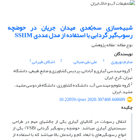
شبیه‌سازی سه‌بُعدی میدان جریان در حوضچه‌
رسوب‌گیر گردابی با استفاده از مدل عددی SSIIM
نوع مقاله : مقاله پژوهشی
نویسندگان
1
2
1
صارم نوروزی
علی نقی ضیائی
اشکان طهرانی
1
گروه مهندسی آبیاری و آبادانی، پردیس کشاورزی و منابع طبیعی، دانشگاه
تهران، کرج، ایران
2
گروه علوم و مهندسی آب، دانشکده کشاورزی، دانشگاه فردوسی مشهد،
مشهد، ایران
10.22059/ijswr.2020.307468.668689
چکیده
انتقال رسوبات در کانال­های آبیاری یکی از چالش­های مهم در طراحی
سیستم­های آبیاری می­باشد. حوضچه رسوب­گیر گردابی (VSB) یکی از
انواع رسوب­گیرهای با ابعاد کم و راندمان بالا می­باشد که با استفاده از