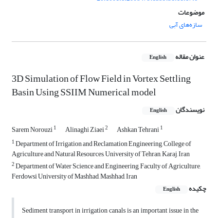
موضوعات
سازه‌های آبی
عنوان مقاله
English
3D Simulation of Flow Field in Vortex Settling
Basin Using SSIIM Numerical model
نویسندگان
English
1
2
1
Sarem Norouzi
Alinaghi Ziaei
Ashkan Tehrani
1
Department of Irrigation and Reclamation Engineering, College of
Agriculture and Natural Resources, University of Tehran, Karaj, Iran
2
Department of Water Science and Engineering, Faculty of Agriculture,
Ferdowsi University of Mashhad, Mashhad, Iran
چکیده
English
Sediment transport in irrigation canals is an important issue in the