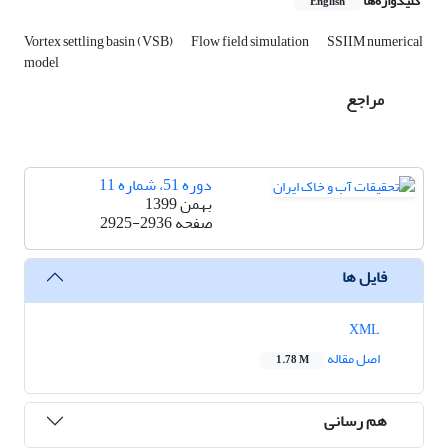
کلیدواژه‌ها
English
Vortex settling basin (VSB)
Flow field simulation
SSIIM numerical
model
مراجع
دوره 51، شماره 11
بهمن 1399
صفحه
2925-2936
فایل ها
XML
اصل مقاله
1.78 M
هم رسانی