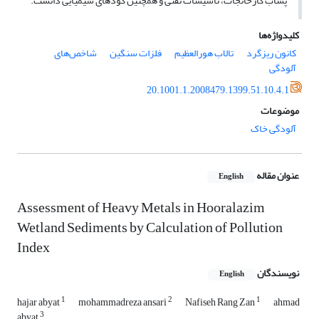
پساب کارخانجات، تأسیسات نفتی و همچنین کودهای شیمیایی دانست.
کلیدواژه‌ها
کانون ریزگرد
تالاب هورالعظیم
فلزات سنگین
شاخص‌های
آلودگی
20.1001.1.2008479.1399.51.10.4.1
موضوعات
آلودگی خاک
عنوان مقاله
English
Assessment of Heavy Metals in Hooralazim
Wetland Sediments by Calculation of Pollution
Index
نویسندگان
English
1
2
1
hajar abyat
mohammadreza ansari
Nafiseh Rang Zan
ahmad
3
abyat