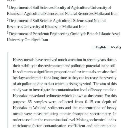
1
Department of Soil Sciences, Faculty of Agriculture, University of
Khuzestan Agricultural Sciences and Natural Resources, Mollasani, Iran.
2
Department of Soil Science, Agricultural Sciences and Natural
Resources University of Khuzestan, Mollasani, Iran.
3
Department of Petroleum Engineering, Omidiyeh Branch, Islamic Azad
University, Omidiyeh, Iran.
چکیده
English
Heavy metals have received much attention in recent years due to
their stability in the environment and pollution potential in the soil.
In sediments, a significant proportion of toxic metals are absorbed
by clays and remain for a long time, so they can increase the severity
of air pollution due to dust which is rising by wind. The aim of this
study was to investigate the contamination level of heavy metals in
Hooralazim wetland sediments which known as dust zone. For this
purpose, 65 samples were collected from 0-15 cm depth of
Hooralazim Wetland sediments and the concentration of heavy
metals were measured using atomic absorption spectrometry. In
order to evalute the contamination level, Molar geochemical index,
enrichment factor, contamination coefficient and contamination