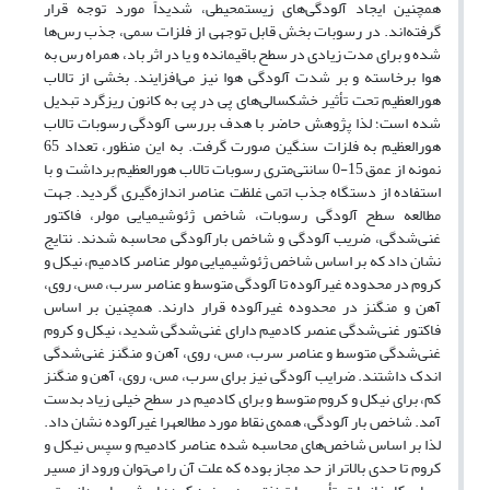
همچنین ایجاد آلودگی
های زیستمحیطی، شدیداً مورد توجه قرار
گرفته
اند. در رسوبات بخش قابل توجهی از فلزات سمی، جذب رس
ها
شده و برای مدت زیادی در سطح باقیمانده و یا در اثر باد، همراه رس به
هوا برخاسته و بر شدت آلودگی هوا نیز می
افزایند. بخشی از تالاب
هورالعظیم تحت تأثیر خشکسالی‌های پی در پی به کانون ریزگرد تبدیل
شده است؛ لذا پژوهش حاضر با هدف بررسی آلودگی رسوبات تالاب
هورالعظیم به فلزات سنگین صورت گرفت. به این منظور، تعداد 65
نمونه از عمق 15-0 سانتی
متری رسوبات تالاب هورالعظیم برداشت و با
استفاده از دستگاه جذب اتمی غلظت عناصر اندازه
گیری گردید. جهت
مطالعه سطح آلودگی رسوبات، شاخص ژئوشیمیایی مولر، فاکتور
غنی
شدگی، ضریب آلودگی و شاخص بارآلودگی محاسبه شدند. نتایج
نشان داد که بر اساس شاخص ژئوشیمیایی مولر عناصر کادمیم، نیکل و
کروم در محدوده غیرآلوده تا آلودگی متوسط و عناصر سرب، مس، روی،
آهن و منگنز در محدوده غیرآلوده قرار دارند. همچنین بر اساس
فاکتور غنی‌شدگی عنصر کادمیم دارای غنی‌شدگی شدید، نیکل و کروم
غنی‌شدگی متوسط و عناصر سرب، مس، روی، آهن و منگنز غنی‌شدگی
اندک داشتند. ضرایب آلودگی نیز برای سرب، مس، روی، آهن و منگنز
کم، برای نیکل و کروم متوسط و برای کادمیم در سطح خیلی زیاد بدست
آمد. شاخص بار آلودگی، همه‌ی نقاط مورد مطالعهرا غیرآلوده نشان داد.
لذا بر اساس شاخص‌های محاسبه شده عناصر کادمیم و سپس نیکل و
کروم تا حدی بالاتر از حد مجاز بوده که علت آن را می‌توان ورود از مسیر