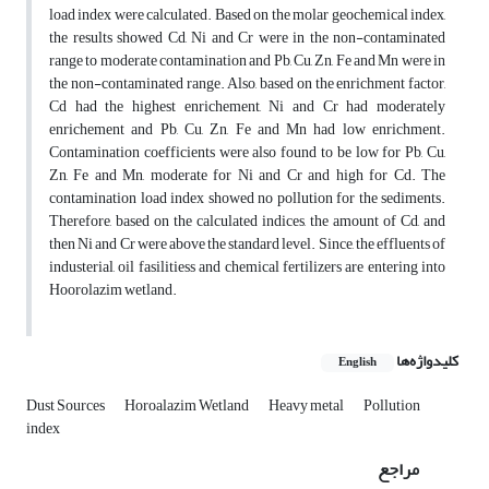
load index were calculated. Based on the molar geochemical index,
the results showed Cd, Ni and Cr were in the non-contaminated
range to moderate contamination and Pb, Cu, Zn, Fe and Mn were in
the non-contaminated range. Also, based on the enrichment factor,
Cd had the highest enrichement, Ni and Cr had moderately
enrichement and Pb, Cu, Zn, Fe and Mn had low enrichment.
Contamination coefficients were also found to be low for Pb, Cu,
Zn, Fe and Mn, moderate for Ni and Cr and high for Cd. The
contamination load index showed no pollution for the sediments.
Therefore, based on the calculated indices, the amount of Cd, and
then Ni and Cr were above the standard level. Since, the effluents of
industerial, oil fasilitiess and chemical fertilizers are entering into
Hoorolazim wetland.
کلیدواژه‌ها
English
Dust Sources
Horoalazim Wetland
Heavy metal
Pollution
index
مراجع