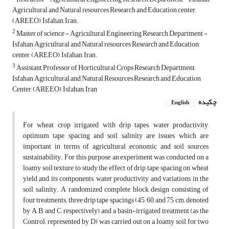
Agricultural and Natural resources Research and Education center,
(AREEO), Isfahan, Iran.
2
Master of science - Agricultural Engineering Research Department -
Isfahan Agricultural and Natural resources Research and Education
center, (AREEO), Isfahan, Iran.
3
Assistant Professor of Horticultural Crops Research Department,
Isfahan Agricultural and Natural Resources Research and Education
Center, (AREEO), Isfahan, Iran
چکیده
English
For wheat crop irrigated with drip tapes, water productivity,
optimum tape spacing and soil salinity are issues which are
important in terms of agricultural economic and soil sources
sustainability. For this purpose, an experiment was conducted on a
loamy soil texture to study the effect of drip tape spacing on wheat
yield and its components, water productivity and variations in the
soil salinity. A randomized complete block design consisting of
four treatments; three drip tape spacings (45, 60, and 75 cm; denoted
by A, B, and C, respectively), and a basin-irrigated treatment (as the
Control; represented by D) was carried out on a loamy soil for two