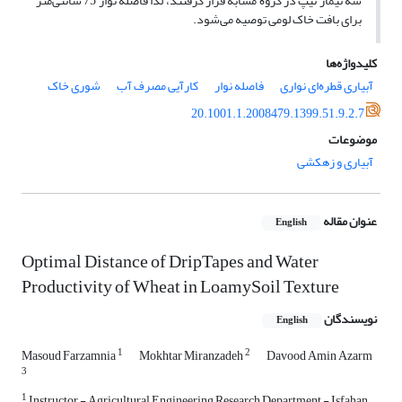
سه تیمار تیپ در گروه مشابه قرار گرفتند، لذا فاصله نوار 75 سانتی‌متر
برای بافت خاک لومی توصیه می‌شود.
کلیدواژه‌ها
آبیاری قطره‌ای نواری
فاصله نوار
کارآیی مصرف آب
شوری خاک
20.1001.1.2008479.1399.51.9.2.7
موضوعات
آبیاری و زهکشی
عنوان مقاله
English
Optimal Distance of DripTapes and Water
Productivity of Wheat in LoamySoil Texture
نویسندگان
English
1
2
Masoud Farzamnia
Mokhtar Miranzadeh
Davood Amin Azarm
3
1
Instructor - Agricultural Engineering Research Department - Isfahan