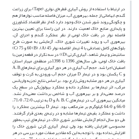
در ارتباط با استفاده از روش آبیاری قطره‌ای نواری (Tape) برای زراعت
گندم، ابهاماتی از جمله، بهرهوری آب، میزان فاصله مناسب نوارها از هم
و چگونگی روند شور شدن خاک وجود دارد که از نظر اقتصاد کشاورزی
و پایداری منابع خاک اهمیت دارند. در این راستا برای تعیین بهترین
فاصله نوار در بافت خاک لومی از نظر عملکرد گندم و اجزای آن،
بهرهوری آب و روند تغییرات شوری خاک، آزمایشی به صورت طرح
بلو‌ک‌های کامل تصادفی با 4 تیمار (فاصله نوار 45 (A)، 60 (B) و 75 (C)
سانتیمتر و تیمار شاهد، آبیاری کرتی (D)) در سه تکرار در قطعه زمین با
بافت خاک لومی، طی سال‌های 1396 تا 1398در منطقه‌ی مهیار استان
اصفهان اجرا شد. حجم آب آبیاری در هر دور آبیاری برای تیمارهای A، B
و C یکسان بود و در تیمار D میزان حجم آب ورودی به کرت و توقف
آبیاری در هر دور مشابه روش زارع بود. بر اساس نتایج تجزیه واریانس
مرکب، اثر تیمارها بر عملکرد دانه و عملکرد بیولوژیکی در سطح یک
درصد معنی‌دار و بر بهرهوری آب و شاخص برداشت معنی‌دار نشد.
میانگین بهرهوری آب در تیمارهای A، B، C و D به ترتیب 72/0، 71/0،
66/0 و 64/0 کیلوگرم بر مترمکعب بود. تیمار D بیشترین عملکرد را
داشت و عملکرد بقیه‌ی تیمارها مشابه و در رتبه‌ی بعدی قرار گرفتند.
طی دو سال انجام آزمایش مقادیر شوری خاک در تیمارهای تیپ به‌طور
محسوسی افزایش یافته بود ولی تیمار آبیاری کرتی شوری خاک را
افزایش نداده بود. با توجه به این که مقادیر صفات مورد بررسی در هر