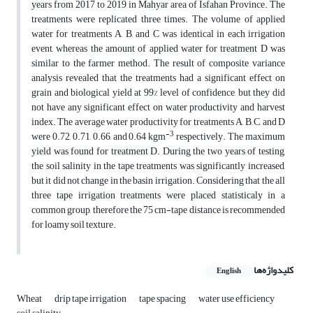
years from 2017 to 2019 in Mahyar area of Isfahan Province. The
treatments were replicated three times. The volume of applied
water for treatments A, B, and C was identical in each irrigation
event, whereas the amount of applied water for treatment D was
similar to the farmer method. The result of composite variance
analysis revealed that the treatments had a significant effect on
grain and biological yield at 99% level of confidence, but they did
not have any significant effect on water productivity and harvest
index. The average water productivity for treatments A, B, C, and D
-3
were 0.72, 0.71, 0.66, and 0.64 kgm
respectively. The maximum
yield was found for treatment D. During the two years of testing,
the soil salinity in the tape treatments was significantly increased,
but it did not change in the basin irrigation. Considering that the all
three tape irrigation treatments were placed statisticaly in a
common group, therefore the 75 cm-tape distance is recommended
for loamy soil texture.
کلیدواژه‌ها
English
Wheat
drip tape irrigation
tape spacing
water use efficiency