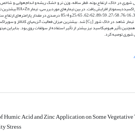
یش شوری در خاک، ارتفاع بوته­، قطر ساقه، وزن تر و خشک ریشه و اندام هوایی و شاخص ک
معنی‌داری کاهش یافت در حالی­که مقدار پرولین و فعالیت آنزیم­های کاتالاز
شاخص­های رشد گیاه چه داشت به‌طوری‌که کاربرد این تیمار باعث افزایش 31/18، 76/16، 27/58، 89/59، 62/62، 25/65 و 85/4 درص
یمار شاهد در خاک شور [C
] شد. بیشترین میزان فعالیت آنزیم­های کاتالاز و سوپراک
1
ش­شوری و استفاده از تیمار [HA+Zn] مشاهده شد و همچنین تأثیر هیومیک­اسید نیز بیشتر از تأثیر استفاده از سولفات روی بود. بنابر
ش شوری توصیه کرد.
of Humic Acid and Zinc Application on Some Vegetative 
ity Stress