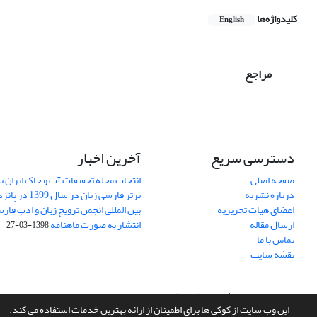
کلیدواژه‌ها
English
مراجع
دسترسی سریع
آخرین اخبار
صفحه اصلی
انتخاب مجله تحقیقات آب و خاک ایران ب
درباره نشریه
برتر فارسی زبان 
اعضای هیات تحریریه
بین المللی انجمن ترویج زبان و ادب فار
ارسال مقاله
انتشار به صورت ماهنامه
1398-03-27
تماس با ما
نقشه سایت
سامانه مدیریت نشریات علمی.
طراحی و پیاده سازی از
سیناوب
این وب سایت از کوکی ها برای اطمینان از ارائه بهترین خدمات استفاده می کند.