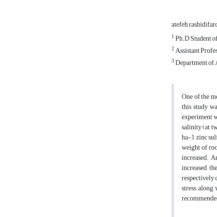
atefeh rashidifar
1
Ph.D Student of 
2
Assistant Profes
3
Department of A
One of the me
this study wa
experiment w
salinity (at 
ha-1 zinc sul
weight of roo
increased. A
increased th
respectively 
stress along
recommended t