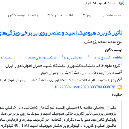
صفحه اصلی
مرور
اطلاعات نشریه
راهنمای نویسندگان
تأثیر کاربرد هیومیک اسید و عنصر روی بر برخی ویژگی‌ه
نوع مقاله : مقاله پژوهشی
نویسندگان
2
1
1
عاطفه رشیدی فرد
مصطفی چرم
مجتبی نوروزی مصیر
حبیب اله
1
گروه علوم خاک، دانشکده کشاورزی، دانشگاه شهید چمران اهواز، اهواز، ایران
2
استادیار گروه خاکشناسی دانشگاه شهید چمران اهواز
3
گروه زراعت و اصلاح نباتات، دانشکده کشاورزی، دانشگاه شهید چمران اهواز، اهواز،
10.22059/ijswr.2020.303784.668638
چکیده
یکی از روش­های مقابله با آسیب­های اکسیداتیو گیاهان کشت‌شده در خاک­های ش
پژوهش بررسی تأثیر کاربرد خاکی هیومیک اسید و سولفات روی بر برخی صفا