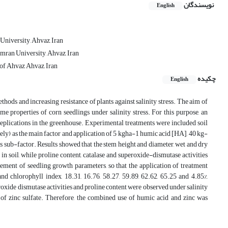
نویسندگان
English
University, Ahvaz, Iran
amran University, Ahvaz, Iran
of Ahvaz Ahvaz, Iran
چکیده
English
hods and increasing resistance of plants against salinity stress. The aim of
ome properties of corn seedlings under salinity stress. For this purpose, an
eplications in the greenhouse. Experimental treatments were included soil
vely) as the main factor and application of 5 kg­ha-1 humic acid [HA], 40 kg­
s sub-factor. Results showed that the stem height and diameter, wet and dry
in soil, while proline content, catalase and superoxide-dismutase activities
ment of seedling growth parameters, so that the application of treatment
d chlorophyll index, 18.31, 16.76, 58.27, 59.89, 62.62, 65.25 and 4.85%,
eroxide dismutase activities and proline content were observed under salinity
 of zinc sulfate. Therefore, the combined use of humic acid and zinc was