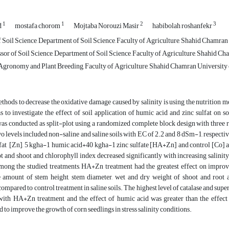
1
1
2
3
d
mostafa chorom
Mojtaba Norouzi Masir
habibolah roshanfekr
Soil Science, Department of Soil Science, Faculty of Agriculture, Shahid Chamran 
sor of Soil Science, Department of Soil Science, Faculty of Agriculture, Shahid Ch
gronomy and Plant Breeding, Faculty of Agriculture, Shahid Chamran University 
thods to decrease the oxidative damage caused by salinity is using the nutrition met
s to investigate the effect of soil application of humic acid and zinc sulfat on s
as conducted as split-plot using a randomized complete block design with three r
two levels included non-saline and saline soils with EC of 2.2 and 8 dSm-1, respecti
fat [Zn], 5 kg­ha-1 humic acid+40 kg­ha-1 zinc sulfate [HA+Zn] and control [Co] a
t and shoot and chlorophyll index decreased significantly with increasing salinity 
mong the studied treatments, HA+Zn treatment had the greatest effect on improve
e amount of stem height, stem diameter, wet and dry weight of shoot and root an
compared to control treatment in saline soils. The highest level of catalase and sup
 with HA+Zn treatment, and the effect of humic acid was greater than the effect
o improve the growth of corn seedlings in stress salinity conditions.