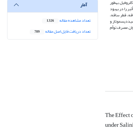
لروفیل ­به­طور
آمار
 و سوپراکسیددیسموتاز افزایش یافت. در بین تیمارهای موردبررسی، تیمار HA+Zn بیشترین تأثیر را در بهبود
دی در مقدار پارامترهای ارتفاع ساقه، قطر ساقه،
تعداد مشاهده مقاله
سیددیسموتاز و
1,326
این می­توان مصرف توأم
تعداد دریافت فایل اصل مقاله
789
The Effect 
under Salin