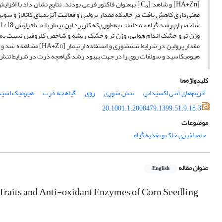
[HA+Zn] و شاهد [C
] به­عنوان فاکتور فرعی بودند. نتایج نشان داد با افزا
o
وزن تر و خشک اندام هوایی، وزن تر و خشک ریشه و شاخص کلروفیل نسبت به ت
مقدار پرولین در شرایط تن
هیومیک­اسید و سولفات روی را در جهت بهبود رشد گیاهچه ذرت در شرایط تن
کلیدواژه‌ها
آنزیم‌های آنتی اکسیدانی
تنش شوری
روی
گیاهچه ذرت
هیومیک اسید
20.1001.1.2008479.1399.51.9.18.3
موضوعات
حاصلخیزی خاک و تغذیه گیاه
عنوان مقاله
English
Traits and Anti-oxidant Enzymes of Corn Seedling