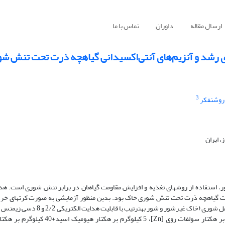
ارسال مقاله
داوران
تماس با ما
ای رشد و آنزیم‌های آنتی‌اکسیدانی گیاهچه ذرت تحت تنش ش
3
 روشنفکر
 ایران
ور، استفاده از روش­های تغذیه و افزایش مقاومت گیاهان در برابر تنش شوری است. هدف
ت گیاهچه ذرت تحت تنش شوری خاک بود. بدین منظور آزمایشی به صورت کرت­های خر
بلوک­های کامل تصادفی با سه تکرار در گلخانه اجرا گردید. تیمارهای آزمایش شامل شوری 
فاکتور اصلی و کاربرد 5 کیلوگرم بر هکتار هیومیک اسید [HA]، 40 کیلوگرم بر هکتار سولفات