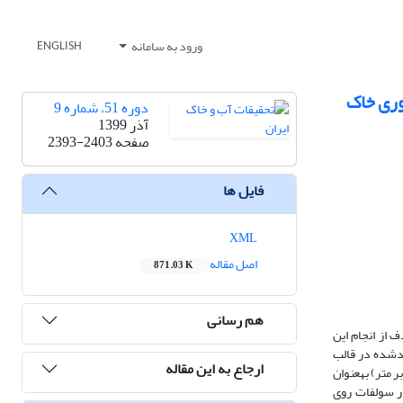
ورود به سامانه
ENGLISH
وری خاک
دوره 51، شماره 9
آذر 1399
صفحه
2393-2403
فایل ها
XML
اصل مقاله
871.03 K
هم رسانی
 از انجام این
دشده در قالب
ارجاع به این مقاله
(خاک غیرشور و شور به­ترتیب با قابلیت هدایت الکتریکی 2/2 و 8 دسی زیمنس بر متر) به­عنوان
 روی [Zn]، 5 کیلوگرم بر هکتار هیومیک اسید+40 کیلوگرم بر هکتار سولفات روی