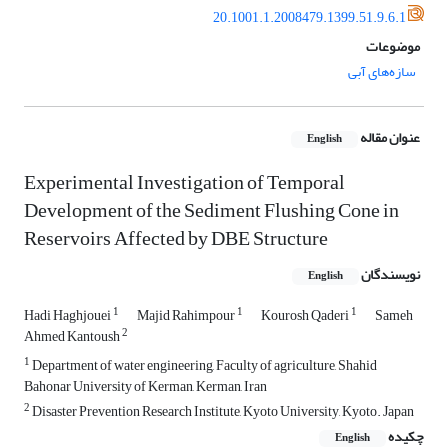
20.1001.1.2008479.1399.51.9.6.1
موضوعات
سازه‌های آبی
عنوان مقاله
English
Experimental Investigation of Temporal
Development of the Sediment Flushing Cone in
Reservoirs Affected by DBE Structure
نویسندگان
English
1
1
1
Hadi Haghjouei
Majid Rahimpour
Kourosh Qaderi
Sameh
2
Ahmed Kantoush
1
Department of water engineering, Faculty of agriculture, Shahid
Bahonar University of Kerman, Kerman, Iran
2
Disaster Prevention Research Institute, Kyoto University, Kyoto. Japan
چکیده
English