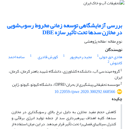
بررسی آزمایشگاهی توسعه زمانی مخروط رسوب‌شویی
در مخازن سدها تحت تأثیر سازه DBE
نوع مقاله : مقاله پژوهشی
نویسندگان
1
1
1
هادی حق جوئی
مجید رحیم پور
کورش قادری
سامه احمد
2
کانتوش
1
گروه مهندسی آب، دانشکده کشاورزی، دانشگاه شهید باهنر کرمان، کرمان،
ایران
2
موسسه تحقیقاتی پیشگیری از بحران (DPRI)، دانشگاه کیوتو، کیوتو، ژاپن
10.22059/ijswr.2020.300292.668566
چکیده
کاهش حجم مفید مخازن به دلیل نرخ بالای رسوب­گذاری در مخازن
سدها، کلیه اهداف بهره­برداری سد از ­جمله تولید انرژی برق­آبی و
کنترل سیلاب­های فصلی را تحت تأثیر قرار می­دهد. در این میان استفاده از