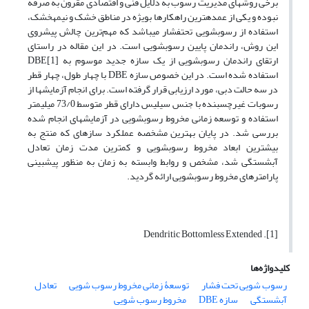
برخی روش­های مدیریت رسوب به دلایل فنی و اقتصادی مقرون به صرفه
نبوده و یکی از عمده­ترین راهکارها بویژه در مناطق خشک و نیمه­خشک،
استفاده از رسوب­شویی تحت­فشار می­باشد که مهم‌ترین چالش پیش­روی
این روش، راندمان پایین رسوب­شویی است. در این مقاله در راستای
ارتقای راندمان رسوب­شویی از یک سازه جدید موسوم به [1]DBE
استفاده شده ­است. در این خصوص سازه DBE با چهار طول، چهار قطر
در سه حالت دبی، مورد ارزیابی قرار گرفته است. برای انجام آزمایش­ها از
رسوبات غیرچسبنده با جنس سیلیس دارای قطر متوسط 73/0 میلی­متر
استفاده و توسعه زمانی مخروط رسوب­شویی در آزمایش­های انجام شده
بررسی شد. در پایان بهترین مشخصه عملکرد سازه­ای که منتج به
بیشترین ابعاد مخروط رسوب­شویی و کمترین مدت زمان تعادل
آبشستگی شد، مشخص و روابط وابسته به زمان به منظور پیش­بینی
پارامترهای مخروط رسوب­شویی ارائه گردید.
[1]. Dendritic Bottomless Extended
کلیدواژه‌ها
رسوب شویی تحت فشار
توسعۀ زمانی مخروط رسوب شویی
تعادل
آبشستگی
سازه DBE
مخروط رسوب شویی