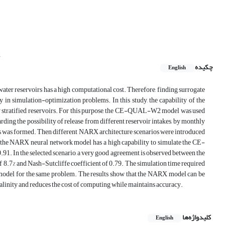
n
چکیده
English
r reservoirs has a high computational cost. Therefore, finding surrogate
y in simulation-optimization problems. In this study, the capability of the
ly stratified reservoirs. For this purpose, the CE-QUAL-W2 model was used
rding the possibility of release from different reservoir intakes, by monthly
ults was formed. Then different NARX architecture scenarios were introduced
hat the NARX neural network model has a high capability to simulate the CE-
.91. In the selected scenario, a very good agreement is observed between the
 of 8.7% and Nash-Sutcliffe coefficient of 0.79. The simulation time required
l model for the same problem. The results show that the NARX model can be
linity and reduces the cost of computing while maintains accuracy.
کلیدواژه‌ها
English