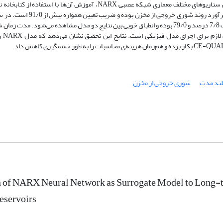
متعددی تعریف و کتابخانه‌ای از نتایج مدل فیزیکی تشکیل شد. سپس با معرفی سناریوهای مختلف معماری شبکه عصبی NARX، آموزش
نتایج حاصل از سناریوهای مختلف بیانگر توانایی بالای شبکه عصبی NARX در
ضریب تعیین 95/0، میانگین درصد خطای مطلق و ضریب نش-ساتکلیف به ترتیب 7/8 درصد و 79/0 بوده و انطباق خوبی بین نتایج دو مدل مشاهده می‌
مدت مخزن گت
لند مدت
شوری خروجی از مخزن
 of NARX Neural Network as Surrogate Model to Long-te
Reservoirs