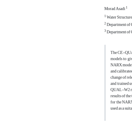
1
Morad Asadi
1
Water Structure
2
Department of C
3
Department of C
The CE-QUAL-
models to giv
NARX model a
and calibrate
change of rel
and trained u
QUAL-W2 model
results of th
for the NARX
used as a sui