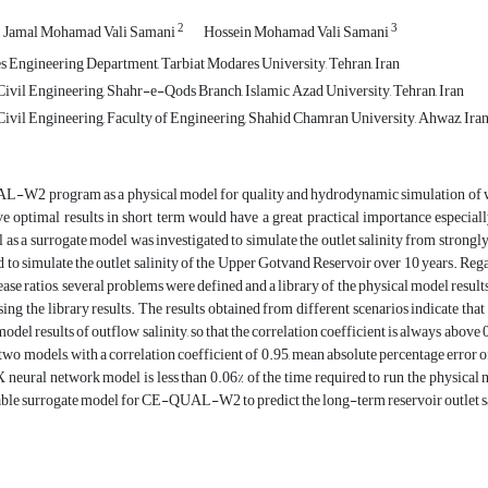
2
3
Jamal Mohamad Vali Samani
Hossein Mohamad Vali Samani
s Engineering Department, Tarbiat Modares University, Tehran, Iran
ivil Engineering, Shahr-e-Qods Branch, Islamic Azad University, Tehran, Iran
ivil Engineering, Faculty of Engineering, Shahid Chamran University, Ahwaz, Ira
W2 program as a physical model for quality and hydrodynamic simulation of wate
e optimal results in short term would have a great practical importance especiall
s a surrogate model was investigated to simulate the outlet salinity from strong
d to simulate the outlet salinity of the Upper Gotvand Reservoir over 10 years. Rega
ease ratios, several problems were defined and a library of the physical model res
sing the library results. The results obtained from different scenarios indicate t
 results of outflow salinity, so that the correlation coefficient is always above 0
e two models, with a correlation coefficient of 0.95, mean absolute percentage error
 neural network model is less than 0.06% of the time required to run the physica
table surrogate model for CE-QUAL-W2 to predict the long-term reservoir outlet sa