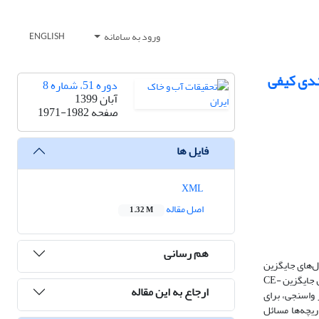
ورود به سامانه
ENGLISH
دوره 51، شماره 8
آبان 1399
صفحه
1971-1982
فایل ها
XML
اصل مقاله
1.32 M
هم رسانی
مدل‌های جایگزین
که نتایج این مدل را با دقت مطلوب و در زمان اندکی برآورد کنند از اهمیت کاربردی بالایی برخوردار است. در این تحقیق قابلیت مدل شبکه عصبی NARX به عنوان مدل جایگزین CE-
ارجاع به این مقاله
زن سد گتوند علیا تهیه و پس از واسنجی، برای
خلیه دریچه‌ها مسائل