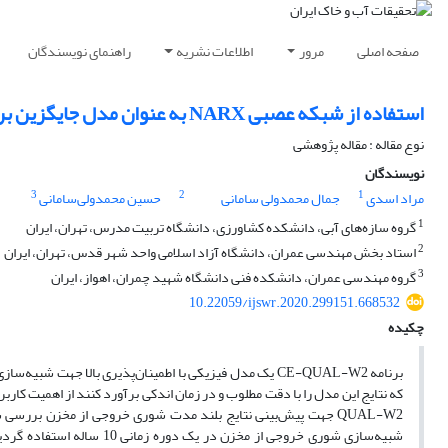
صفحه اصلی
مرور
اطلاعات نشریه
راهنمای نویسندگان
استفاده از شبکه عصبی NARX به عنوان مدل جایگزین برای شبیه‌سازی بلند مدت شوری خروجی از مخازن دارای لایه‌بندی کیفی
نوع مقاله : مقاله پژوهشی
نویسندگان
3
2
1
مراد اسدی
جمال محمدولی سامانی
حسین محمدولی‌سامانی
1
گروه سازه‌های آبی، دانشکده کشاورزی، دانشگاه تربیت مدرس، تهران، ایران
2
استاد بخش مهندسی عمران، دانشگاه آزاد اسلامی واحد شهر قدس، تهران، ایران
3
گروه مهندسی عمران، دانشکده فنی دانشگاه شهید چمران، اهواز، ایران
10.22059/ijswr.2020.299151.668532
چکیده
برنامه CE-QUAL-W2 یک مدل فیزیکی با اطمینان‌پذیری بالا ج
شبیه‌سازی شوری خروجی از مخ