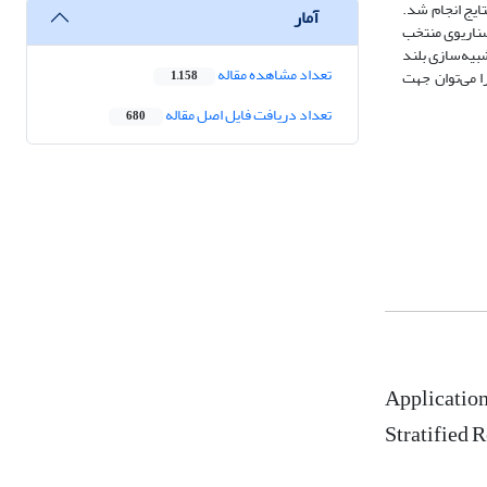
 آن‌ها با استفاده از کتابخانه نتایج انجام شد.
آمار
 برآورد روند شوری خروجی از مخزن بوده و ضریب تعیین همواره بیش از 91/0 است. در سناریوی منتخب
شود. مدت زمان شبیه‌سازی بلند
تعداد مشاهده مقاله
وند با استفاده از مدل شبکه عصبی کم‌تر از 0.06 درصد زمان لازم برای اجرای مدل فیزیکی است. نتایج این تحقیق نشان می‌دهد که مدل NARX را می‌توان جهت
1,158
تعداد دریافت فایل اصل مقاله
680
Application
Stratified 