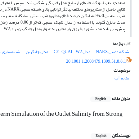
پیش‌بینی بلند مدت شوری خروجی از مخازن به عنوان مدل جایگزین برای CE-QUAL-W2 بکار برده و هم‌زمان هزینه‌ی محاسبات را به طور چشمگیری کاهش داد.
کلیدواژه‌ها
شبکه عصبی NARX
مدل CE-QUAL-W2
مدل جایگزین
شبیه‌سازی ب
20.1001.1.2008479.1399.51.8.8.1
موضوعات
منابع آب
عنوان مقاله
English
rm Simulation of the Outlet Salinity from Strong
نویسندگان
English