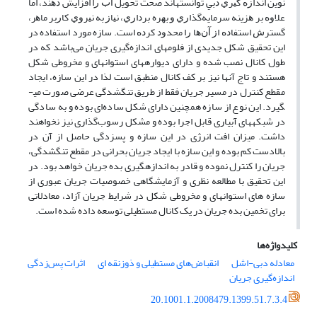
ﻧﻮﻳﻦ ﺍﻧﺪﺍﺯﻩ ﮔﻴﺮﻱ ﺩﺑﻲ توانسته­اند ﺻﺤﺖ ﺗﺤﻮﻳﻞ ﺁﺏ ﺭﺍ ﺍﻓﺰﺍﻳﺶ ﺩﻫﻨد، ﺍﻣﺎ
ﻋﻼﻭﻩ ﺑﺮ ﻫﺰﻳﻨﻪ ﺳﺮﻣﺎیهﮔﺬﺍﺭﻱ ﻭ ﺑﻬﺮه ﺑﺮﺩﺍﺭﻱ، ﻧﻴﺎﺯ ﺑﻪ ﻧﻴﺮﻭﻱ ﮐﺎﺭﺑﺮ ﻣﺎﻫر،
ﮔﺴﺘﺮﺵ ﺍﺳﺘﻔﺎﺩﻩ ﺍﺯ ﺁﻥﻫﺎ ﺭﺍ ﻣﺤﺪﻭﺩ ﮐﺮﺩﻩ ﺍﺳﺖ. سازه مورد استفاده در
این تحقیق شکل جدیدی از فلوم­های اندازه‌گیری جریان می‌‌باشد که در
طول کانال نصب شده و دارای دیواره­های استوانه­ای و مخروطی شکل
هستند و تاج آن­ها نیز بر کف کانال منطبق است لذا در این سازه، ایجاد
مقطع کنترل در مسیر جریان فقط از طریق تنگ­شدگی عرضی صورت می­
گیرد. این نوع از سازه همچنین دارای شکل ساده‌ای بوده و به سادگی
در شبکه­های آبیاری قابل ‌اجرا بوده و مشکل رسوب‌گذاری نیز نخواهند
داشت. میزان افت انرژی در این سازه و پس­زدگی حاصل از آن در
بالادست کم بوده و این سازه با ایجاد جریان بحرانی در مقطع تنگ­شدگی،
جریان را کنترل نموده و قادر به اندازه­گیری بده جریان خواهد بود. در
این تحقیق با مطالعه نظری و آزمایشگاهی خصوصیات جریان عبوری از
سازه های استوانه­ای و مخروطی شکل در شرایط جریان آزاد، معادلاتی
برای تخمین بده جریان در یک کانال مستطیلی توسعه داده شده است.
کلیدواژه‌ها
معادله دبی-اشل
انقباض‌های مستطیلی و ذوزنقه ای
اثرات پس‌زدگی
اندازه‌گیری جریان
20.1001.1.2008479.1399.51.7.3.4