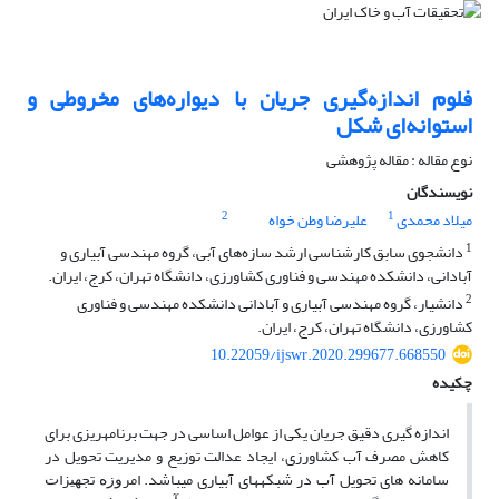
فلوم اندازه‌گیری جریان با دیواره‌های مخروطی و
استوانه‌ای شکل
نوع مقاله : مقاله پژوهشی
نویسندگان
2
1
میلاد محمدی
علیرضا وطن خواه
1
دانشجوی سابق کارشناسی ارشد سازه‌های آبی، گروه مهندسی آبیاری و
آبادانی، دانشکده مهندسی و فناوری کشاورزی، دانشگاه تهران، کرج، ایران.
2
دانشیار، گروه مهندسی آبیاری و آبادانی دانشکده مهندسی و فناوری
کشاورزی، دانشگاه تهران، کرج، ایران.
10.22059/ijswr.2020.299677.668550
چکیده
اندازه گیری دقیق جریان یکی از عوامل اساسی در جهت برنامه­ریزی برای
کاهش مصرف آب کشاورزی، ایجاد عدالت توزیع و مدیریت تحویل در
سامانه های تحویل آب در شبکه­های آبیاری می­باشد. ﺍﻣﺮﻭﺯﻩ ﺗﺠﻬﻴﺰﺍﺕ