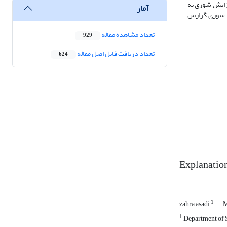
ن داد که جذب آب نسبی با افزایش شوری به
آمار
به شوری گزارش
تعداد مشاهده مقاله
929
تعداد دریافت فایل اصل مقاله
624
Explanation
1
zahra asadi
M
1
Department of So