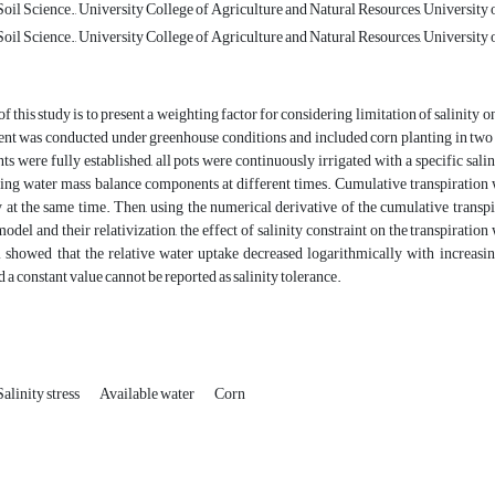
il Science., University College of Agriculture and Natural Resources, University o
il Science., University College of Agriculture and Natural Resources, University o
f this study is to present a weighting factor for considering limitation of salinity 
t was conducted under greenhouse conditions and included corn planting in two soil 
nts were fully established, all pots were continuously irrigated with a specific sal
ing water mass balance components at different times. Cumulative transpiration w
y at the same time. Then, using the numerical derivative of the cumulative transpir
odel and their relativization, the effect of salinity constraint on the transpirati
i showed that the relative water uptake decreased logarithmically with increasing
d a constant value cannot be reported as salinity tolerance.
Salinity stress
Available water
Corn