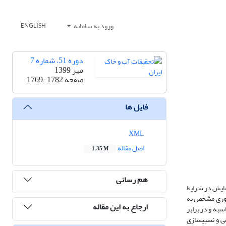
ورود به سامانه
ENGLISH
دوره 51، شماره 7
مهر 1399
صفحه
1769-1782
فایل ها
XML
اصل مقاله
1.35 M
هم رسانی
 (ωsi) برای مفهوم گنجایش جمعی آب خاک (IWC) می‌باشد. این آزمایش در شرایط
لدان‌ها با شوری مشخص به
ارجاع به این مقاله
سبه و در برابر
 و نسبی­سازی