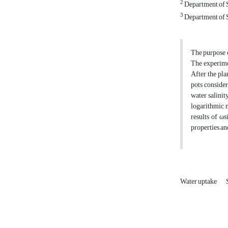
2
Department of So
3
Department of So
The purpose o
The experimen
After the pla
pots consider
water salinit
logarithmic m
results of ωs
properties an
Water uptake