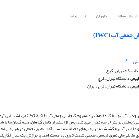
ارسال مقاله
داوران
تماس با ما
عی آب (IWC)
3
خش
انشگاه تهران، کرج
یعی دانشگاه تهران، کرج
ی دانشگاه تهران، کرج ، ایران
هدف از این پژوهش، ارائه یک ضریب وزنی جهت لحاظ­کردن محدودیت شوری در جذب آب توسط گیاه
ه و شامل کشت گیاه ذرت در دو نوع خاک، سه سطح شوری (5/1، 4 و 8 دسی­‌زیمنس بر متر) و سه تکرار می‌باشد. پس از استقرار کامل گیاهان، همه گ
ا و مقادیر آب زهکشی­شده در زمان‌های مختلف به­ دست آمد. تعرق تجمعی در هر زمان محا
نحنی‌های تعرق تجمعی، منحنی شدت تعرق به ­دست آمد. با برازش یک مدل لگاریتمی