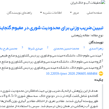
صفحه اصلی
مرور
اطلاعات نشریه
راهنمای نویسندگان
تبیین ضریب وزنی برای محدودیت شوری در مفهوم گنجایش جم
نوع مقاله : مقاله پژوهشی
نویسندگان
3
2
1
زهرا اسدی
محمدحسین محمدی
مهدی شرفا
محسن فرح ب
1
مهندسی علوم خاک، دانشکده مهندسی و فناوری، پردیس کشاورزی و منابع طبیعی د
2
گروه مهندسی علوم خاک، دانشکده مهندسی و فناوری، پردیس کشاورزی و منابع طب
3
گروه مهندسی علوم خاک، دانشکده مهندسی و فناوری، پردیس کشاورزی و منابع طبیع
10.22059/ijswr.2020.296605.668484
چکیده
گلخان
طور پیوسته آبیاری شدند. مقادیر تعرق، از اختلاف مقادیر آبیاری، وزن گلدان‌ه
شوری آب زهکشی در همان زمان ترسیم شد. سپس با استفاده از مشتق عددی م