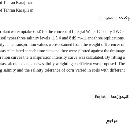
f Tehran, Karaj, Iran
f Tehran, Karaj, Iran
چکیده
English
on plant water uptake (ωsi) for the concept of Integral Water Capacity (IWC).
types, three salinity levels (1.5, 4, and 8 dS m-1), and three replications.
inity. The transpiration values were obtained from the weight differences of
as calculated at each time step and they were plotted against the drainage
ation curves, the transpiration intensity curve was calculated. By fitting a
on was calculated and a new salinity weighting coefficient was proposed. The
 salinity and the salinity tolerance of corn varied in soils with different
کلیدواژه‌ها
English
مراجع