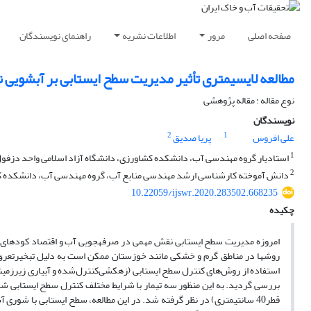
صفحه اصلی
مرور
اطلاعات نشریه
راهنمای نویسندگان
مطالعه لایسیمتری تأثیر مدیریت سطح ایستابی بر آبشویی 
نوع مقاله : مقاله پژوهشی
نویسندگان
2
1
علی افروس
پریا صدیق
1
استادیار گروه مهندسی آب، دانشکده کشاورزی، دانشگاه آزاد اسلامی واحد دزفول،
2
دانش آموخته کارشناسی ارشد مهندسی منابع آب، گروه مهندسی آب، دانشکده کشا
10.22059/ijswr.2020.283502.668235
چکیده
امروزه مدیریت سطح ایستابی نقش مهمی در صرفه­جویی آب و اقتصاد کودهای مغذ
روش­ها در مناطق گرم و خشکی مانند خوزستان ممکن است به دلیل تبخیرتعرق زی
استفاده از روش‌های کنترل سطح ایستابی (زهکشی‌کنترل‌شده و آبیاری ‌زیرزمی