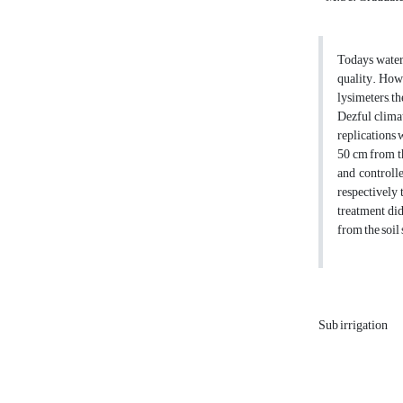
Todays water
quality. Howe
lysimeters, t
Dezful climat
replications 
50 cm from th
and controll
respectively 
treatment did
from the soil
Sub irrigation