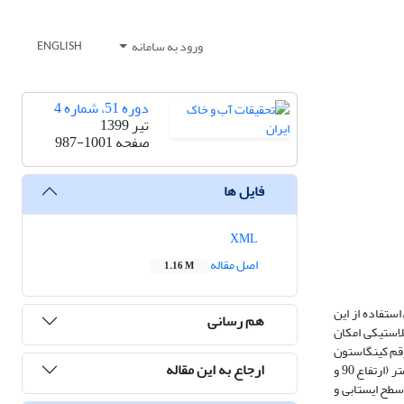
ورود به سامانه
ENGLISH
دوره 51، شماره 4
تیر 1399
صفحه
987-1001
فایل ها
XML
اصل مقاله
1.16 M
ستفاده از این
هم رسانی
لاستیکی امکان
قم کینگ­استون
ارجاع به این مقاله
بررسی گردید. به این منظور سه تیمار با شرایط مختلف کنترل سطح ایستابی شامل زهکشی‌آزاد، زهکشی کنترل‌شده و آبیاری زیرزمینی در سه تکرار در 9 عدد لایسیمتر (ارتفاع 90 و
ز سطح خاک در دو تیمار کنترل سطح ایستابی و