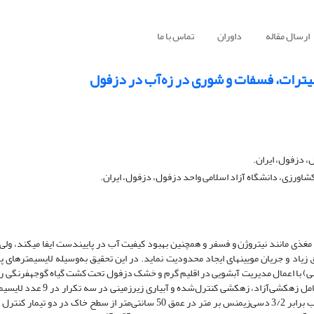
ارسال مقاله
داوران
تماس با ما
نیترات، فسفات و شوری در زه‌آب در دزفول
 دزفول، ایران.
ورزی، دانشگاه آزاد اسلامی واحد دزفول، دزفول، ایران.
ی مانند نیتروژن و فسفر و همچنین بهبود کیفیت آب در پایین­دست ایفا می­کند، ولی ا
اد و جریان مویینه­ای ایجاد محدودیت نماید. در این تحقیق به‌وسیله لایسیمترهای پ
نی) با اعمال مدیریت آبشویی در اقلیم گرم و خشک دزفول تحت کشت گیاه گوجه­فرنگی ر
قطر40 سانتی­متری) در نظر گرفته شد. در این مطالعه، سطح ایستابی با شوری آب برابر 3/2 دسی‌زیمنس بر متر در عمق 50 سانتی‌متر ا