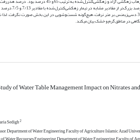
آبیاری ‌زیرزمینی ایجاد گردید. نتایج نشان داد ‌که درصد جرم نمک خروجی در زه­آب زهکشی آزاد و زهکشی‌کنترل‌ش
نیتراتی و فسفات در زه­آب تیمار زهکشی آزاد به ترتیب با مق
اینکه هدایت‌الکتریکی (EC) در تیمار آبیاری زیرزمینی در منطقه ریشه فراتر از 3 دسی‌زیمنس بر متر نرفت، هیچ‌گونه شست‌وشویی در این بخش صورت نگ
tudy of Water Table Management Impact on Nitrates and
2
aria Sedigh
sor, Department of Water Engineering, Faculty of Agriculture, Islamic Azad Univers
of Water Recourses Engineering, Department of Water Engineering, Faculty of Agric