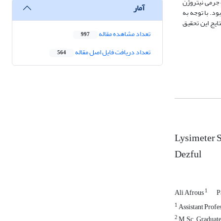
ده به ترتیب 65 و 45 درصد بود. درصد هدررفت جرمی نیتروژن
آمار
دار 9/20 و 1/8 درصد بزرگ‌تر از مقادیر مشابه در تیمار زهکشی‌کنترل‌شده با مقادیر 7/13 و 7/5 درصد بود. با توجه به
رفت. لذا نتایج این تحقیق
تعداد مشاهده مقاله
997
تعداد دریافت فایل اصل مقاله
564
Lysimeter S
Dezful
1
Ali Afrous
P
1
Assistant Profes
2
M.Sc. Graduate 