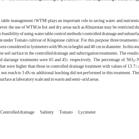
 table management (WTM) plays an important role in saving water and nutrients
ver, the use of WTM in hot and dry areas such as Khuzestan may be restricted due 
he feasibility of using water table control methods (controlled drainage and subsu
e under Tomato cultivar of Kingstone cultivar. For this purpose, three treatments i
were considered in lysimeters with 90 cm in heghit and 40 cm in diameter. In this st
e soil surface in the controlled drainage and subirrigation treatments. The results
ed dariange treatments were 65 and 45%, respectively. The percentage of NO
-N
3
that were higher than those in controlled drainage treatment with values of 13.7% an
 not reach to 3 dS/m, additional leaching did not performed in this treatment. The
 surface at laboratory scale and in warm and semi-arid areas.
Controlled drainage
Salinity
Tomato
Lycimeter