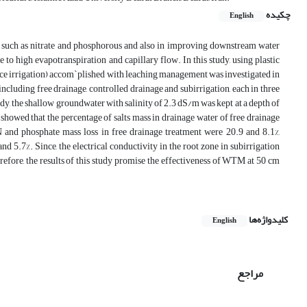
چکیده
English
 such as nitrate and phosphorous and also in improving downstream water
to high evapotranspiration and capillary flow. In this study, using plastic
rface irrigation) accom`plished with leaching management was investigated in
ncluding free drainage, controlled drainage and subirrigation, each in three
udy, the shallow groundwater with salinity of 2.3 dS/m was kept at a depth of
 showed that the percentage of salts mass in drainage water of free drainage
 and phosphate mass loss in free drainage treatment were 20.9 and 8.1%,
d 5.7%. Since, the electrical conductivity in the root zone in subirrigation
refore, the results of this study promise the effectiveness of WTM at 50 cm
کلیدواژه‌ها
English
مراجع