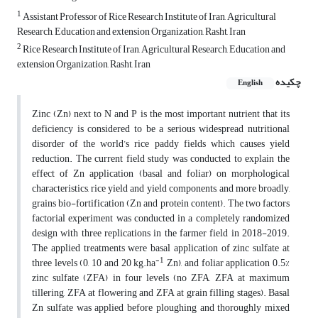
1
Assistant Professor of Rice Research Institute of Iran, Agricultural
Research, Education and extension Organization, Rasht, Iran
2
Rice Research Institute of Iran, Agricultural Research, Education and
extension Organization, Rasht, Iran
چکیده
English
Zinc (Zn) next to N and P is the most important nutrient that its
deficiency is considered to be a serious widespread nutritional
disorder of the world’s rice paddy fields which causes yield
reduction. The current field study was conducted to explain the
effect of Zn application (basal and foliar) on morphological
characteristics, rice yield and yield components, and more broadly,
grains bio-fortification (Zn and protein content). The two factors
factorial experiment was conducted in a completely randomized
design with three replications in the farmer field in 2018-2019.
The applied treatments were basal application of zinc sulfate at
-1
three levels (0, 10 and 20 kg.ha
Zn), and foliar application 0.5%
zinc sulfate (ZFA) in four levels (no ZFA, ZFA at maximum
tillering, ZFA at flowering and ZFA at grain filling stages). Basal
Zn sulfate was applied before ploughing and thoroughly mixed