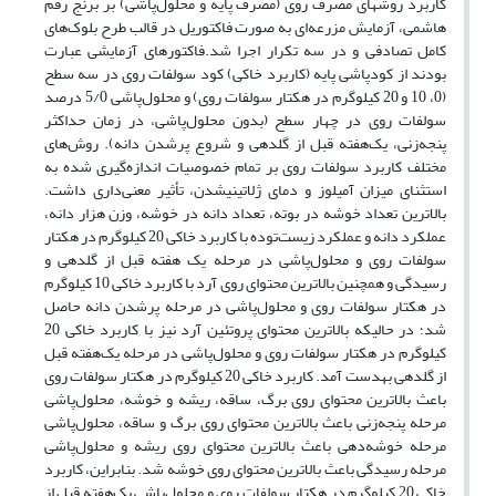
کاربرد روش­های مصرف روی (مصرف پایه و محلول‌پاشی) بر برنج رقم
هاشمی، آزمایش مزرعه‌ای به صورت فاکتوریل در قالب طرح بلوک‌های
کامل تصادفی و در سه تکرار اجرا شد.فاکتورهای آزمایشی عبارت
بودند از کودپاشی پایه (کاربرد خاکی) کود سولفات روی در سه سطح
(0، 10 و 20 کیلوگرم در هکتار سولفات روی) و محلول‌پاشی 5/0 درصد
سولفات روی در چهار سطح (بدون محلول‌پاشی، در زمان حداکثر
پنجه‌زنی، یک‌هفته قبل از گلدهی و شروع پرشدن دانه). روش‌های
مختلف کاربرد سولفات روی بر تمام خصوصیات اندازه‌گیری شده به
استثنای میزان آمیلوز و دمای ژلاتینی­شدن، تأثیر معنی‌داری داشت.
بالاترین تعداد خوشه در بوته، تعداد دانه در خوشه، وزن هزار دانه،
عملکرد دانه و عملکرد زیست‌توده با کاربرد خاکی 20 کیلوگرم در هکتار
سولفات روی و محلول‌پاشی در مرحله یک هفته قبل از گلدهی و
رسیدگی و همچنین بالاترین محتوای روی آرد با کاربرد خاکی 10 کیلوگرم
در هکتار سولفات روی و محلول‌پاشی در مرحله پرشدن دانه حاصل
شد؛ در حالی­که بالاترین محتوای پروتئین آرد نیز با کاربرد خاکی 20
کیلوگرم در هکتار سولفات روی و محلول‌پاشی در مرحله یک‌هفته قبل
از گلدهی به­دست آمد. کاربرد خاکی 20 کیلوگرم در هکتار سولفات روی
باعث بالاترین محتوای روی برگ، ساقه، ریشه و خوشه، محلول‌پاشی
مرحله پنجه‌زنی باعث بالاترین محتوای روی برگ و ساقه، محلول‌پاشی
مرحله خوشه‌دهی باعث بالاترین محتوای روی ریشه و محلول‌پاشی
مرحله رسیدگی باعث بالاترین محتوای روی خوشه شد. بنابراین، کاربرد
خاکی 20 کیلوگرم در هکتار سولفات روی و محلول‌پاشی یک‌هفته قبل از