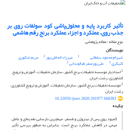
تأثیر کاربرد پایه و محلول‌پاشی کود سولفات روی بر
جذب روی، عملکرد و اجزاء عملکرد برنج رقم هاشمی
نوع مقاله : مقاله پژوهشی
نویسندگان
2
1
شهرام محمود سلطانی
مهرزاد اله قلی پور
مریم شکوری
2
2
کتیگری
علی پورصفر طبالوندانی
1
استادیار موسسه تحقیقات برنج کشور، سازمان تحقیقات، آموزش و ترویج
کشاورزی، رشت، ایران
2
موسسه تحقیقات برنج کشور، سازمان تحقیقات، آموزش و ترویج کشاورزی،
رشت، ایران
10.22059/ijswr.2020.291977.668383
چکیده
کمبود روی پس از نیتروژن و فسفر، مهم‌ترین نارسایی تغدیه‌ای و عامل
مهمی در کاهش عملکرد برنج است. بنابراین به منظور بررسی تأثیر