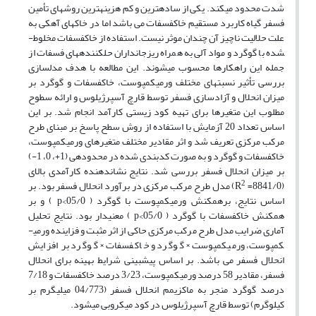
شدت محدود می­کند. یکی از ساده­ترین و کم هزینه­ترین روش­های تأمین
فسفر گیاه کاربرد مستقیم خاک­فسفات می باشد اما در خاک­های آهکی به
علت حلالیت ناچیز آن چندان موثر نیست. استفاده از خاک­فسفات مخلوط­
شده با گوگرد و مواد آلی به همراه ریزجانداران حل­کننده­های فسفات از
جمله این راهکارها محسوب می­شوند. این مطالعه با هدف مدل­سازی
بررسی تأثیر نسبت­های مختلف ورمی­کمپوست، خاک­فسفات و گوگرد بر
میزان انحلال و آزادسازی فسفر توسط قارچ آسپرژیلوس و ارائه سطوح
مطلوب این متغیرها برای تهیه کود زیستی کارآمد انجام شد. بر این
اساس تعداد 20 آزمایش با استفاده از روش سطح پاسخ بر مبنای طرح
مرکب مرکزی تعریف شد و اثر مقادیر مختلف متغیرهای ورمی­کمپوست،
خاک­فسفات و گوگرد و به صورت کدبندی شده در محدوده­ی (1+، 0، 1-)
بر میزان انحلال فسفر بررسی شد. نتایج نشان­دهنده­ کارآمدی بالای
2
(8841/0= R
) مدل طرح مرکب مرکزی در برآورد انحلال فسفر بود. بر
اساس نتایج، برهمکنش ورمی­کمپوست با گوگرد ( 05/0>p ) و بر
همکنش خاک­فسفات با گوگرد ( 05/0>p ) معنی­دار بود. نتایج تحلیل
آماری ضرایب مدل طرح مرکب مرکزی حاکی از اثر مثبت و فزاینده ورمی­
کمپوست، ورمی­کمپوست × گوگرد و خاک­فسفات × گوگرد بر افزایش
انحلال فسفر می باشد. بر اساس پیش­بینی شرایط بهینه برای انحلال
فسفر، مقادیر 58 درصد ورمی­کمپوست، 3/23 درصد خاک­فسفات و 7/18
درصد گوگرد منجر به ماکزیمم انحلال فسفر (04/773 میلی­گرم بر
کیلوگرم) توسط قارچ آسپرژیلوس در کود میکروبی ­می­شود.