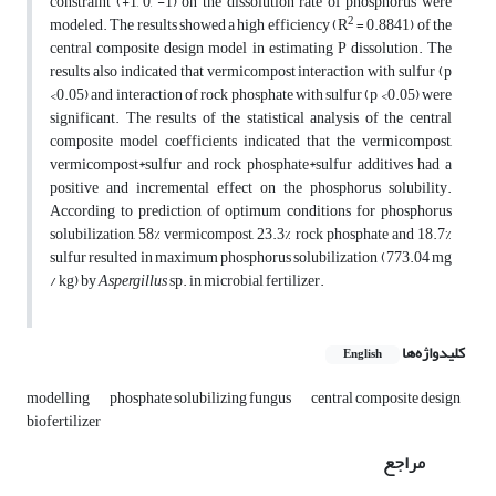
constraint (+1, 0, -1) on the dissolution rate of phosphorus were
2
modeled. The results showed a high efficiency (R
= 0.8841) of the
central composite design model in estimating P dissolution. The
results also indicated that vermicompost interaction with sulfur (p
<0.05) and interaction of rock phosphate with sulfur (p <0.05) were
significant. The results of the statistical analysis of the central
composite model coefficients indicated that the vermicompost,
vermicompost*sulfur and rock phosphate*sulfur additives had a
positive and incremental effect on the phosphorus solubility.
According to prediction of optimum conditions for phosphorus
solubilization, 58% vermicompost, 23.3% rock phosphate and 18.7%
sulfur resulted in maximum phosphorus solubilization (773.04 mg
/ kg) by
Aspergillus
sp. in microbial fertilizer.
کلیدواژه‌ها
English
modelling
phosphate solubilizing fungus
central composite design
biofertilizer
مراجع