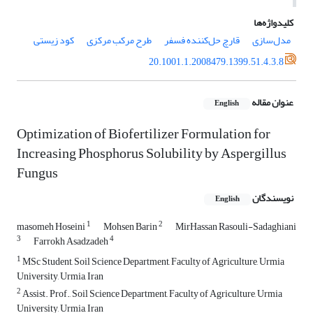
کلیدواژه‌ها
مدل‌سازی
قارچ حل‌کننده فسفر
طرح مرکب مرکزی
کود زیستی
20.1001.1.2008479.1399.51.4.3.8
عنوان مقاله
English
Optimization of Biofertilizer Formulation for
Increasing Phosphorus Solubility by Aspergillus
Fungus
نویسندگان
English
1
2
masomeh Hoseini
Mohsen Barin
MirHassan Rasouli-Sadaghiani
3
4
Farrokh Asadzadeh
1
MSc Student, Soil Science Department, Faculty of Agriculture, Urmia
University, Urmia, Iran
2
Assist. Prof., Soil Science Department, Faculty of Agriculture, Urmia
University, Urmia, Iran