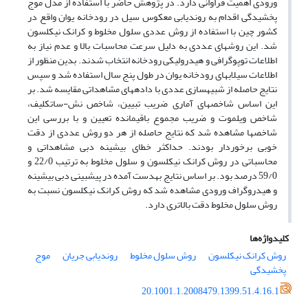
ورودی اهمیت فراوانی دارد. در پژوهش حاضر با استفاده از مدل موج
پخشیدگی اقدام به روندیابی معکوس سیل در رودخانه یوان واقع در
کشور چین با استفاده از روش عددی سلول مخلوط و کرانک نیکلسون
شد. این روش­های عددی به دلیل سرعت محاسبات بالا و عدم نیاز به
اطلاعات توپوگرافی و هیدرولیکی رودخانه انتخاب شدند. بدین منظور از
اطلاعات سیلاب­های رودخانه یوان در طول پنج سال استفاده شد و سپس
نتایج حاصله از شبیه­سازی عددی با داده­های مشاهداتی مقایسه شد. بر
این اساس شاخص­های آماری ضریب تبیین، شاخص نش-ساتکلیف،
شاخص ویلموت و ضریب مجموع باقیمانده تعیین و با بررسی این
شاخص­ها مشاهده شد که نتایج حاصله از هر دو روش عددی از دقت
خوبی برخوردار بودند. حداکثر خطای بیشینه دبی مشاهداتی و
محاسباتی در روش کرانک نیکلسون و سلول مخلوط به ترتیب 22/0 و
59/0 درصد بود. بر اساس نتایج به­دست آمده در پیش­بینی دبی بیشینه
و هیدروگراف ورودی مشاهده شد که روش کرانک نیکلسون نسبت به
روش سلول مخلوط دقت بالاتری دارد.
کلیدواژه‌ها
روش کرانک نیکلسون
روش سلول مخلوط
روندیابی جریان
موج
پخشیدگی
20.1001.1.2008479.1399.51.4.16.1