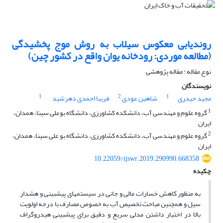
روندیابی معکوس سیلاب به روش موج پخشیدگی
(مطالعه موردی: رودخانه یوان واقع در کشور چین)
نوع مقاله : مقاله پژوهشی
نویسندگان
1
2
1
مجید حیدری
شاهین عودی
فریبا احمدی دهرشید
1
گروه علوم و مهندسی آب، دانشکده کشاورزی، دانشگاه بوعلی سینا، همدان،
ایران
2
گروه علوم و مهندسی آب، دانشکده کشاورزی، دانشگاه بو علی سینا، همدان،
ایران
10.22059/ijswr.2019.290990.668358
چکیده
به منظور کاهش خسارات مالی و جانی در سیستم­های پیش­بینی و هشدار
سیل و همچنین مباحث تخصیص آب به خصوص مصارف با درجه اولویت
بالا در اختیار داشتن مدلی سریع و دقیق برای پیش­بینی هیدروگراف