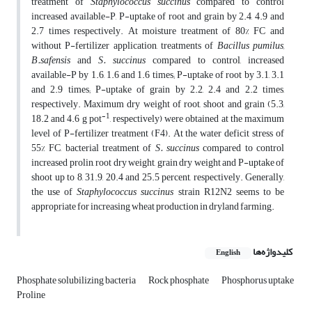
treatment of
Staphylococcus succinus
compared to control
increased available-P, P-uptake of root and grain by 2.4, 4.9 and
2.7 times respectively. At moisture treatment of 80% FC and
without P-fertilizer application, treatments of
Bacillus pumilus,
B.safensis
and
S. succinus
compared to control, increased
available-P by 1.6, 1.6 and 1.6 times; P-uptake of root by 3.1, 3.1
and 2.9 times; P-uptake of grain by 2.2, 2.4 and 2.2 times,
respectively. Maximum dry weight of root, shoot and grain (5.3,
-1
18.2 and 4.6 g pot
, respectively) were obtained at the maximum
level of P-fertilizer treatment (F4). At the water deficit stress of
55% FC, bacterial treatment of
S. succinus
compared to control
increased prolin, root dry weight, grain dry weight and P-uptake of
shoot up to 8, 31.9, 20.4 and 25.5 percent, respectively. Generally,
the use of
Staphylococcus succinus
strain R12N2 seems to be
appropriate for increasing wheat production in dryland farming.
کلیدواژه‌ها
English
Phosphate solubilizing bacteria
Rock phosphate
Phosphorus uptake
Proline