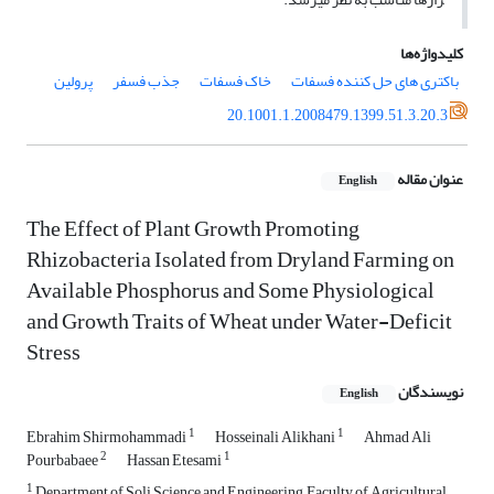
کلیدواژه‌ها
باکتری های حل کننده فسفات
خاک فسفات
جذب فسفر
پرولین
20.1001.1.2008479.1399.51.3.20.3
عنوان مقاله
English
The Effect of Plant Growth Promoting
Rhizobacteria Isolated from Dryland Farming on
Available Phosphorus and Some Physiological
and Growth Traits of Wheat under Water-Deficit
Stress
نویسندگان
English
1
1
Ebrahim Shirmohammadi
Hosseinali Alikhani
Ahmad Ali
2
1
Pourbabaee
Hassan Etesami
1
Department of Soli Science and Engineering, Faculty of Agricultural