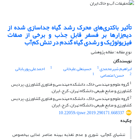
تأثیر باکتری‌های محرک رشد گیاه جداسازی شده از
دیم‌زارها بر فسفر قابل جذب و برخی از صفات
فیزیولوژیک و رشدی گیاه گندم در تنش کم‌آب
نوع مقاله : مقاله پژوهشی
نویسندگان
1
1
ابراهیم شیرمحمدی
حسینعلی علیخانی
احمدعلی پوربابائی
1
2
حسن اعتصامی
1
گروه علوم و مهندسی خاک، دانشکده مهندسی و فناوری کشاورزی، پردیس
کشاورزی و منابع طبیعی دانشگاه تهران، کرج، ایران.
2
گروه علوم و مهندسی خاک، دانشکده مهندسی و فناوری کشاورزی، پردیس
کشاورزی و منابع طبیعی دانشگاه تهران، کرج، ایران
10.22059/ijswr.2019.290171.668337
چکیده
تنش­های کم‌آبی، شوری و عدم تغذیه بهینه عناصر غذایی به­خصوص