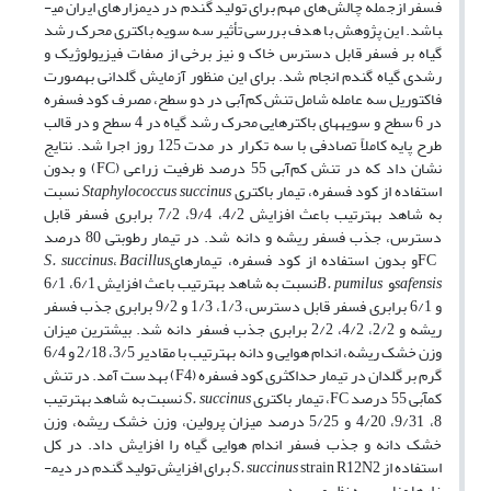
فسفر ازجمله چالش‌‌های مهم برای تولید گندم در دیم­زارهای ایران می­
باشد. این پژوهش با هدف بررسی تأثیر سه سویه باکتری محرک رشد
گیاه بر فسفر قابل دسترس خاک و نیز برخی از صفات فیزیولوژیک و
رشدی گیاه گندم انجام شد. برای این منظور آزمایش گلدانی به­صورت
فاکتوریل سه عامله شامل تنش کم‌آبی در دو سطح، مصرف کود فسفره
در 6 سطح و سویه­های باکترهایی­ محرک رشد گیاه در 4 سطح و در قالب
طرح پایه کاملاً تصادفی با سه تکرار در مدت 125 روز اجرا شد. نتایج
نشان داد که در تنش کم‌آبی 55 درصد ظرفیت زراعی (FC) و بدون
استفاده از کود فسفره، تیمار باکتری
Staphylococcus succinus
نسبت
به شاهد به­ترتیب باعث افزایش 4/2، 9/4، 7/2 برابری فسفر قابل
دسترس، جذب فسفر ریشه و دانه شد. در تیمار رطوبتی 80 درصد
FCو بدون استفاده از کود فسفره، تیمار­های
Bacillus
،
S. succinus
s
safensi
و
s
pumilu
B.
نسبت به شاهد به­ترتیب باعث افزایش 6/1، 6/1
و 6/1 برابری فسفر قابل دسترس، 1/3، 1/3 و 9/2 برابری جذب فسفر
ریشه و 2/2، 4/2، 2/2 برابری جذب فسفر دانه شد. بیشترین میزان
وزن خشک ریشه، اندام هوایی و دانه به­ترتیب با مقادیر 3/5، 2/18 و 6/4
گرم بر گلدان در تیمار حداکثری کود فسفره (F4) به­دست آمد. در تنش
کم­آبی 55 درصد FC، تیمار باکتری­
S. succinus
نسبت به شاهد به­ترتیب
8، 9/31، 4/20 و 5/25 درصد میزان پرولین، وزن خشک ریشه، وزن
خشک دانه و جذب فسفر اندام هوایی گیاه را افزایش داد. در کل
استفاده از
S. succinus
strain R12N2 برای افزایش تولید گندم در دیم­
زارها مناسب به نظر می­رسد.