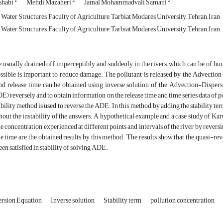
1
2
2
shabi
Mehdi Mazaheri
Jamal Mohammadvali Samani
ater Structures, Faculty of Agriculture, Tarbiat Modares University, Tehran, Iran
ater Structures, Faculty of Agriculture, Tarbiat Modares University, Tehran, Iran
e usually drained off imperceptibly and suddenly in the rivers, which can be of h
ssible is important to reduce damage. The pollutant is released by the Advection
 and release time can be obtained using inverse solution of the Advection-Disper
) reversely and to obtain information on the release time and time series data of pol
bility method is used to reverse the ADE. In this method, by adding the stability te
hout the instability of the answers. A hypothetical example and a case study of 
e concentration experienced at different points and intervals of the river by reve
e time are the obtained results by this method. The results show that the quasi-r
en satisfied in stability of solving ADE.
rsion Equation
Inverse solution
Stability term
pollution concentration