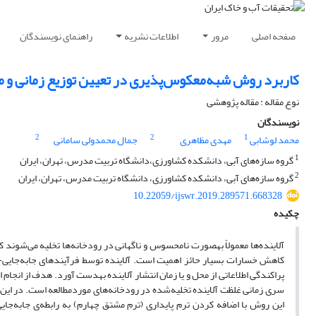
صفحه اصلی
مرور
اطلاعات نشریه
راهنمای نویسندگان
کاربرد روش شبه‌معکوس‌پذیری در تعیین توزیع زمانی و م
نوع مقاله : مقاله پژوهشی
نویسندگان
2
2
1
محمد لوشابی
مهدی مظاهری
جمال محمدولی سامانی
1
گروه سازه‌های آبی، دانشکده کشاورزی،دانشگاه تربیت مدرس، تهران، ایران
2
گروه سازه‌های آبی، دانشکده کشاورزی، دانشگاه تربیت مدرس، تهران، ایران
10.22059/ijswr.2019.289571.668328
چکیده
آلاینده‌ها معمولاً به­صورت نامحسوس و ناگهانی در رودخانه‌ها تخلیه می‌شوند که 
کاهش خسارات بسیار حائز اهمیت است. آلاینده توسط فرآیندهای جابه‌جایی-پر
پراکندگی اطلاعاتی از محل و یا زمان انتشار آلاینده به­دست آورد. هدف از انجام
سری زمانی غلظت آلاینده تخلیه‌شده در رودخانه‌های موردمطالعه است. در ای
این روش با اضافه کردن ترم پایداری (ترم مشتق چهارم) به رابطه‌ی جابه‌جا