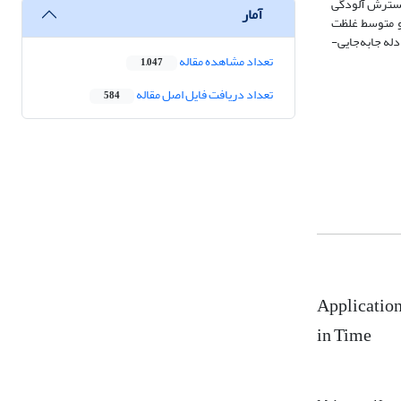
 گسترش آلودگی
آمار
 و متوسط غلظت
له جابه‌جایی-
تعداد مشاهده مقاله
1,047
تعداد دریافت فایل اصل مقاله
584
Application
in Time