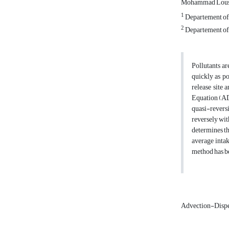
Mohammad Lou
1
Departement of W
2
Departement of W
Pollutants ar
quickly as po
release site
Equation (ADE
quasi-reversi
reversely wit
determines th
average intak
method has be
Advection-Dispe