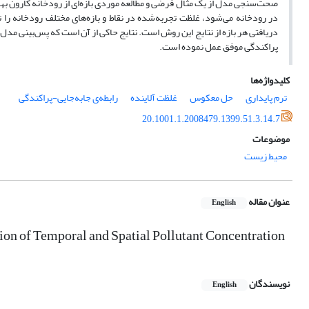
صحت‌سنجی مدل از یک مثال فرضی و مطالعه موردی بازه‌ای از رودخانه کارون 
در رودخانه می‌شود، غلظت تجربه‌شده در نقاط و بازه‌های مختلف رودخانه را 
دریافتی هر بازه از نتایج این روش است. نتایج حاکی از آن است که پس‌بینی مد
پراکندگی موفق عمل نموده است.
کلیدواژه‌ها
ترم پایداری
حل معکوس
غلظت آلاینده
رابطه‌ی جابه‌جایی-پراکندگی
20.1001.1.2008479.1399.51.3.14.7
موضوعات
محیط زیست
عنوان مقاله
English
ion of Temporal and Spatial Pollutant Concentration
نویسندگان
English