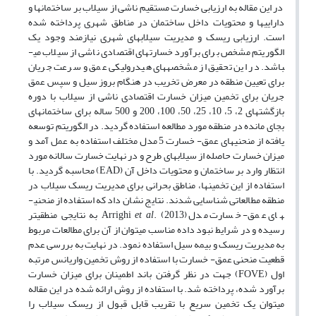
در این مقاله به ارزیابی خسارت مستقیم ناشی از سیلاب بر ساختمان­ها و
دارایی­ها و محتویات داخل ساختمان در مناطق شهری پرداخته شده
است. ارزیابی ریسک و مدیریت سیلاب­های شهری نیازمند وجود یک
الگوریتم مشخص برای برآورد خسارت­های اقتصادی ناشی از سیلاب می­
باشد. در این تحقیق از مشخصه­های هیدرولیکی عمق و سرعت جریان
برای تعیین منطقه در معرض تخریب در هنگام بروز سیل و سپس عمق
جریان برای تخمین میزان خسارت اقتصادی ناشی از سیلاب با دوره
بازگشت­های 2، 5، 10، 25، 50، 100، 200 و 500 ساله برای ساختمان­های
بجای مانده در منطقه مورد مطالعه استفاده گردید. در الگوریتم توسعه
یافته از منحنی­های عمق- خسارت 5 مدل مختلف استفاده به عمل آمد و
میزان خسارت حاصله از سیلاب­های طرح و در نهایت خسارت سالانه مورد
انتظار وارد بر ساختمان و محتویات داخل آن (EAD) محاسبه گردید. با
استفاده از این تخمین­ها، مناطق بحرانی برای مدیریت ریسک سیلاب در
منطقه مطالعاتی شناسایی شدند. نتایج نشان داد که استفاده از منحنی­
های عمق- خسارت مدل Arrighi
et al
. (2013) به نتایجی منطقی­تر
رسیده و در شرایط نبود داده مناسب می­توان از آن ­برای مطالعات مربوط
به مدیریت ریسک و بیمه سیل استفاده نمود. در نهایت به بررسی عدم
قطعیت منحنی عمق- خسارت با استفاده از روش تخمین واریانس مرتبه
اول (FOVE) جهت در نظر گرفتن باند اطمینان برای میزان خسارت
برآورد شده، پرداخته شد. با استفاده از روش ارائه شده در این مقاله
می­توان یک تخمین سریع با تقریب قابل قبول از ریسک سیلاب را