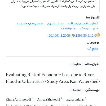
بخصوص در مناطقی که از لحاظ تامین داده­های تفصیلی مربوط به دارایی­
های منقول و غیرمنقول با مشکل مواجه­ می­باشند، بدست آورد.
کلیدواژه‌ها
خسارت اقتصادی سیلاب
سیلاب شهری
منحنی عمق- خسارت
مدیریت ریسک
عدم قطعیت
20.1001.1.2008479.1398.50.9.12.0
موضوعات
منابع آب
عنوان مقاله
English
Evaluating Risk of Economic Loss due to River
Flood in Urban areas (Study Area: Kan Watershed)
نویسندگان
English
1
2
3
Kimia Amirmoradi
Alireza Shokoohi
asghar azizian
1