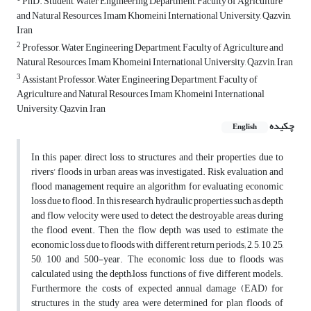
PhD. Student, Water Engineering Department, Faculty of Agriculture
and Natural Resources, Imam Khomeini International University, Qazvin,
Iran
2
Professor, Water Engineering Department, Faculty of Agriculture and
Natural Resources, Imam Khomeini International University, Qazvin, Iran
3
Assistant Professor, Water Engineering Department, Faculty of
Agriculture and Natural Resources, Imam Khomeini International
University, Qazvin, Iran
چکیده
English
In this paper, direct loss to structures and their properties due to
rivers’ floods in urban areas was investigated. Risk evaluation and
flood management require an algorithm for evaluating economic
loss due to flood. In this research, hydraulic properties such as depth
and flow velocity were used to detect the destroyable areas during
the flood event. Then the flow depth was used to estimate the
economic loss due to floods with different return periods; 2, 5, 10, 25,
50, 100 and 500-year. The economic loss due to floods was
calculated using the depth–loss functions of five different models.
Furthermore, the costs of expected annual damage (EAD) for
structures in the study area were determined for plan floods, of