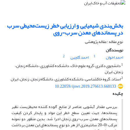
بخش‌بندی شیمیایی و ارزیابی خطر زیست‌محیطی سرب
در پسماندهای معدن سرب-روی
نوع مقاله : مقاله پژوهشی
نویسندگان
2
1
احمد اخوان
احمد گلچین
1
دانشجوی دکتری، گروه علوم خاک، دانشکده کشاورزی، دانشگاه زنجان،
زنجان، ایران
2
استاد، گروه خاکشناسی، دانشکده کشاورزی، دانشگاه زنجان، زنجان، ایران
10.22059/ijswr.2019.276613.668133
چکیده
بررسی مقدار آبشویی عناصر از منابع آلوده کننده محیط­زیست نظیر
پسماندها، جهت تعیین سطح خطر این مواد و پایدار کردن کیفیت
پسماندهای معدن سرب-روی زنجان اجرا شد. بدین منظور دو نمونه
مرکب (0-20 سانتیمتری) از هر دو نوع پسماندهای این معدن برداشت