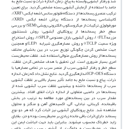
شد و رفتار آبشویی وابسته به پی­اچ، زمان، اندازه ذرات و نسبت مایع به
جامد با استفاده از آزمایش آبشویی بسته مشخص گردید. برای تعیین
ترکیب عنصری پسماندها از دستگاه فلوئورسانس اشعه ایکس (XRF)،
کانی­شناسی پسماندها از دستگاه پراش اشعه ایکس (XRD)،
مورفولوژی ترکیبات از میکروسکوپ الکترونی روبشی (SEM) و بررسی
سطح خطر پسماندها از پروتکل­های آبشویی؛ روش شستشوی
مزرعهFLT) )، روش آبشویی باران مصنوعی SPLP))، روش استخراج
ویژه سمیت TCLP)) و روش عصاره­گیری شیرابه (LEP)و همچنین
جهت مشخص کردن چگونگی توزیع سرب در بین بخش­های مختلف
پسماندها از روش عصاره­گیری متوالی استفاده شد. غلظت محیط­زیست
امری بسیار ضروری است. این تحقیق با هدف مشخص کردن غلظت،
سطح خطر و رفتار آبشویی سرب از عنصر سرب در تمامی عصاره­ها با
دستگاه ICP-OES اندازه­گیری گردید. نتایج نشان داد که زمان، اندازه
ذرات، پی­اچ و نسبت مایع به جامد تأثیر بسیار بالایی بر غلظت آبشویی
سرب از پسماندها داشته و بیشینه­ی غلظت سرب آبشویی شده از
پسماندها در دامنه­ی متفاوتی از اندازه ذرات اتفاق افتاد. بیشترین
مقدار سرب در بین پسماندهای مورد مطالعه به ترتیب در بخش
باقیمانده، کربناتی، تبادلی، آلی، اکسیدهای آهن و منگنز و محلول
مشاهده شد. نتایج پروتکل­های آبشویی نیز اثبات کرد که هر دو نوع
پسماند دارای اثرات باقی مانده زیادی بر محیط­زیست بوده و جزء بقایای
زاید خطرناک محسوب می­شوند. بنابراین باید جهت انباشت ایمن این
مواد در محیط­زیست و جلوگیری از آبشویی سرب تدابیر خاصی