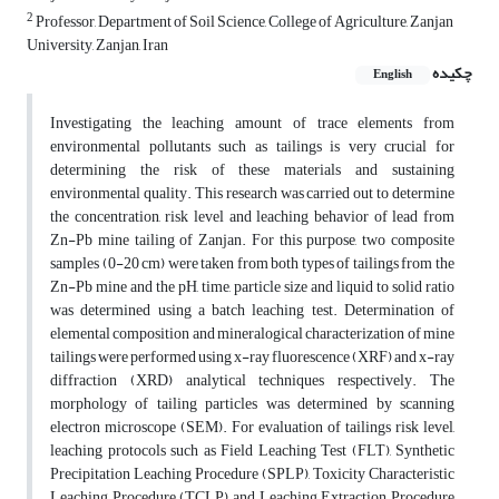
2
Professor, Department of Soil Science, College of Agriculture, Zanjan
University, Zanjan, Iran
چکیده
English
Investigating the leaching amount of trace elements from
environmental pollutants such as tailings is very crucial for
determining the risk of these materials and sustaining
environmental quality. This research was carried out to determine
the concentration, risk level and leaching behavior of lead from
Zn-Pb mine tailing of Zanjan. For this purpose, two composite
samples (0-20 cm) were taken from both types of tailings from the
Zn-Pb mine and the pH, time, particle size and liquid to solid ratio
was determined using a batch leaching test. Determination of
elemental composition and mineralogical characterization of mine
tailings were performed using x-ray fluorescence (XRF) and x-ray
diffraction (XRD) analytical techniques respectively. The
morphology of tailing particles was determined by scanning
electron microscope (SEM). For evaluation of tailings risk level,
leaching protocols such as Field Leaching Test (FLT), Synthetic
Precipitation Leaching Procedure (SPLP), Toxicity Characteristic
Leaching Procedure (TCLP) and Leaching Extraction Procedure