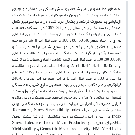
به منظور مطالعه و ارزیابی شاخص­های تنش خشکی بر عملکرد و اجزای
عملکرد دانه، روغن، درصد روغن دانه و کارآیی مصرف آب دانه کنجد،
آزمایشی به صـورت کرت‌های یک‌بار خرد شده در قالب بلـوک­های کامل
تصادفی با سه تکــرار در سال زراعی 98-1397 در ایستگاه تحقیقات
کشاورزی بهبهان اجرا گردید. فاکتور اصلی، مقدار آب در آبیاری قطره­ای
نواری در چهار سطح 40، 60، 80 و 100 درصد نیاز آبی از شروع مرحله
گلدهی و فاکتور فرعی رقم در دو سطح شامل ارقام داراب 1 و
دشتستان2 در نظر گرفته شد. میانگین آب مصرفی در قالب تیمارهای
40، 60، 80، 100 درصد نیاز آبی و تیمار شاهد (آبیاری سطحی) به ­ترتیب
برابر 0/35، 4/41، 8/47، 2/54 و 1/65 سانتی­متر آب بود. مقایسه
میانگین کارایی مصرف آب در تیمارهای مختلف نشان داد که رقم
داراب1 با 100 درصد نیاز آبی با کارایی مصرف آبی معادل 240/0
کیلوگرم بر متر مکعب، تیمار برتر بود. همچنین نتایج ضریب همبستگی
پیرسون نشان داد، با افزایش ارتفاع بوته، تعداد دانه در کپسول، تعداد
کپسول در بوته، وزن هزاردانه، حجم آب مصرفی، عملکرد روغن دانه و
کارایی مصرف آب افزایش می­یابد. در نهایت، با توجه به کمتر بودن
مقادیر شاخص­های معرف Stress Susceptibility Index و Tolerance
Index در رقم داراب 1 نسبت به رقم دشتستان 2 و نیز بیش­تر بودن
شاخص­های معرف Stress Tolerance Index، Mean Productivity،
Geometric Mean Productivity، HM، Yield index و Yield stability