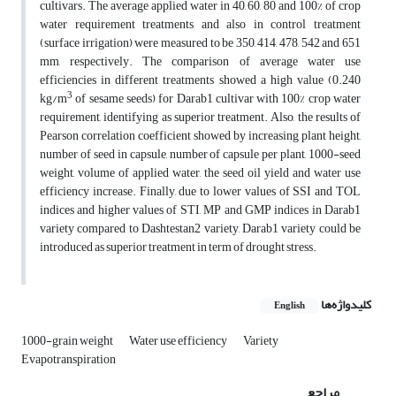
cultivars. The average applied water in 40, 60, 80 and 100% of crop
water requirement treatments and also in control treatment
(surface irrigation) were measured to be 350, 414, 478, 542 and 651
mm, respectively. The comparison of average water use
efficiencies in different treatments showed a high value (0.240
3
kg/m
of sesame seeds) for Darab1 cultivar with 100% crop water
requirement, identifying as superior treatment. Also, the results of
Pearson correlation coefficient showed by increasing plant height,
number of seed in capsule, number of capsule per plant, 1000-seed
weight, volume of applied water, the seed oil yield and water use
efficiency increase. Finally, due to lower values of SSI and TOL
indices and higher values of STI, MP and GMP indices in Darab1
variety compared to Dashtestan2 variety, Darab1 variety could be
introduced as superior treatment in term of drought stress.
کلیدواژه‌ها
English
1000-grain weight
Water use efficiency
Variety
Evapotranspiration
مراجع