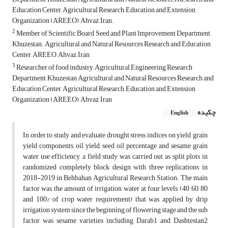
Education Center, Agricultural Research, Education and Extension
Organization (AREEO), Ahvaz, Iran.
2
Member of Scientific Board, Seed and Plant lmprovement Department,
Khuzestan. Agricultural and Natural Resources Research and Education
Center, AREEO, Ahvaz, Iran
3
Researcher of food industry, Agricultural Engineering Research
Department, Khuzestan Agricultural and Natural Resources Research and
Education Center, Agricultural Research, Education and Extension
Organization (AREEO), Ahvaz, Iran
چکیده
English
In order to study and evaluate drought stress indices on yield, grain
yield components, oil yield, seed oil percentage and sesame grain
water use efficiency, a field study was carried out as split plots in
randomized completely block design with three replications in
2018-2019 in Behbahan Agricultural Research Station. The main
factor was the amount of irrigation water at four levels (40, 60, 80
and 100% of crop water requirement) that was applied by drip
irrigation system since the beginning of flowering stage and the sub
factor was sesame varieties including Darab1 and Dashtestan2