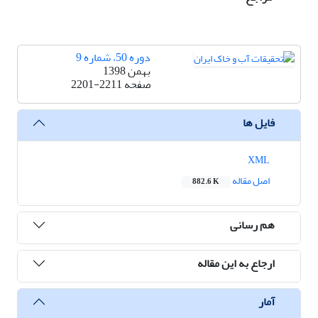
دوره 50، شماره 9
بهمن 1398
صفحه
2201-2211
فایل ها
XML
اصل مقاله
882.6 K
هم رسانی
ارجاع به این مقاله
آمار