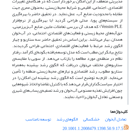
مدیریتی مُنعطف، از این امکان برخوردار است که در هنگامه‌ی تغییرات
اقتصادی – اجتماعی، اقلیمی و شرایط محیط ‌زیستی، به‌عنوان ممری جهت
مقابله با محدودیت منابع آب، عمل نماید. در تحقیق حاضر با بهره‌گیری
از سیستم‌های پویا، مدلی طراحی گردید (با بهره‌گیری از نرم‌افزار
Vensim PLE) که هدف آن بررسی تعاملات مابین منابع آب‌زیرزمینی،
حق‌آبه‌های محیط ‌زیستی و فعالیت‌های اقتصادی– اجتماعی، در آب‌خوان
همدان – بهار می‌باشد. براین اساس در تحقیق حاضر سه سناریو و چهار
الگوی رشد مرتبط با فعالیت‌های اقتصادی– اجتماعی طراحی گردیدند.
نتایج بیانگر این مطلب است که مدل توسعه‌یافته بگونه‌ای کارآمد، رفتار
نظام در منطقه‌ی مورد مطالعه را بازتاب می‌دهد. از سویی با مقایسه‌ی
سناریوهای مختلف می‌توان دریافت که الگوی رشد بیشینه به‌همراه
سناریو مطلوب، رشد اقتصادی و نیازهای محیط ‌زیستی منطقه را تأمین
می‌نماید. لازم به توضیح است که الگوی رشد بیشینه این امکان را در
اختیار سیاست‌گذاران قرار می‌دهد که با کنترل تقاضا و اتخاذ شیوه‌هایی
چون افزایش تغذیه مصنوعی آب‌خوان و رشد تصفیه‌ی پساب‌های شهری
و صنعتی تعادل آبخوان را احیاء نمایند.
کلیدواژه‌ها
تعادل آبخوان
خشکسالی
الگوهای رشد
توسعه نامناسب
20.1001.1.2008479.1398.50.9.17.5