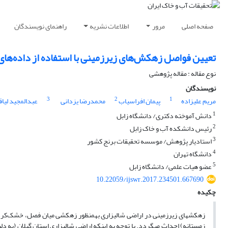
صفحه اصلی
مرور
اطلاعات نشریه
راهنمای نویسندگان
تعیین فواصل زهکش‌های زیرزمینی با استفاده از داده‌های 
نوع مقاله : مقاله پژوهشی
نویسندگان
3
2
1
مریم علیزاده
پیمان افراسیاب
محمدرضا یزدانی
عبدالمجید لیا
1
دانش آموخته دکتری/ دانشگاه زابل
2
رئیس دانشکده آب و خاک زابل
3
استادیار پژوهش/ موسسه تحقیقات برنج کشور
4
دانشگاه تهران
5
عضو هیات علمی/ دانشگاه زابل
10.22059/ijswr.2017.234501.667690
چکیده
زهکش­های زیرزمینی در اراضی شالیزاری به­منظور زهکشی میان فصل، خشک‌کرد
زمستانه) احداث می­گردد. با توجه به اینکه اراضی شالیزاری استان گیلان (به 