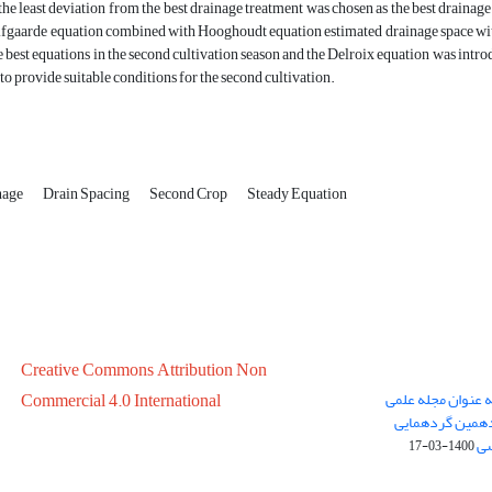
 the least deviation from the best drainage treatment was chosen as the best drai
lfgaarde equation combined with Hooghoudt equation estimated drainage space with
he best equations in the second cultivation season and the Delroix equation was intr
 to provide suitable conditions for the second cultivation.
nage
Drain Spacing
Second Crop
Steady Equation
Creative Commons Attribution Non
ه عنوان مجله علمی
Commercial 4.0 International
در سال 1399 در پانزدهمین گردهمایی
سی
1400-03-17