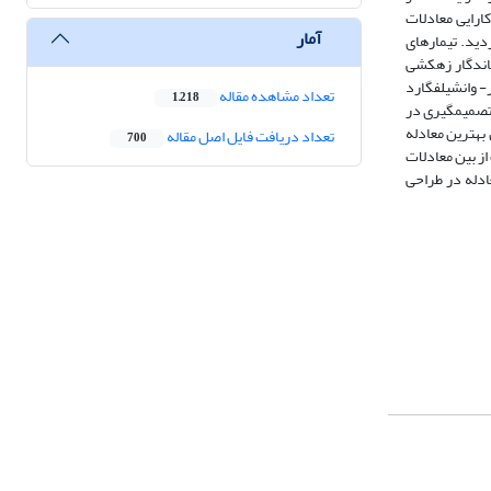
ارایی معادلات
آمار
دید. تیمارهای
ماندگار زهکشی
 وان­شیلفگارد
تعداد مشاهده مقاله
1,218
 دلیل نزدیکی به باران طرح برای تصمیم­گیری در
 بهترین معادله
تعداد دریافت فایل اصل مقاله
700
ز بین معادلات
ادله در طراحی