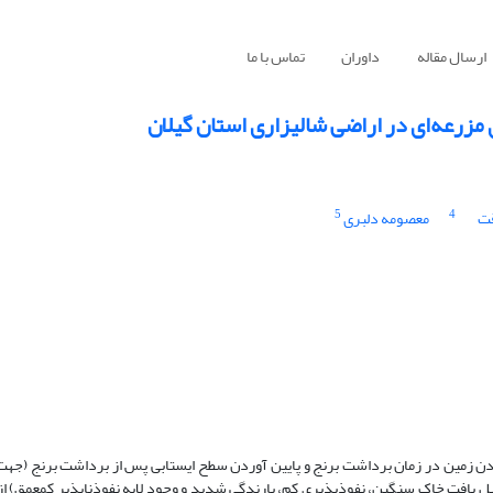
ارسال مقاله
داوران
تماس با ما
مزرعه‌ای در اراضی شالیزاری استان گیلان
5
4
قت
معصومه دلبری
ن زمین در زمان برداشت برنج و پایین آوردن سطح ایستابی پس از برداشت برنج (جهت
دلیل بافت خاک سنگین، نفوذپذیری کم، بارندگی شدید و وجود لایه نفوذناپذیر کم­عمق) ا