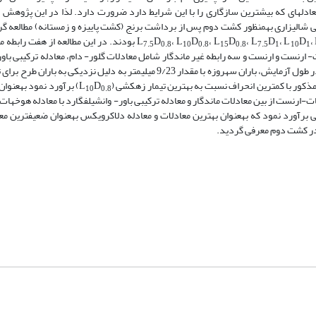
عادله­ای که بیشترین سازگاری را با این شرایط دارد ضرورت دارد. لذا در این پژوهش ک
ی شالیزاری به­منظور کشت دوم پس از برداشت برنج (کشت پاییزه و زمستانه) مطالعه گر
،
D
، L
D
، L
D
، L
D
، L
D
بودند. در این مطالعه از هفت رابطه 
7.5
0.8
10
0.8
15
0.8
7.5
1
10
1
رنست و ارنست و سه رابطه غیر­ ماندگار شامل معادلات گلور- دام، معادله ترکیبی باور-
با معادله هوخهات و دوزو و هلینگا استفاده گردید. از بین بارندگی­های رخ داده در طول آزمایش، باران سه­روزه با مقدار 9/23 میلی­متر به
مذکور با کمترین انحراف نسبت به بهترین تیمار زهکشی (L
D
) برآورد نمود به­عنوان
10
0.8
ست از بین معادلات ماندگار و معادله ترکیبی باور- وان­شیلفگارد با معادله هوخهات ا
 برآورد نمود که به­عنوان بهترین معادلات و معادله دلاکرویکس به­عنوان ضعیف­ترین مع
 در کشت دوم معرفی گردید.