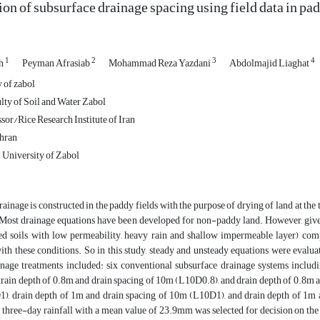
on of subsurface drainage spacing using field data in pad
1
2
3
4
eh
Peyman Afrasiab
Mohammad Reza Yazdani
Abdolmajid Liaghat
 of zabol
lty of Soil and Water Zabol
sor/Rice Research Institute of Iran
ehran
/ University of Zabol
ainage is constructed in the paddy fields with the purpose of drying of land at the 
. Most drainage equations have been developed for non-paddy land. However, given
ed soils with low permeability, heavy rain and shallow impermeable layer) comp
th these conditions. So in this study, steady and unsteady equations were evaluat
inage treatments included: six conventional subsurface drainage systems inclu
rain depth of 0.8m and drain spacing of 10m (L10D0.8), and drain depth of 0.8m a
), drain depth of 1m and drain spacing of 10m (L10D1), and drain depth of 1m 
 three-day rainfall with a mean value of 23.9mm was selected for decision on the 