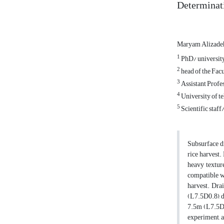
Determinati
Maryam Alizad
1
PhD/ university
2
head of the Facu
3
Assistant Profes
4
University of t
5
Scientific staff
Subsurface dr
rice harvest
heavy textur
compatible wi
harvest. Dra
(L7.5D0.8), d
7.5m (L7.5D1
experiment, a