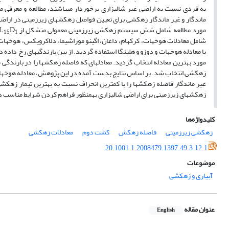
به­ فردی نسبت به اراضی غیر ­شالیزاری برخوردار می­باشند، مطالعه و معرفی م
ماندگار و غیر­ ماندگار زهکشی برای تعیین فواصل زهکش­های زیرزمینی در اراض
مورد مطالعه شامل شش سیستم زهکشی زیرزمینی معمولی متشکل از L
D
 L
15
1
شامل معادلات هوخهات، کرکهام، داغان، اگینو موراشیما، دلاکرویکس، هوخهات- ا
مورد بهترین معادله انتخاب گردید. معادله­ای که فاصله زهکش­ها را در بارندگی 
زهکشی انتخاب شد. بر اساس نتایج بدست آمده در این پژوهش، معادله هوخهات-ارن
غیر­ ماندگار فاصله زهکش­ها را با کمترین انحراف نسبت به بهترین تیمار زهکشی
زهکش­های زیرزمینی برای اراضی شالیزاری به­منظور فراهم کردن شرایط مناسب
کلیدواژه‌ها
زهکشی زیرزمینی
فاصله زهکش
کشت دوم
معادلات زهکشی
20.1001.1.2008479.1397.49.3.12.1
موضوعات
آبیاری و زهکشی
عنوان مقاله
English