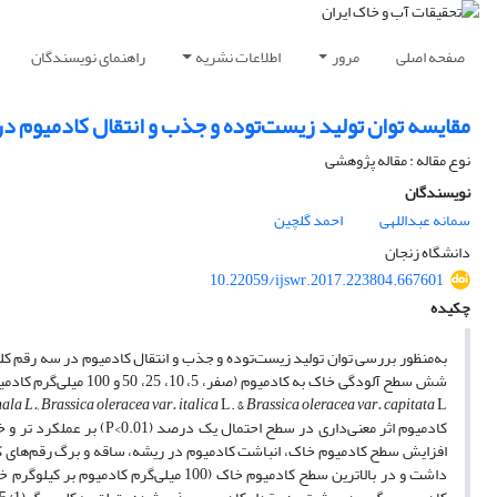
صفحه اصلی
مرور
اطلاعات نشریه
راهنمای نویسندگان
مقایسه توان تولید زیست‌توده و جذب و انتقال کادمیوم د
نوع مقاله : مقاله پژوهشی
نویسندگان
سمانه عبداللهی
احمد گلچین
دانشگاه زنجان
10.22059/ijswr.2017.223804.667601
چکیده
به‌منظور بررسی توان تولید زیست‌توده و جذب و انتقال کادمیوم در سه رقم کل
شش سطح آلودگی خاک به کادمیوم (صفر، 5، 10، 25، 50 و 100 میلی‌گرم کادمیوم بر کیلوگرم خاک) از منبع سولفات کادمیوم [3Cd(SO
ala L., Brassica oleracea var. italica
L. &
Brassica oleracea var. capitata
کادمیوم اثر معنی‌داری د