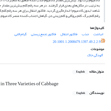
شاهد (بدون کادمیوم) اندازه‌گیری گردید. فاکتور انتقال برای هر سه رقم کلم ک
رقم کلم برگ، کلم بروکلی و کلم زینتی جزء گیاهان اجتناب کننده عنصر کادمیوم 
کلیدواژه‌ها
انباشت
جذب
فاکتور انتقال
فاکتور تجمع زیستی
گیاه‌پالایی
20.1001.1.2008479.1397.49.2.2.9
موضوعات
آلودگی خاک
عنوان مقاله
English
n Three Varieties of Cabbage
نویسندگان
English