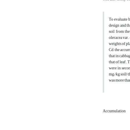
To evaluate 
design and th
soil from the
oleracea var.
weights of pla
Cd, the accum
that in cabba
that of leaf.
were in secon
mg/kg soil) t
was more than
Accumulation