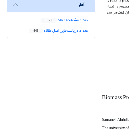
 جذب شده متعلق به کلم برگ (45/1 میلی‌گرم در گلدان) بود و کلم بروکلی (79/0 میلی‌گرم در گلدان) و کلم زینتی (35/0 میلی‌گرم در گلدان)
آمار
‌ترین مقدار جذب کادمیوم در تیمار
توان گفت هر سه
تعداد مشاهده مقاله
1,176
تعداد دریافت فایل اصل مقاله
848
Biomass Pr
Samaneh Abdoll
The university o