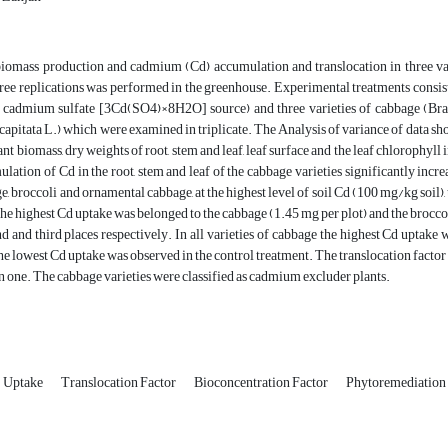
biomass production and cadmium (Cd) accumulation and translocation in three va
ree replications was performed in the greenhouse. Experimental treatments consiste
 cadmium sulfate [3Cd(SO4)×8H2O] source) and three varieties of cabbage (Brassic
 capitata L.) which were examined in triplicate. The Analysis of variance of data sho
nt biomass, dry weights of root, stem and leaf, leaf surface and the leaf chlorophyll in
ulation of Cd in the root, stem and leaf of the cabbage varieties significantly incr
ge, broccoli and ornamental cabbage, at the highest level of soil Cd (100 mg/kg soil),
 The highest Cd uptake was belonged to the cabbage (1.45 mg per plot) and the brocc
d and third places respectively. In all varieties of cabbage the highest Cd uptake
he lowest Cd uptake was observed in the control treatment. The translocation factor f
 one. The cabbage varieties were classified as cadmium excluder plants.
Uptake
Translocation Factor
Bioconcentration Factor
Phytoremediation