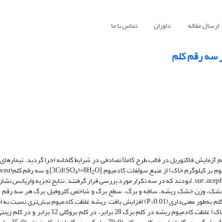
ارسال مقاله
داوران
تماس با ما
ر سه رقم کلم
م آزمایش فاکتوریل در قالب طرح کاملاً تصادفی در شرایط گلخانه اجرا گردید. تیمارها
O] و سه رقم کلم(
)×8H
acea
4
2
var. aceph
L.)بودند که در سه تکرار مورد بررسی قرار گرفتند. نتایج تجزیه واریانس نشا
ر سطح احتمال یک درصد (P<0.01) بر عملکرد تر و خشک، وزن خشک ریشه، ساقه و برگ، سطح برگ و شاخص کلروفیل برگ هر سه 
افزایش سطح کادمیوم خاک، انباشت کادمیوم در ریشه، ساقه و برگ رقم‌های کلم به‌طور معنی‌داری (P<0.01) افزایش یافت. ریشه غلظت کادمیو