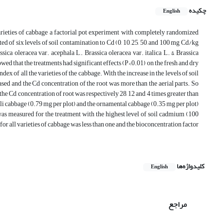
چکیده
English
rieties of cabbage a factorial pot experiment with completely randomized
d of six levels of soil contamination to Cd (0, 10, 25, 50, and 100 mg Cd/kg
a oleracea var. acephala L., Brassica oleracea var. italica L. & Brassica
wed that the treatments had significant effects (P<0.01) on the fresh and dry
dex of all the varieties of the cabbage. With the increase in the levels of soil
eased and the Cd concentration of the root was more than the aerial parts. So
 the Cd concentration of root was respectively 28, 12 and 4 times greater than
oli cabbage (0.79 mg per plot) and the ornamental cabbage (0.35 mg per plot)
 was measured for the treatment with the highest level of soil cadmium (100
or all varieties of cabbage was less than one and the bioconcentration factor
کلیدواژه‌ها
English
مراجع