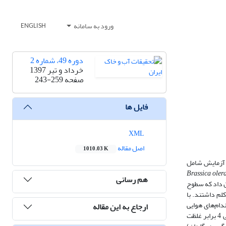
ورود به سامانه
ENGLISH
دوره 49، شماره 2
خرداد و تیر 1397
صفحه
243-259
فایل ها
XML
اصل مقاله
1010.03 K
ی آزمایش شامل
Brassica oler
هم رسانی
ن داد که سطوح
رقم کلم داشتند. با
م بیش‌تری نسبت به اندام‌های هوایی
ارجاع به این مقاله
داشت و در بالاترین سطح کادمیوم خاک (100 میلی‌گرم کادمیوم بر کیلوگرم خاک) غلظت کادمیوم ریشه در کلم برگ 28 برابر، در کلم بروکلی 12 برابر و در کلم زینتی 4 برابر غلظت