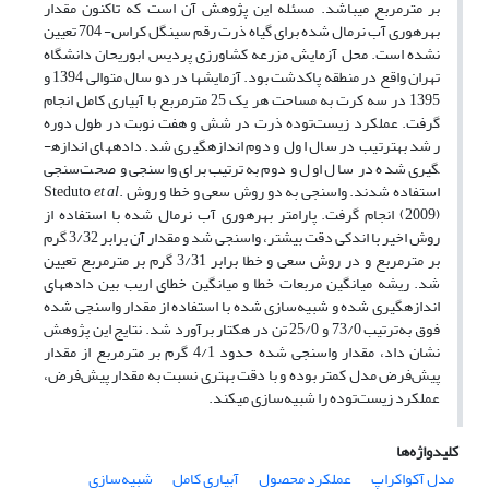
بر متر‌مربع می­باشد. مسئله این پژوهش آن است که تاکنون مقدار
بهره­وری آب نرمال شده برای گیاه ذرت رقم سینگل کراس- 704 تعیین
نشده است. محل آزمایش مزرعه کشاورزی پردیس ابوریحان دانشگاه
تهران واقع در منطقه پاکدشت بود. آزمایش­ها در دو سال متوالی 1394 و
1395 در سه کرت به مساحت هر یک 25 متر‌مربع با آبیاری کامل انجام
گرفت. عملکرد زیست‌توده ذرت در شش و هفت نوبت در طول دوره
رشد به­ترتیب در سال اول و دوم اندازه­گیری شد. داده­های اندازه­
گیری شده در سال اول و دوم به‌ترتیب برای واسنجی و صحت‌سنجی
استفاده شدند. واسنجی به دو روش سعی و خطا و روش Steduto
.
et al
(2009) انجام گرفت. پارامتر بهره­وری آب نرمال شده با استفاده از
روش اخیر با اندکی دقت بیشتر، واسنجی شد و مقدار آن برابر 3/32 گرم
بر متر‌مربع و در روش سعی و خطا برابر 3/31 گرم بر متر‌مربع تعیین
شد. ریشه میانگین مربعات خطا و میانگین خطای اریب بین داده­های
اندازه­گیری شده و شبیه‌سازی شده با استفاده از مقدار واسنجی شده
فوق به‌ترتیب 73/0 و 25/0 تن در هکتار برآورد شد. نتایج این پژوهش
نشان داد، مقدار واسنجی شده حدود 4/1 گرم بر مترمربع از مقدار
پیش‌فرض مدل کمتر بوده و با دقت بهتری نسبت به مقدار پیش‌فرض،
عملکرد زیست‌توده را شبیه‌سازی می­کند.
کلیدواژه‌ها
مدل آکواکراپ
عملکرد محصول
آبیاری کامل
شبیه‌سازی