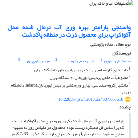
واسنجی پارامتر بهره وری آب نرمال شده مدل
آکواکراپ برای محصول ذرت در منطقه پاکدشت
نوع مقاله : مقاله پژوهشی
نویسندگان
3
2
1
محمدعلی عموپور
علی رحیمی خوب
مریم وراوی پور
1
دانشجوی کارشناسی ارشد پردیس ابوریحان دانشگاه تهران
2
عضو هیأت علمی پردیس ابوریحان، دانشگاه تهران
3
دانشیار گروه مهندسی آبیاری و زهکشی پردیس ابوریحان &ndash; دانشگاه
تهران
10.22059/ijswr.2017.224807.667610
چکیده
پارامتر بهره­وری آب نرمال شده یکی از ورودی­های مدل آکواکراپ است
که بر اساس آن عملکرد زیست‌توده محصول در مقیاس روزانه شبیه­
سازی می­شود. مقدار پیش‌فرض مدل برای پارامتر گیاه ذرت 7/33 گرم