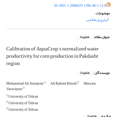
20.1001.1.2008479.1396.48.5.13.9
موضوعات
آبیاری و زهکشی
عنوان مقاله
English
Calibration of AquaCrop’s normalized water
productivity for corn production in Pakdasht
region
نویسندگان
English
1
2
Mohammad Ali Amopour
Ali Rahimi Khoob
Maryam
3
Varavipour
1
University of Tehran
2
University of Tehran
3
University of Tehran
چکیده
English