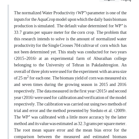
*
The normalized Water Productivity (WP
) parameter is one of the
inputs for the AquaCrop model upon which the daily basis biomass
*
production is simulated. The default value determined for WP
is
33.7 grams per square meter for the corn crop. The problem that
this research intends to solve is the amount of normalized water
productivity for the Single Crosses 704 cultivar of corn, which has
not been determined yet. This study was conducted for two years
(2015-2016) at an experimental farm of Aburaihan college
belonging to the University of Tehran in Pakdashtregion. An
overall of three plots were used for the experiment with an area size
2
of 25 m
for each one. The biomass yield of corn was measured six
and seven times during the growing season in 2015 and 2016,
respectively. The data measured in the first year (2015) and second
year (2016) were used for calibration and verification of the model,
respectively. The calibration was carried out using two methods of
trial and error and the method presented by Steduto et al. (2009).
*
The WP
was calibrated with a little more accuracy by the latter
method, and its value was estimated as 32.3 grams per square meter.
The root mean square error and the mean bias error for the
comparison between the measured and estimated biomass