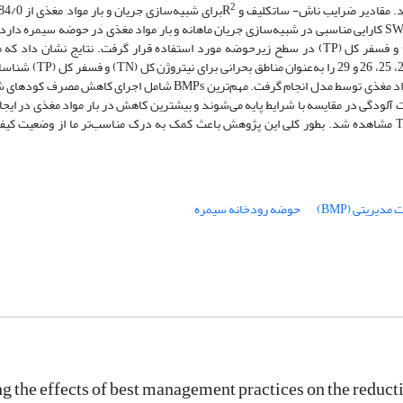
2
اعتبارسنجی جریان از 69/0 تا 85/0 می‌باشد. نتایج آماری نشان داد که مدل SWAT کارایی مناسبی در شبیه‌سازی جریان ماهانه و بار مواد مغذی در حوض
زیرحوضه (شامل 33% از سطح حوضه) شامل زیرحوضه‌های 1، 6، 0
شبیه‌سازی تأثیر بهترین اقدامات مدیریتی (BMPs) برای کنترل هدررفت بار مواد مغذی توسط مدل انجام گرفت. مهم‌ترین BMPs
شد. سناریوهای BMP منجر به کاهش هدررفت آلودگی در مقایسه با شرایط پایه می‌شوند و بیشترین کاهش در بار مواد مغذی در 
کنار رودخانه با درصد کاهش 68%، 36% و 39% به‌ترتیب برای رسوب، TN و TP مشاهده شد. بطور کلی این پژوهش باعث کمک به درک مناسب‌تر ما ا
مدیریتی (BMP)
حوضه رودخانه سیمره
ng the effects of best management practices on the reduct