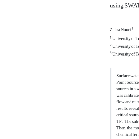
using SWAT
1
Zahra Noori
1
University of T
2
University of T
3
University of T
Surface water
Point Source 
sources in a 
was calibrate
flow and nutr
results reve
critical sour
TP. The sub-w
Then, the mo
chemical fert