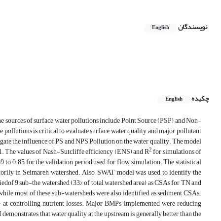
نویسندگان
English
چکیده
English
he sources of surface water pollutions include Point Source (PSP) and Non-
pollutions is critical to evaluate surface water quality and major pollutant
igate the influence of PS and NPS Pollution on the water quality. The model
2
11. The values of Nash-Sutcliffe efficiency (ENS) and R
for simulations of
 to 0.85 for the validation period used for flow simulation. The statistical
ctorily in Seimareh watershed. Also, SWAT model was used to identify the
iedof 9 sub-the watershed (33% of total watershed area) as CSAs for TN and
 while most of these sub-watersheds were also identified as sediment CSAs.
 at controlling nutrient losses. Major BMPs implemented were reducing
I demonstrates that water quality at the upstream is generally better than the