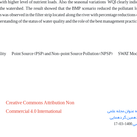
th higher level of nutrient loads. Also, the seasonal variations WQI clearly indi
the watershed. The result showed that the BMP scenario reduced the pollutant los
es was observed in the filter strip located along the river with percentage reductions
erstanding of the status of water quality and the role of the best management pract
lity
Point Source (PSP) and Non-point Source Pollution (NPSP)
SWAT Mod
Creative Commons Attribution Non
ه عنوان مجله علمی
Commercial 4.0 International
در سال 1399 در پانزدهمین گردهمایی
سی
1400-03-17