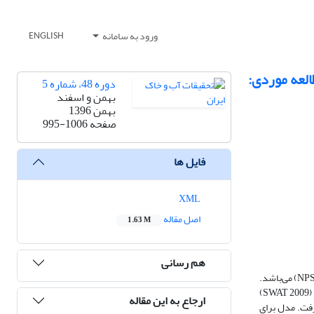
ورود به سامانه
ENGLISH
 مدیریتی در کاهش منابع آلاینده نقطه‌ای و غیرنقطه‌ای آب با استفاده از مدل SWAT (مطالعه موردی:
دوره 48، شماره 5
بهمن و اسفند
بهمن 1396
صفحه
995-1006
فایل ها
XML
اصل مقاله
1.63 M
هم رسانی
) می‌باشد.
شناسایی منابع آلودگی نقطه‌ای و غیرنقطه‌ای برای ارزیابی کیفیت آب سطحی و منابع اصلی آلودگی در حوضه حائز اهمیت می‌باشد. در این مطالعه، مدل ارزیابی آب و خاک (SWAT 2009)
ارجاع به این مقاله
رفت. مدل برای