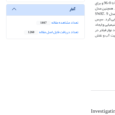
برای شبیه‌سازی جریان و بار مواد مغذی از 84/0 تا 96/0 و برای
ه سیمره دارد. همچنین مدل
آمار
SWAT برای شناسایی مناطق منبع بحرانی (CSAs) رسوب، نیتروژن کل (TN) و فسفر کل (TP) در سطح زیرحوضه مورد استفاده قرار گرفت. نتایج نشان داد که مدل SWAT، 9
1، 17، 21، 22، 25، 26 و 29 را به‌عنوان مناطق بحرانی برای نیتروژن کل (TN) و فسفر کل (TP) شناسایی کرد. سپس
تعداد مشاهده مقاله
1,667
 شامل اجرای کاهش مصرف کودهای شیمیایی و ایجاد
ایجاد نوار فیلتر در
تعداد دریافت فایل اصل مقاله
1,260
ز وضعیت کیفیت آب و نقش
Investigati