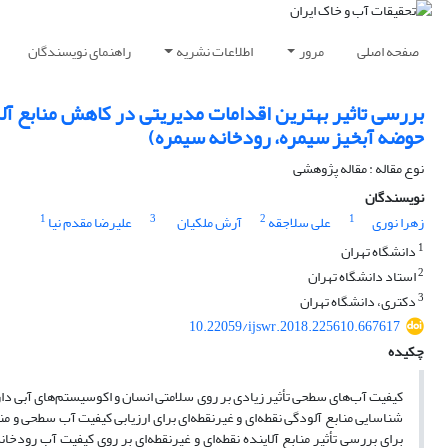
صفحه اصلی
مرور
اطلاعات نشریه
راهنمای نویسندگان
حوضه آبخیز سیمره، رودخانه سیمره)
نوع مقاله : مقاله پژوهشی
نویسندگان
1
3
2
1
زهرا نوری
علی سلاجقه
آرش ملکیان
علیرضا مقدم نیا
1
دانشگاه تهران
2
استاد دانشگاه تهران
3
دکتری، دانشگاه تهران
10.22059/ijswr.2018.225610.667617
چکیده
کیفیت آب‌های سطحی تأثیر زیادی بر روی سلامتی انسان و اکوسیستم‌های آبی دارد. 
برای بررسی تأثیر منابع آلاینده نقطه‌ای و غیرنقطه‌ای بر روی کیفیت آب رو