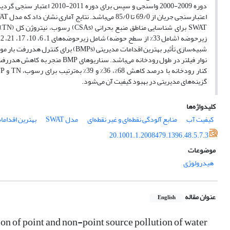
دوره 2009-2000 واسنجی و سپس برای دوره 2011-2010 اعتبار سنجی گردید. مقادیر ضرایب ناش- ساتکلیف و R
نوار فیلتر در طول رودخانه می‌با
گزینه‌های مدیریتی در بهبود کیفیت آن می‌شود.
کلیدواژه‌ها
کیفیت آب
منابع آلودگی نقطه‌ای و غیر نقطه‌ای
مدل SWAT
بهترین اقدامات 
20.1001.1.2008479.1396.48.5.7.3
موضوعات
هیدرولوژی
عنوان مقاله
English
ion of point and non-point source pollution of water