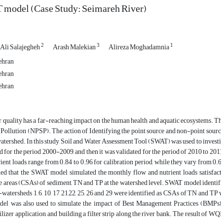
 model (Case Study: Seimareh River)
2
3
1
Ali Salajegheh
Arash Malekian
Alireza Moghadamnia
ehran
ehran
ehran
 quality has a far-reaching impact on the human health and aquatic ecosystems. T
Pollution (NPSP). The action of Identifying the point source and non-point source 
watershed. In this study, Soil and Water Assessment Tool (SWAT) was used to invest
d for the period 2000-2009, and then it was validated for the period of 2010 to 20
ient loads range from 0.84 to 0.96 for calibration period, while they vary from 0.69
aled that the SWAT model simulated the monthly flow and nutrient loads satisfa
ce areas (CSAs) of sediment, TN and TP at the watershed level. SWAT model identif
atersheds 1, 6, 10, 17, 21,22, 25, 26 and 29 were identified as CSAs of TN and TP
del was also used to simulate the impact of Best Management Practices (BMPs)
ilizer application, and building a filter strip along the river bank. The result of WQ