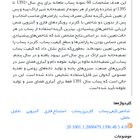
این هدف مشخصات 60 نمونه پساب ماهانه برای پنج سال (1391 تا
1395) و شانزده پارامتر از هر نمونه از تصفیه‌خانه شهر اراک تهیه و پس
از تعیین شش گزینه ممکن مصرف پساب، پارامترهای مناسب انتخاب و
پس از تدوین دو شاخص با کاربرد رویکردهای فازی و آنتروپی ضمن
ارزیابی شاخص‌های پیشنهادی، بهترین گزینه استفاده از پساب در هر
حالت تعیین شد. بر اساس نتایج مشخص شد که شاخص‌های پیشنهادی
ضمن حساس بودن به پارامترها و سطح کیفیت پساب، کاربرد پساب را
به‌خوبی تعیین نموده‌اند. به‌طوری‌که نتایج نشان داد که کیفیت پساب
تصفیه‌خانه شهر اراک در پنج سال اخیر بهبود یافته و در سال پنجم،
پساب این تصفیه‌خانه علاوه بر تولید علوفه دام و آبیاری فضای سبز در
کاربری‌های صنعت، سبزی‌های پخته و تولید دانه‌های روغنی و تغذیه
مصنوعی آبخوان نیز قابل‌استفاده تشخیص داده شده است. این در
حالی است که پساب سال 1391 فقط برای آبیاری فضای سبز و تولید
علوفه تأیید شده است.
کلیدواژه‌ها
شاخص کیفی پساب
کاربری پساب
استنتاج فازی
آنتروپی
تحلیل
عاملی
20.1001.1.2008479.1396.48.5.4.0
موضوعات