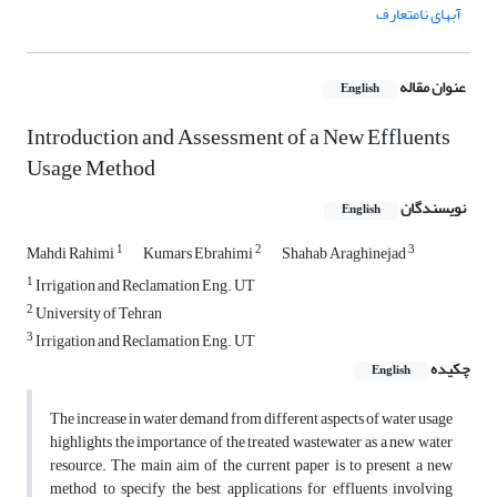
آبهای نامتعارف
عنوان مقاله
English
Introduction and Assessment of a New Effluents
Usage Method
نویسندگان
English
1
2
3
Mahdi Rahimi
Kumars Ebrahimi
Shahab Araghinejad
1
Irrigation and Reclamation Eng. UT
2
University of Tehran
3
Irrigation and Reclamation Eng. UT
چکیده
English
The increase in water demand from different aspects of water usage
highlights the importance of the treated wastewater as a new water
resource. The main aim of the current paper is to present a new
method to specify the best applications for effluents involving