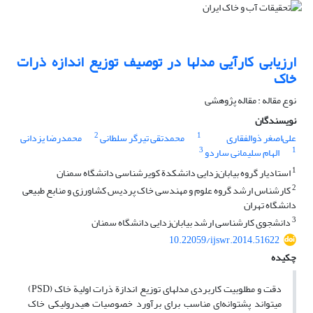
ارزیابی کارآیی مدل‏ها در توصیف توزیع اندازه ذرات
خاک
نوع مقاله : مقاله پژوهشی
نویسندگان
2
1
علی‌اصغر ذوالفقاری
محمدتقی تیرگر سلطانی
محمدرضا یزدانی
3
1
الهام سلیمانی ساردو
1
استادیار گروه بیابان‌زدایی دانشکدة کویرشناسی دانشگاه سمنان
2
کارشناس ارشد گروه علوم و مهندسی خاک پردیس کشاورزی و منابع طبیعی
دانشگاه تهران
3
دانشجوی کارشناسی ارشد بیابان‌زدایی دانشگاه سمنان
10.22059/ijswr.2014.51622
چکیده
دقت و مطلوبیت کاربردی مدل
های توزیع اندازة ذرات اولیة خاک (PSD)
می
تواند پشتوانه‌ای مناسب برای برآورد خصوصیات هیدرولیکی خاک