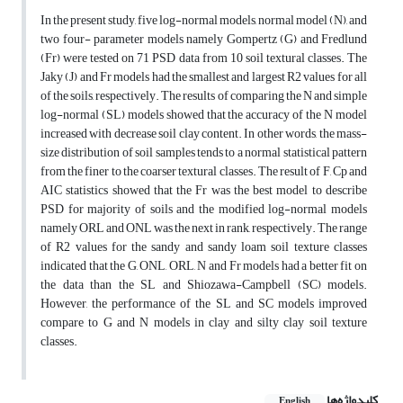
In the present study, five log-normal models, normal model (N), and
two four- parameter models namely Gompertz (G) and Fredlund
(Fr) were tested on 71 PSD data from 10 soil textural classes. The
Jaky (J) and Fr models had the smallest and largest R2 values for all
of the soils, respectively. The results of comparing the N and simple
log-normal (SL) models showed that the accuracy of the N model
increased with decrease soil clay content. In other words, the mass-
size distribution of soil samples tends to a normal statistical pattern
from the finer to the coarser textural classes. The result of F, Cp and
AIC statistics showed that the Fr was the best model to describe
PSD for majority of soils and the modified log-normal models
namely ORL and ONL was the next in rank, respectively. The range
of R2 values for the sandy and sandy loam soil texture classes
indicated that the G, ONL, ORL, N and Fr models had a better fit on
the data than the SL and Shiozawa-Campbell (SC) models.
However, the performance of the SL and SC models improved
compare to G and N models in clay and silty clay soil texture
classes.
کلیدواژه‌ها
English