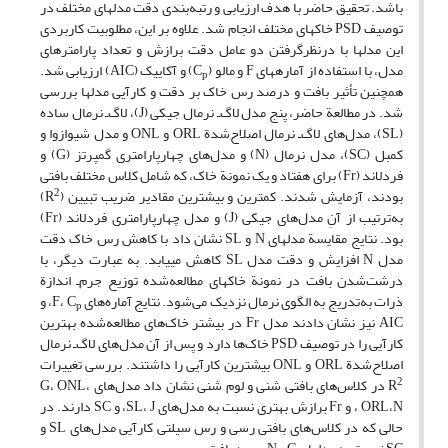
باشد. تحقیق حاضر با هدف ارزیابی و رتبه‌بندی دقت مدل
های مختلف در
توصیف PSD خاک
های مختلف انجام شد. علاوه بر این، مطلوبیت کاربردی
این مدل
ها با درنظرگرفتن دو عامل دقت برازش و تعداد پارامترهای
مدل، با استفاده از آماره
های F و مالو (C
) و آکاییک (AIC) ارزیابی شد.
p
همچنین تأثیر بافت و درصد رس خاک بر دقت و کارآیی مدل
ها بررسی
شد. در مطالعة حاضر، پنج مدل لاگ‌ـ نرمال جیکی (J)، لاگ‌ـ نرمال ساده
(SL)، مدل‌های لاگ‌ـ نرمال اصلاح‌شدة ORL و ONL و مدل شیوازوا‌ و
کمبل (SC)، مدل نرمال (N) و مدل‌های چهارپارامتری گمپرتز (G) و
فردلاند (Fr) برای هفتاد و یک نمونة خاک، که شامل کلاس
مختلف بافتی
2
بودند، آزمایش شدند. کمترین و بیشترین مقادیر ضریب تبیین (R
)
به‌ترتیب از آنِ مدل‌های جیکی (J) و مدل چهارپارامتری فردلاند (Fr)
بود. نتایج مقایسة مدل
های N و SL نشان داد با کاهش رس خاک دقت
مدل N افزایش و دقت مدل SL کاهش می
یابد. به عبارت دیگر، با
درشت‌شدن بافت در نمونة
خاک
های مطالعه‌شده توزیع جرم‌ـ اندازة
ذرات به‌تدریج به الگوی نرمال نزدیک
می‌شود. نتایج آماره‌های F، C
، و
p
AIC نیز نشان دادند مدل Fr در بیشتر خاک‌های مطالعه‌شده بهترین
کارآیی را در توصیف PSD خاک‌ها دارد و پس از آن مدل‌های لاگ‌ـ نرمال
اصلاح‌شدة ORL و ONL بیشترین کارآیی را داشتند. بررسی تغییرات
2
R
در کلاس‌های بافتی شنی و لوم شنی نشان داد مدل‌های G، ONL،
ORL،N ، و Fr برازش بهتری نسبت به مدل‌های SL، J، و SC دارند. در
حالی که در کلاس‌های بافتی رسی و رس سیلتی کارآیی مدل‌های SL و