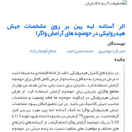
اثر آستانه لبه پهن بر روی مشخصات جهش
هیدرولیکی در حوضچه های آرامش واگرا
نویسندگان
امیر گرد نوشهری
محمدحسین امید
صلاح کوچک زاده
چکیده
در سازه های کنترل هیدرولیکی، اغلب از لحاظ اقتصادی به صرفه است
تا عرض دریچه را به حداقل رسانده و از عرض کامل کانال برای حوضچه
آرامش استفاده کرد. بنابراین برای دست یابی به این هدف می توان از
مقاطع واگرای تدریجی برای حوضچه آرامش استفاده کرد. از طرفی
جهش هیدرولیکی در اینگونه حوضچه ها فاقد وضعیت و مشخصات
مناسب جهش کلاسیک می باشد. در این تحقیق امکان بهبود مشخصات
جهش هیدرولیکی واگرا به کمک آستانه لبه پهن مورد بررسی قرار
گرفته است. در مجموع 79 آزمایش در محدوده اعداد فرود اولیه 1/3 تا
3/10 در یک حوضچه آرامش واگرا انجام گرفت. از آستانه های با ارتفاع
های مختلف و موقعیت های متفاوت نسبت به پنجه جهش در حوضچه