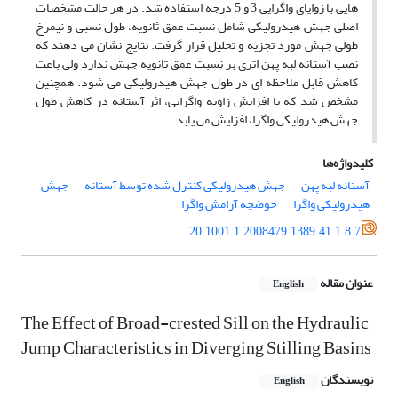
هایی با زوایای واگرایی 3 و 5 درجه استفاده شد. در هر حالت مشخصات
اصلی جهش هیدرولیکی شامل نسبت عمق ثانویه، طول نسبی و نیمرخ
طولی جهش مورد تجزیه و تحلیل قرار گرفت. نتایج نشان می دهند که
نصب آستانه لبه پهن اثری بر نسبت عمق ثانویه جهش ندارد ولی باعث
کاهش قابل ملاحظه ای در طول جهش هیدرولیکی می شود. همچنین
مشخص شد که با افزایش زاویه واگرایی، اثر آستانه در کاهش طول
جهش هیدرولیکی واگرا، افزایش می یابد.
کلیدواژه‌ها
آستانه لبه پهن
جهش هیدرولیکی کنترل شده توسط آستانه
جهش
هیدرولیکی واگرا
حوضچه آرامش واگرا
20.1001.1.2008479.1389.41.1.8.7
عنوان مقاله
English
The Effect of Broad-crested Sill on the Hydraulic
Jump Characteristics in Diverging Stilling Basins
نویسندگان
English