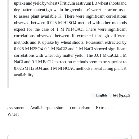
uptake and yield by wheat (Triticum aestivum L.), wheat shoots and
dry matter content (grown in the greenhouse) were the factors used
to assess plant available K. There were significant correlations
observed between 0.025 M H2SO4 method with other methods
expect for the case of 1 M NH4OAc. There were significant
correlations observed between K extracted through different
methods and K uptake by wheat shoots. Potassium extracted by
0.025 M H2SO4, 0.1 M BaCl2, and 1 M NaCl showed significant
correlations with wheat dry matter yield. The 0.01 M CaCl2, 1 M
NaCl, and 0.1 M BaCl2 extraction methods seem to be superior to
0.025 M H2SO4, and 1 M NH4OAC methods in evaluating plant K
availability.
کلیدواژه‌ها
English
assesment
Available potassium
comparison
Extractant
Wheat