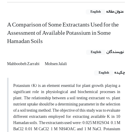
عنوان مقاله
English
A Comparison of Some Extractants Used for the
Assessment of Available Potassium in Some
Hamadan Soils
نویسندگان
English
Mahboobeh Zarrabi
Mohsen Jalali
چکیده
English
Potassium (K) is an element essential for plant growth, playing a
significant role in physiological and biochemical processes in
plant. The relationship between a soil testing extractant vs. plant
nutrient uptake should be a determining parameter in the selection
of a soil testing method. The objective of this study was to evaluate
different extractants employed for extracting available K in 10
Hamadan soils. The extractants used, were: 0.025 M H2SO4 , 0.1 M
BaCl2, 0.01 M CaCl2, 1 M NH4OAC, and 1 M NaCl. Potassium