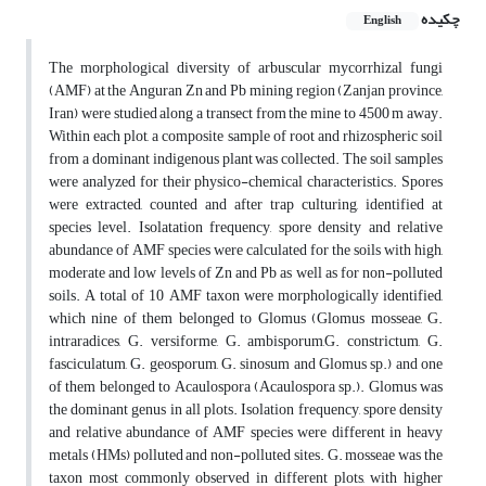
چکیده
English
The morphological diversity of arbuscular mycorrhizal fungi
(AMF) at the Anguran Zn and Pb mining region (Zanjan province,
Iran) were studied along a transect from the mine to 4500 m away.
Within each plot, a composite sample of root and rhizospheric soil
from a dominant indigenous plant was collected. The soil samples
were analyzed for their physico-chemical characteristics. Spores
were extracted, counted and after trap culturing, identified at
species level. Isolatation frequency, spore density and relative
abundance of AMF species were calculated for the soils with high,
moderate and low levels of Zn and Pb as well as for non-polluted
soils. A total of 10 AMF taxon were morphologically identified,
which nine of them belonged to Glomus (Glomus mosseae, G.
intraradices, G. versiforme, G. ambisporum,G. constrictum, G.
fasciculatum, G. geosporum, G. sinosum and Glomus sp.) and one
of them belonged to Acaulospora (Acaulospora sp.). Glomus was
the dominant genus in all plots. Isolation frequency, spore density
and relative abundance of AMF species were different in heavy
metals (HMs) polluted and non-polluted sites. G. mosseae was the
taxon most commonly observed in different plots, with higher