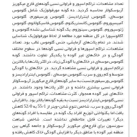
تعداد مشاهدات، تراکم اسپور و فراوانی نسبی گونه‌های قارچ میکوریز
آربوسکولار محاسبه گردید. ده گونه مورفولوژیک شامل گلوموس
موسه‌ای، گلوموس اینترارادیسز، گلوموس ورسیفورم، گلوموس
آمبیسپوروم، گلوموس کانستریکتوم، گلوموس فاسیکولاتوم، گلوموس
ژئوسپوروم، گلوموس سینوزوم، یک گونه شناسایی نشده گلوموس و
آکالوسپورا در کل منطقه مورد مطالعه از لحاظ مورفولوژیک شناسایی
شدند. در تمام پلات‌های آزمایشی، جنس گلوموس غالب بود. تعداد
مشاهدات، تراکم اسپورها و فراوانی نسبی گونه‌ها در سطوح مختلف
آلودگی و در خاک‌های غیر آلوده با یکدیگر تفاوت داشتند. گونه
گلوموس موسه‌ای در خاک‌های با آلودگی زیاد، در اکثر پلات‌ها با بالاترین
تراکم اسپور و فراوانی نسبی مشاهده گردید. در خاک‌های با آلودگی
متوسط و کم روی و سرب، گلوموس موسه‌ای ، گلوموس اینترارادیسز و
گلوموس ورسیفورم نسبت به سایر گونه‌های قارچ میکوریز آربوسکولار
فراوانی نسبی بیشتری داشته و در اکثر پلات‌ها وجود داشتند. در
خاک‌های غیر آلوده همجوار، کثرت مشاهدات، تراکم اسپور و فراوانی
نسبی گلوموس اینترارادیسز نسبت به بقیه گونه‌ها بالاتر بود. با افزایش
آلودگی روی و سرب، شاخص تنوع شانن-وینر از 55/1 به 52/0 کاهش
یافت اما یکنواختی (توزیع افراد یک گونه در مقایسه با افراد گونه‌های
دیگر) تغییرات قابل ملاحظه‌ای نداشته است. شاخص شباهت
سورنسون برای قارچ‌های میکوریز آربوسکولار و جامعه گیاهی بین
منطقه غیر آلوده با مناطق دیگر با افزایش آلودگی خاک کاهش یافته و