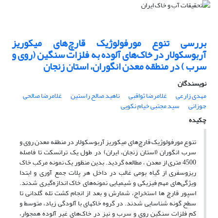
بررسی تنوع مورفولوژیک قارچ‌های میکوریز
آربوسکولار در خاک‌های آلوده به فلزات سنگین (روی و
سرب ) در منطقه معدن انگوران، استان زنجان
نویسندگان
مهدی زارعی
غلامرضا ثواقبی
ناهید صالح راستین
غلامرضا صالحی
جوزانی
سید مجتبی خیام نکویی
چکیده
تنوع مورفولوژیک قارچ‌های میکوریز آربوسکولار در منطقه معدن‌ روی و
سرب انگوران (استان زنجان، ایران) در طول یک ترانسکت تا فاصله
4500 متری از معدن ، مطالعه گردید. بدین منظور یک نمونه مرکب خاک
ریزوسفری از گیاه بومی غالب در داخل هر پلات جمع آوری و ابتدا
ویژگی‌های مهم فیزیکی و شیمیایی نمونه‌های خاک اندازه‌گیری شدند.
اسپور قارچ ها استخراج، شمارش و بعد از انجام کشت تله گلدانی تا
سطح گونه شناسایی شدند. در گروه خاکهای با آلودگی زیاد، متوسط و
کم فلزات سنگین روی و سرب و نیز در خاک‌های غیر آلوده همجوار،