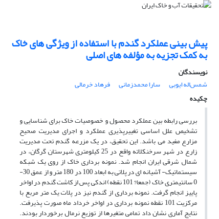
پیش بینی عملکرد گندم با استفاده از ویژگی های خاک
به کمک تجزیه به مؤلفه های اصلی
نویسندگان
شمس‌اله ایوبی
سارا محمدزمانی
فرهاد خرمالی
چکیده
بررسی رابطه بین عملکرد محصول و خصوصیات خاک برای شناسایی و
تشخیص علل اساسی تغییرپذیری عملکرد و اجرای مدیریت صحیح
مزارع مفید می باشد. این تحقیق، در یک مزرعه گندم تحت مدیریت
زارع در شهر سرخنکلاته واقع در 25 کیلومتری شهرستان گرگان، در
شمال شرقی ایران انجام شد. نمونه برداری خاک از روی یک شبکه
سیستماتیک- آشیانه ای در پلاتی به ابعاد 100 در 180 متر و از عمق 30-
0 سانتیمتری خاک (جمعا? 101 نقطه) اندکی پس از کاشت گندم در اواخر
پاییز انجام گرفت. نمونه برداری از گندم نیز در پلات یک متر مربع با
مرکزیت 101 نقطه نمونه برداری در اواخر خرداد ماه صورت پذیرفت.
نتایج آماری نشان داد تمامی متغیرها از توزیع نرمال برخوردار بودند.