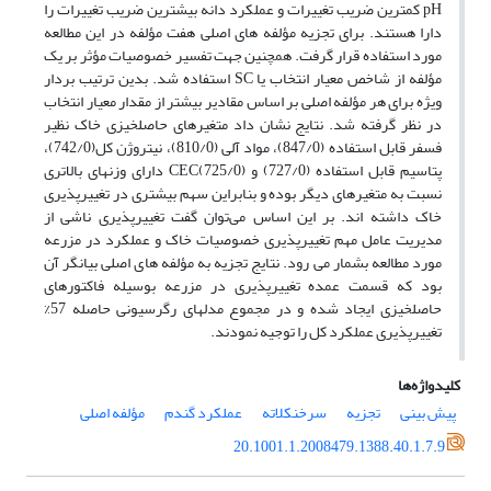
pH کمترین ضریب تغییرات و عملکرد دانه بیشترین ضریب تغییرات را
دارا هستند. برای تجزیه مؤلفه های اصلی هفت مؤلفه در این مطالعه
مورد استفاده قرار گرفت. همچنین جهت تفسیر خصوصیات مؤثر بر یک
مؤلفه از شاخص معیار انتخاب یا SC استفاده شد. بدین ترتیب بردار
ویژه برای هر مؤلفه اصلی بر اساس مقادیر بیشتر از مقدار معیار انتخاب
در نظر گرفته شد. نتایج نشان داد متغیرهای حاصلخیزی خاک نظیر
فسفر قابل استفاده (847/0)، مواد آلی (810/0)، نیتروژن کل(742/0)،
پتاسیم قابل استفاده (727/0) و CEC(725/0) دارای وزنهای بالاتری
نسبت به متغیرهای دیگر بوده و بنابراین سهم بیشتری در تغییرپذیری
خاک داشته اند. بر این اساس می‌توان گفت تغییرپذیری ناشی از
مدیریت عامل مهم تغییرپذیری خصوصیات خاک و عملکرد در مزرعه
مورد مطالعه بشمار می رود. نتایج تجزیه به مؤلفه های اصلی بیانگر آن
بود که قسمت عمده تغییرپذیری در مزرعه بوسیله فاکتورهای
حاصلخیزی ایجاد شده و در مجموع مدلهای رگرسیونی حاصله 57%
تغییرپذیری عملکرد کل را توجیه نمودند.
کلیدواژه‌ها
پیش بینی
تجزیه
سرخنکلاته
عملکرد گندم
مؤلفه اصلی
20.1001.1.2008479.1388.40.1.7.9