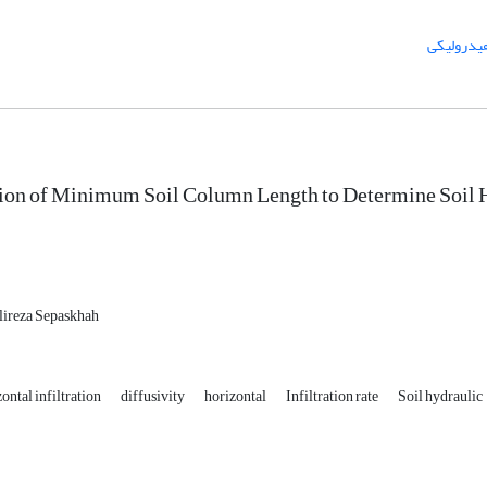
یدرولیکی
on of Minimum Soil Column Length to Determine Soil H
lireza Sepaskhah
ontal infiltration
diffusivity
horizontal
Infiltration rate
Soil hydraulic