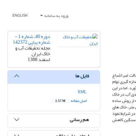
ورود به سامانه
ENGLISH
دوره 40، شماره 1 -
شماره پیاپی 142372
مجله تحقیقات آب و
خاک ایران
اسفند 1388
الت غیر اشباع
فایل ها
ازه گیری توام
د. اما در این
XML
دی آب در خاک
 از روش ساده
اصل مقاله
1.57 M
بافت خاک سبک تر باشد طول ستون خاک باید بیشتر شود بطوریکه برای خاکهای سنگین حداقل طول 8 سانتی متر، خاک های
مختلف در شرایط نفوذ
هم رسانی
ک سنگین کاهش
ارجاع به این مقاله