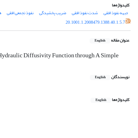
کلیدواژه‌ها
جبهه نفوذ افقی
شدت نفوذ افقی
ضریب پخشیدگی
نفوذ تجمعی افقی
ه
20.1001.1.2008479.1388.40.1.5.7
عنوان مقاله
English
ydraulic Diffusivity Function through A Simple
نویسندگان
English
کلیدواژه‌ها
English