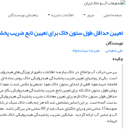
صفحه اصلی
مرور
اطلاعات نشریه
راهنمای نویسندگان
تعیین حداقل طول ستون خاک برای تعیین تابع ضریب پخ
نویسندگان
علی شعبانی
علیرضا سپاسخواه
چکیده
بررسی حرکت آب و املاح در خاک نیازمند اطلاعات دقیق از ویژگی های هیدرو
است. یکی از روشهای تعیین ضریب پخشیدگی هیدرولیکی خاک روش ساده ای است ک
فاصله جبهه نفوذ افقی از ابتدای ستون خاک, نفوذ تجمعی و عکس شدت نفوذ لح
روش طول ستون خاک که برای تعیین تابع ضریب پخشیدگی هیدرولیکی بکار می‌
حداقل طول ستون خاک لازم برای تعیین معادلات ضریب پخشیدگی هیدرولیکی
متوسط 15 سانتی متر و برای خاکهای سب
آب و تبخیر آب ارائه گردید. میانگین ضریب پخشیدگی هیدرولیکی خاک ما
می‌یابد.