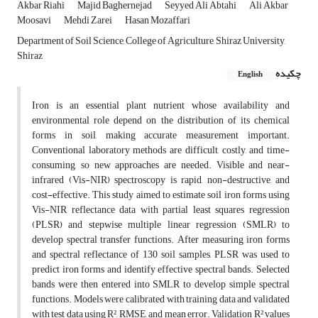
Akbar Riahi
Majid Baghernejad
Seyyed Ali Abtahi
Ali Akbar
Moosavi
Mehdi Zarei
Hasan Mozaffari
Department of Soil Science, College of Agriculture, Shiraz University,
Shiraz
چکیده
English
Iron is an essential plant nutrient whose availability and
environmental role depend on the distribution of its chemical
forms in soil, making accurate measurement important.
Conventional laboratory methods are difficult, costly, and time-
consuming, so new approaches are needed. Visible and near-
infrared (Vis-NIR) spectroscopy is rapid, non-destructive, and
cost-effective. This study aimed to estimate soil iron forms using
Vis-NIR reflectance data with partial least squares regression
(PLSR) and stepwise multiple linear regression (SMLR) to
develop spectral transfer functions. After measuring iron forms
and spectral reflectance of 130 soil samples, PLSR was used to
predict iron forms and identify effective spectral bands. Selected
bands were then entered into SMLR to develop simple spectral
functions. Models were calibrated with training data and validated
with test data using R², RMSE, and mean error. Validation R² values