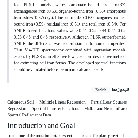
for PLSR models were: carbonate-bound iron (0.37),
exchangeable iron (0.63), organic-bound iron (0.53), amorphous
iron oxides (0.67), crystalline iron oxides (0.68), manganese oxide-
bound iron (0.59), residual iron (0.51), and total iron (0.54). For
SMLR-based functions, values were 0.41, 0.55, 0.44, 0.41, 0.65,
0.53, 0.48, and 0.48, respectively. Although PLSR outperformed
SMLR, the difference was not substantial for some properties.
Thus, Vis-NIR spectroscopy combined with regression models,
especially PLSR, is an effective, low-cost, non-destructive method
for estimating soil iron forms. The developed spectral functions
should be validated before use in non-calcareous soils.
کلیدواژه‌ها
English
Calcareous Soil
Multiple Linear Regression
Partial Least Squares
Regression
Spectral Transfer Functions
Visible and Near-Infrared
Spectral Reflectance Data
Introduction and Goal
Iron is one of the most important essential nutrients for plant growth. In