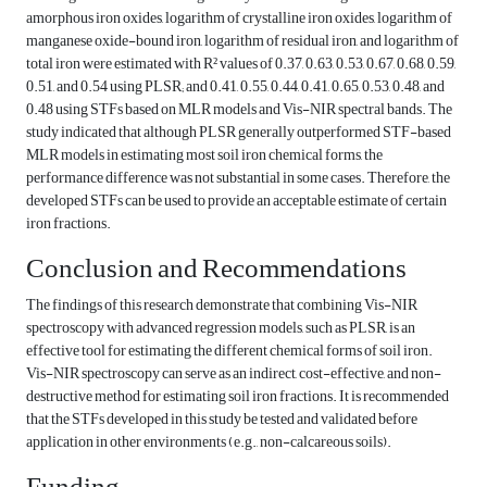
amorphous iron oxides, logarithm of crystalline iron oxides, logarithm of
manganese oxide-bound iron, logarithm of residual iron, and logarithm of
total iron were estimated with R² values of 0.37, 0.63, 0.53, 0.67, 0.68, 0.59,
0.51, and 0.54 using PLSR; and 0.41, 0.55, 0.44, 0.41, 0.65, 0.53, 0.48, and
0.48 using STFs based on MLR models and Vis-NIR spectral bands. The
study indicated that although PLSR generally outperformed STF-based
MLR models in estimating most soil iron chemical forms, the
performance difference was not substantial in some cases. Therefore, the
developed STFs can be used to provide an acceptable estimate of certain
iron fractions.
Conclusion and Recommendations
The findings of this research demonstrate that combining Vis-NIR
spectroscopy with advanced regression models, such as PLSR, is an
effective tool for estimating the different chemical forms of soil iron.
Vis-NIR spectroscopy can serve as an indirect, cost-effective, and non-
destructive method for estimating soil iron fractions. It is recommended
that the STFs developed in this study be tested and validated before
application in other environments (e.g., non-calcareous soils).