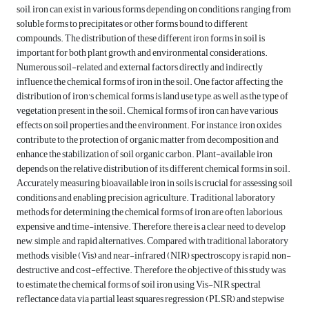
soil, iron can exist in various forms depending on conditions, ranging from
soluble forms to precipitates or other forms bound to different
compounds. The distribution of these different iron forms in soil is
important for both plant growth and environmental considerations.
Numerous soil-related and external factors directly and indirectly
influence the chemical forms of iron in the soil. One factor affecting the
distribution of iron's chemical forms is land use type, as well as the type of
vegetation present in the soil. Chemical forms of iron can have various
effects on soil properties and the environment. For instance, iron oxides
contribute to the protection of organic matter from decomposition and
enhance the stabilization of soil organic carbon. Plant-available iron
depends on the relative distribution of its different chemical forms in soil.
Accurately measuring bioavailable iron in soils is crucial for assessing soil
conditions and enabling precision agriculture. Traditional laboratory
methods for determining the chemical forms of iron are often laborious,
expensive, and time-intensive. Therefore, there is a clear need to develop
new, simple, and rapid alternatives. Compared with traditional laboratory
methods, visible (Vis) and near-infrared (NIR) spectroscopy is rapid, non-
destructive, and cost-effective. Therefore, the objective of this study was
to estimate the chemical forms of soil iron using Vis-NIR spectral
reflectance data via partial least squares regression (PLSR) and stepwise