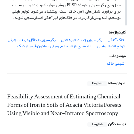
مدل‌های رگرسیونی به‌ویژه PLSR روشی مؤثر، کم‌هزینه و غیرمخرب
برای برآورد شکل‌های آهن خاک است. پیشنهاد می‌شود توابع طیفی
توسعه‌یافته پیش از کاربرد، در خاک‌های غیرآهکی اعتبارسنجی شوند.
کلیدواژه‌ها
خاک آهکی
رگرسیون چند متغیره خطی
رگرسیون حداقل مربعات جزئی
توابع انتقالی طیفی
داده‌های بازتاب طیفی مرئی و مادون قرمز نزدیک
موضوعات
شیمی خاک
عنوان مقاله
English
Feasibility Assessment of Estimating Chemical
Forms of Iron in Soils of Acacia Victoria Forests
Using Visible and Near-Infrared Spectroscopy
نویسندگان
English