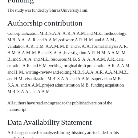
Funding
The study was funded by Shiraz University, Iran.
Authorship contribution
Conceptualization, M.B., S.A.A., A. R., A.A.M. and M.Z.; methodology,
M.B., A.A.. A. R., and A.A.M.; software, A.R., H. M., and A.A.M.;
validation, A. R., H.M., A.A.M., M. B., and S. A. A.; formal analysis, A. R.,
H.M., A.A.M., M. B., and S. A. A.; investigation, A. R., H.M., A.A.M., M.
B., and S. A. A., and M.Z.; resources, M. B., S. A. A., A.A.M., A.R.; data
curation, A.R., and H.M.; writing-original draft preparation, A.R., A.A.M.,
and H. M.,; writing-review and editing, M.B., S.A.A., A.R., A.A.M., M.Z.,
and H.M.; visualization, M.B., S.A.A., and A.A.M.; supervision, M.B.,
S.A.A., and A.A.M.; project administration, M.B.; funding acquisition,
M.B., S.A.A., and A.A.M..
All authors have read and agreed to the published version of the
manuscript.
Data Availability Statement
All data generated or analyzed during this study are included in this