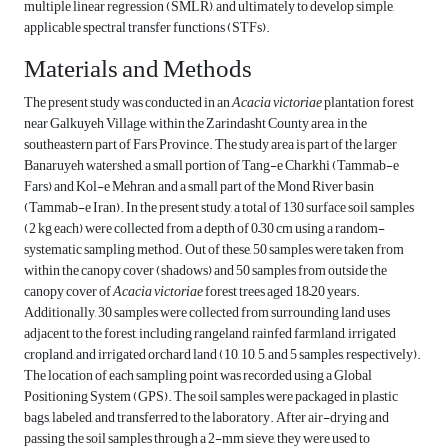
multiple linear regression (SMLR), and ultimately to develop simple,
applicable spectral transfer functions (STFs).
Materials and Methods
The present study was conducted in an
Acacia victoriae
plantation forest
near Galkuyeh Village, within the Zarindasht County area, in the
southeastern part of Fars Province. The study area is part of the larger
Banaruyeh watershed, a small portion of Tang-e Charkhi (Tammab-e
Fars) and Kol-e Mehran, and a small part of the Mond River basin
(Tammab-e Iran). In the present study, a total of 130 surface soil samples
(2 kg each) were collected from a depth of 0–30 cm using a random-
systematic sampling method. Out of these, 50 samples were taken from
within the canopy cover (shadows) and 50 samples from outside the
canopy cover of
Acacia victoriae
forest trees aged 18–20 years.
Additionally, 30 samples were collected from surrounding land uses
adjacent to the forest, including rangeland, rainfed farmland, irrigated
cropland, and irrigated orchard land (10, 10, 5, and 5 samples, respectively).
The location of each sampling point was recorded using a Global
Positioning System (GPS). The soil samples were packaged in plastic
bags, labeled, and transferred to the laboratory. After air-drying and
passing the soil samples through a 2-mm sieve, they were used to