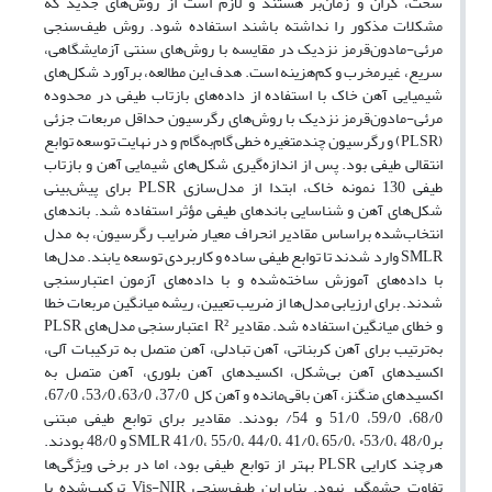
سخت، گران و زمان‌بر هستند و لازم است از روش‌های جدید که
مشکلات مذکور را نداشته باشند استفاده شود. روش طیف‌سنجی
مرئی-مادون‌قرمز نزدیک در مقایسه با روش‌های سنتی آزمایشگاهی،
سریع، غیرمخرب و کم‌هزینه است. هدف این مطالعه، برآورد شکل‌های
شیمیایی آهن خاک با استفاده از داده‌های بازتاب طیفی در محدوده
مرئی-مادون‌قرمز نزدیک با روش‌های رگرسیون حداقل مربعات جزئی
(PLSR) و رگرسیون چندمتغیره خطی گام‌به‌گام و در نهایت توسعه توابع
انتقالی طیفی بود. پس از اندازه‌گیری شکل‌های شیمایی آهن و بازتاب
طیفی 130 نمونه خاک، ابتدا از مدل‌سازی PLSR برای پیش‌بینی
شکل‌های آهن و شناسایی باندهای طیفی مؤثر استفاده شد. باندهای
انتخاب‌شده براساس مقادیر انحراف معیار ضرایب رگرسیون، به مدل
SMLR وارد شدند تا توابع طیفی ساده و کاربردی توسعه یابند. مدل‌ها
با داده‌های آموزش ساخته‌شده و با داده‌های آزمون اعتبارسنجی
شدند. برای ارزیابی مدل‌ها از ضریب تعیین، ریشه میانگین مربعات خطا
و خطای میانگین استفاده شد. مقادیر R² اعتبارسنجی مدل‌های PLSR
به‌ترتیب برای آهن کربناتی، آهن تبادلی، آهن متصل به ترکیبات آلی،
اکسیدهای آهن بی‌شکل، اکسیدهای آهن بلوری، آهن متصل به
اکسیدهای منگنز، آهن باقی‌مانده و آهن کل 37/0، 63/0، 53/0، 67/0،
68/0، 59/0، 51/0 و 54/ بودند. مقادیر برای توابع طیفی مبتنی
برSMLR 41/0، 55/0، 44/0، 41/0، 65/0، ۰53/0، 48/0 و 48/0 بودند.
هرچند کارایی PLSR بهتر از توابع طیفی بود، اما در برخی ویژگی‌ها
تفاوت چشمگیر نبود. بنابراین طیف‌سنجی Vis-NIR ترکیب‌شده با