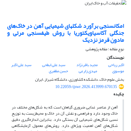
امکان‏سنجی برآورد شکل‏های شیمیایی آهن در خاک‌های
جنگلی آکاسیاویکتوریا با روش طیف‏سنجی مرئی و
مادون ‏قرمز نزدیک
نوع مقاله : مقاله پژوهشی
نویسندگان
اکبر ریاحی
مجید باقرنژاد
سید علی ابطحی
سید علی اکبر
موسوی
مهدی زارعی
حسن مظفری
بخش علوم خاک، دانشکده کشاورزی، دانشگاه شیراز، ایران
10.22059/ijswr.2026.413999.670135
چکیده
آهن از عناصر غذایی ضروری گیاهان است که به شکل‌های مختلف در
خاک وجود دارد و فراهمی و نقش آن در خاک و محیط‌زیست به توزیع
نسبی شکل‌های شیمیایی آن بستگی دارد. بنابراین اندازه‌گیری دقیق
شکل‌های آهن اهمیت ویژه‌ای دارد. روش‌های معمول آزمایشگاهی