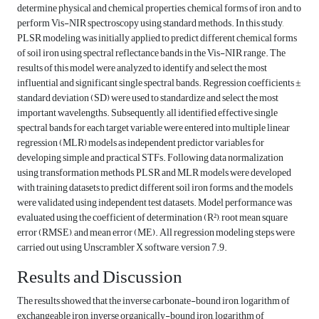
determine physical and chemical properties, chemical forms of iron, and to
perform Vis-NIR spectroscopy using standard methods. In this study,
PLSR modeling was initially applied to predict different chemical forms
of soil iron using spectral reflectance bands in the Vis-NIR range. The
results of this model were analyzed to identify and select the most
influential and significant single spectral bands. Regression coefficients ±
standard deviation (SD) were used to standardize and select the most
important wavelengths. Subsequently, all identified effective single
spectral bands for each target variable were entered into multiple linear
regression (MLR) models as independent predictor variables for
developing simple and practical STFs. Following data normalization
using transformation methods, PLSR and MLR models were developed
with training datasets to predict different soil iron forms, and the models
were validated using independent test datasets. Model performance was
evaluated using the coefficient of determination (R²), root mean square
error (RMSE), and mean error (ME). All regression modeling steps were
carried out using Unscrambler X software, version 7.9.
Results and Discussion
The results showed that the inverse carbonate-bound iron, logarithm of
exchangeable iron, inverse organically-bound iron, logarithm of