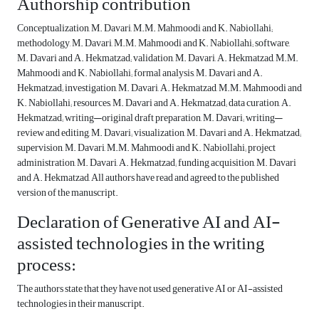
Authorship contribution
Conceptualization, M. Davari, M.M. Mahmoodi and K. Nabiollahi;
methodology, M. Davari, M.M. Mahmoodi and K. Nabiollahi; software,
M. Davari and A. Hekmatzad; validation, M. Davari, A. Hekmatzad, M.M.
Mahmoodi and K. Nabiollahi; formal analysis, M. Davari and A.
Hekmatzad; investigation, M. Davari, A. Hekmatzad, M.M. Mahmoodi and
K. Nabiollahi; resources, M. Davari and A. Hekmatzad; data curation, A.
Hekmatzad; writing—original draft preparation, M. Davari; writing—
review and editing, M. Davari; visualization, M. Davari and A. Hekmatzad;
supervision, M. Davari, M.M. Mahmoodi and K. Nabiollahi; project
administration, M. Davari, A. Hekmatzad; funding acquisition, M. Davari
and A. Hekmatzad, All authors have read and agreed to the published
version of the manuscript.
Declaration of Generative AI and AI-
assisted technologies in the writing
process:
The authors state that they have not used generative AI or AI-assisted
technologies in their manuscript.