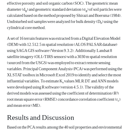
effective porosity, and soil organic carbon (SOC). The geometric mean
diameter (d
) and geometric standard deviation (σ
) of soil particles were
g
g
calculated based on the method proposed by Shirazi and Boersma (1984).
Undisturbed soil samples were analyzed for bulk density (D
) using the
b
cylindrical core method.
A set of 16 terrain features was extracted from a Digital Elevation Model
(DEM) with 12.512.5 m spatial resolution (ALOS PALSAR database)
using SAGA GIS software (Version 9.3.2). Additionally, Landsat 8
satellite imagery (OLI/TIRS sensors) with a 3030 m spatial resolution
(sourced from the USGS) was employed to extract remote sensing
variables. Principal Component Analysis (PCA) was performed using the
XLSTAT toolbox in Microsoft Excel 2019 to identify and select the most
influential variables. To estimate K
values, MLR, DT, and ANN models
s
were developed using R software (version 4.5.1). The validity of the
derived models was assessed using the coefficient of determination (R²),
root mean square error (RMSE), concordance correlation coefficient (r
),
c
and mean error (ME).
Results and Discussion
Based on the PCA results, among the 40 soil properties and environmental