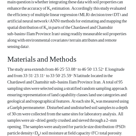
main question is whether integrating these data with soil properties can
enhance the accuracy of K
estimation. Accordingly, this study evaluated
s
the efficiency of multiple linear regression (MLR), decision tree (DT), and
artificial neural network (ANN) methods for estimating and mapping the
spatial distribution of K
in parts of the Chardawel and Chamshir
s
sub‑basins (Ilam Province, Iran), using readily measurable soil properties
along with environmental covariates (terrain attributes and remote
sensing data).
Materials and Methods
The study area extends from 46° 25' 53.08" to 46° 50' 13.52" E longitude
and from 33° 31' 23.11" to 33° 50' 25.59" N latitude, located in the
Chardawel and Chamshir sub-basins, Ilam Province, Iran. A total of 95
sampling sites were selected using a stratified random sampling approach,
ensuring representation of land capability classes, land use categories, and
geological and topographical features. At each site, K
was measured using
s
a Guelph permeameter. Disturbed and undisturbed soil samples to a depth
of 30 cm were collected from the same sites for laboratory analysis. All
samples were air-dried, gently crushed, and sieved through a 2-mm
opening. The samples were analyzed for particle size distribution (PSD),
particle density (D
), soil moisture at field capacity (FC), total porosity,
p