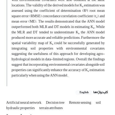
locations. The validity of the derived models for K
estimation was
s
assessed using the coefficient of determination (R²), root mean
square error (RMSE), concordance correlation coefficient (r
), and
c
mean error (ME). The results demonstrated that the ANN model
outperformed both MLR and DT models in estimating K
. While
s
the MLR and DT tended to underestimate K
, the ANN model
s
produced more accurate and reliable predictions. Furthermore, the
spatial variability map of K
could be successfully generated by
s
integrating soil properties with environmental covariates,
suggesting the usefulness of this approach for developing agro-
hydrological models in data-limited regions. Overall, the findings
suggest that incorporating environmental covariates alongside soil
properties can significantly enhance the accuracy of K
estimation,
s
particularly when using the ANN model.
کلیدواژه‌ها
English
Artificial neural network
Decision tree
Remote sensing
soil
hydraulic properties
terrain attributes