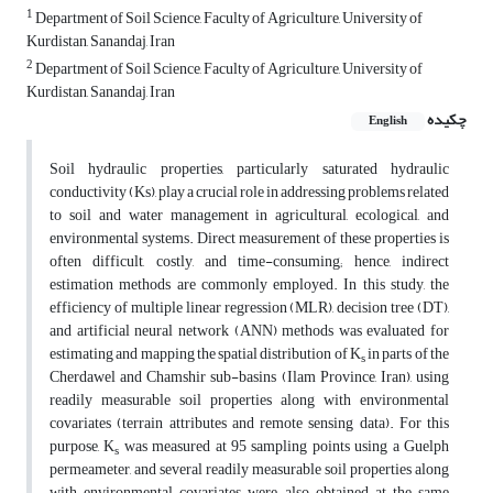
1
Department of Soil Science, Faculty of Agriculture, University of
Kurdistan, Sanandaj, Iran
2
Department of Soil Science, Faculty of Agriculture, University of
Kurdistan, Sanandaj, Iran
چکیده
English
Soil hydraulic properties, particularly saturated hydraulic
conductivity (Ks), play a crucial role in addressing problems related
to soil and water management in agricultural, ecological, and
environmental systems. Direct measurement of these properties is
often difficult, costly, and time-consuming; hence, indirect
estimation methods are commonly employed. In this study, the
efficiency of multiple linear regression (MLR), decision tree (DT),
and artificial neural network (ANN) methods was evaluated for
estimating and mapping the spatial distribution of K
in parts of the
s
Cherdawel and Chamshir sub-basins (Ilam Province, Iran), using
readily measurable soil properties along with environmental
covariates (terrain attributes and remote sensing data). For this
purpose, K
was measured at 95 sampling points using a Guelph
s
permeameter, and several readily measurable soil properties along
with environmental covariates were also obtained at the same