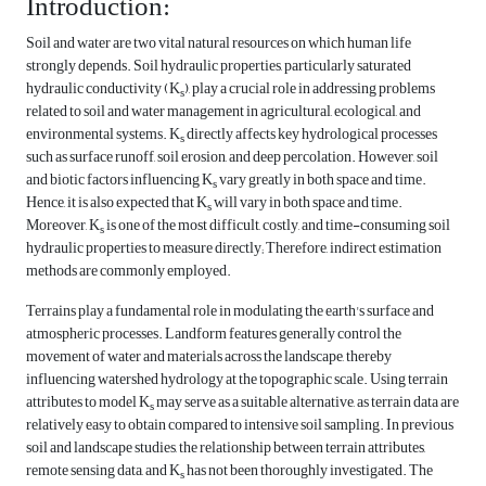
Introduction:
Soil and water are two vital natural resources on which human life
strongly depends. Soil hydraulic properties, particularly saturated
hydraulic conductivity (K
), play a crucial role in addressing problems
s
related to soil and water management in agricultural, ecological, and
environmental systems. K
directly affects key hydrological processes
s
such as surface runoff, soil erosion, and deep percolation. However, soil
and biotic factors influencing K
vary greatly in both space and time.
s
Hence, it is also expected that K
will vary in both space and time.
s
Moreover, K
is one of the most difficult, costly, and time-consuming soil
s
hydraulic properties to measure directly; Therefore, indirect estimation
methods are commonly employed.
Terrains play a fundamental role in modulating the earth's surface and
atmospheric processes. Landform features generally control the
movement of water and materials across the landscape, thereby
influencing watershed hydrology at the topographic scale. Using terrain
attributes to model K
may serve as a suitable alternative, as terrain data are
s
relatively easy to obtain compared to intensive soil sampling. In previous
soil and landscape studies, the relationship between terrain attributes,
remote sensing data, and K
has not been thoroughly investigated. The
s