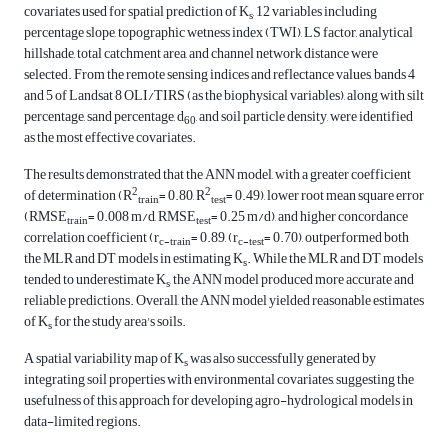
covariates used for spatial prediction of K
, 12 variables including
s
percentage slope, topographic wetness index (TWI), LS factor, analytical
hillshade, total catchment area, and channel network distance were
selected. From the remote sensing indices and reflectance values, bands 4
and 5 of Landsat 8 OLI/TIRS (as the biophysical variables), along with silt
percentage, sand percentage, d
, and soil particle density, were identified
60
as the most effective covariates.
The results demonstrated that the ANN model, with a greater coefficient
2
2
of determination (R
= 0.80, R
= 0.49), lower root mean square error
train
test
(RMSE
= 0.008 m/d, RMSE
= 0.25 m/d), and higher concordance
train
test
correlation coefficient (r
= 0.89, (r
= 0.70), outperformed both
c-train
c-test
the MLR and DT models in estimating K
. While the MLR and DT models
s
tended to underestimate K
, the ANN model produced more accurate and
s
reliable predictions. Overall, the ANN model yielded reasonable estimates
of K
for the study area's soils.
s
A spatial variability map of K
was also successfully generated by
s
integrating soil properties with environmental covariates, suggesting the
usefulness of this approach for developing agro-hydrological models in
data-limited regions.