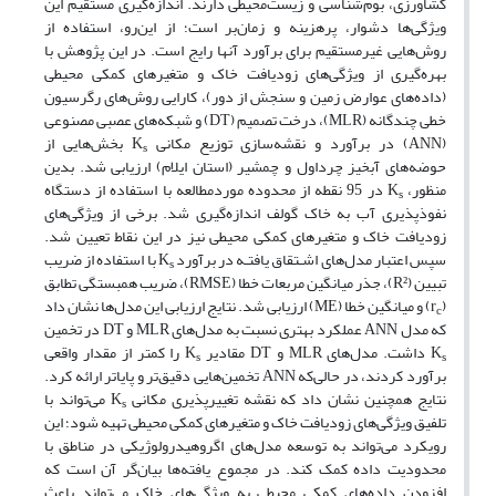
کشاورزی، بوم‌شناسی و زیست‌محیطی دارند. اندازه‌گیری مستقیم این
ویژگی‌ها دشوار، پرهزینه و زمان‌بر است؛ از این‌رو، استفاده از
روش‌هایی غیرمستقیم برای برآورد آنها رایج است. در این پژوهش با
بهره‌گیری از ویژگی‌های زودیافت خاک و متغیرهای کمکی محیطی
(داده‌های عوارض زمین و سنجش از دور)، کارایی روش‌های رگرسیون
خطی چندگانه (MLR)، درخت تصمیم (DT) و شبکه‌های عصبی مصنوعی
(ANN) در برآورد و نقشه‌سازی توزیع مکانی K
بخش‌هایی از
s
حوضه‌های آبخیز چرداول و چمشیر (استان ایلام) ارزیابی شد. بدین
منظور، K
در 95 نقطه از محدوده مورد‌مطالعه با استفاده از دستگاه
s
نفوذپذیری آب به خاک گولف اندازه‌گیری شد. برخی از ویژگی‌های
زودیافت خاک و متغیرهای کمکی محیطی نیز در این نقاط تعیین شد.
سپس اعتبار مدل‌های اشـتقاق یافتـه در برآورد K
با استفاده از ضریب
s
تبیین (R²)، جذر میانگین مربعات خطا (RMSE)، ضریب همبستگی تطابق
(r
) و میانگین خطا (ME) ارزیابی شد. نتایج ارزیابی این مدل‌ها نشان داد
c
که مدل ANN عملکرد بهتری نسبت به مدل‎‌های MLR و DT در تخمین
K
داشت. مدل‌های MLR و DT مقادیر K
را کمتر از مقدار واقعی
s
s
برآورد کردند، در حالی‌که ANN تخمین‌هایی دقیق‌تر و پایاتر ارائه کرد.
نتایج همچنین نشان داد که نقشه تغییرپذیری مکانی K
می‌تواند با
s
تلفیق ویژگی‌های زودیافت خاک و متغیرهای کمکی محیطی تهیه شود؛ این
رویکرد می‌تواند به توسعه مدل‌های اگروهیدرولوژیکی در مناطق با
محدودیت داده کمک ‌کند. در مجموع یافته‌ها بیان‌گر آن است که
افزودن داده‌های کمکی محیطی به ویژگی‌های خاک می‌تواند باعث